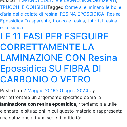
Posted in
GRANDI COLATE E LEGNO
,
INGLOBAMENTI
,
TRUCCHI E CONSIGLI
Tagged
Come si eliminano le bolle
d’aria dalle colate di resina
,
RESINA EPOSSIDICA
,
Resina
Epossidica Trasparente
,
tronco e resina
,
tutorial resina
epossidica
LE 11 FASI PER ESEGUIRE
CORRETTAMENTE LA
LAMINAZIONE CON Resina
Epossidica SU FIBRA DI
CARBONIO O VETRO
Posted on
2 Maggio 2019
5 Giugno 2024
by
Per affrontare un argomento specifico come la
laminazione con resina epossidica
, riteniamo sia utile
elencare le situazioni in cui questo materiale rappresenta
una soluzione ad una serie di criticità: