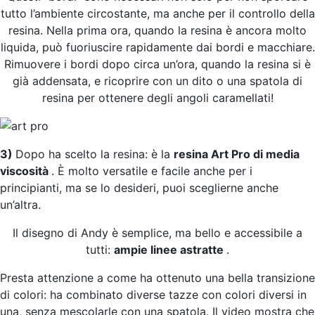
essere
tutto l’ambiente circostante, ma anche per il controllo della
scelte
resina. Nella prima ora, quando la resina è ancora molto
nella
liquida, può fuoriuscire rapidamente dai bordi e macchiare.
pagina
Rimuovere i bordi dopo circa un’ora, quando la resina si è
del
già addensata, e ricoprire con un dito o una spatola di
prodotto
resina per ottenere degli angoli caramellati!
3)
Dopo ha scelto la resina: è la
resina Art Pro di media
viscosità
. È molto versatile e facile anche per i
principianti, ma se lo desideri, puoi sceglierne anche
un’altra.
Il disegno di Andy è semplice, ma bello e accessibile a
tutti:
ampie linee astratte
.
Presta attenzione a come ha ottenuto una bella transizione
di colori: ha combinato diverse tazze con colori diversi in
una, senza mescolarle con una spatola. Il video mostra che