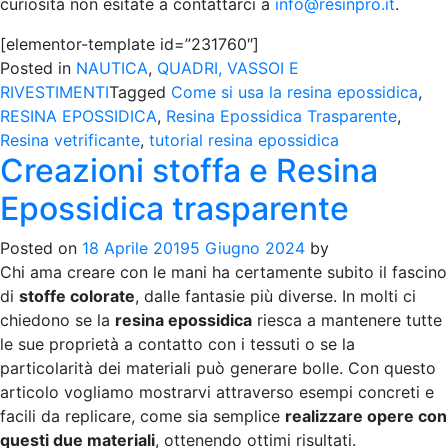
curiosità non esitate a contattarci a
info@resinpro.it
.
[elementor-template id=”231760″]
Posted in
NAUTICA
,
QUADRI, VASSOI E
RIVESTIMENTI
Tagged
Come si usa la resina epossidica
,
RESINA EPOSSIDICA
,
Resina Epossidica Trasparente
,
Resina vetrificante
,
tutorial resina epossidica
Creazioni stoffa e Resina
Epossidica trasparente
Posted on
18 Aprile 2019
5 Giugno 2024
by
Chi ama creare con le mani ha certamente subito il fascino
di
stoffe colorate
, dalle fantasie più diverse. In molti ci
chiedono se la
resina epossidica
riesca a mantenere tutte
le sue proprietà a contatto con i tessuti o se la
particolarità dei materiali può generare bolle. Con questo
articolo vogliamo mostrarvi attraverso esempi concreti e
facili da replicare, come sia semplice
realizzare opere con
questi due materiali
, ottenendo ottimi risultati.