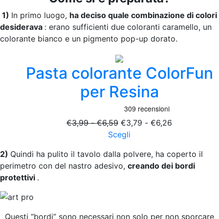
1)
In primo luogo,
ha deciso quale combinazione di colori
desiderava
: erano sufficienti due coloranti caramello, un
colorante bianco e un pigmento pop-up dorato.
Pasta colorante ColorFun
per Resina
Fascia
Fascia
€
3,99
-
€
6,59
€
3,79
-
€
6,26
di
Questo
di
Scegli
prezzo:
prodotto
prezzo:
2)
Quindi ha pulito il tavolo dalla polvere, ha coperto il
da
ha
da
perimetro con del nastro adesivo,
creando dei bordi
€3,99
più
€3,79
protettivi
.
a
varianti.
a
€6,59
Le
€6,26
opzioni
possono
Questi “bordi” sono necessari non solo per non sporcare