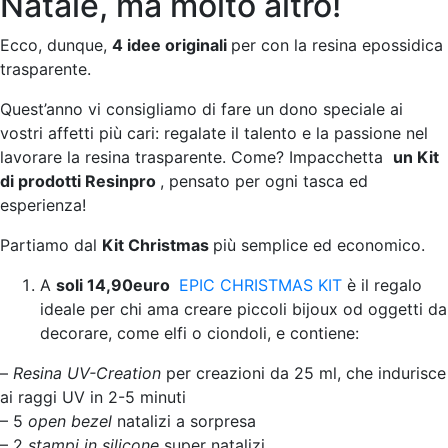
Natale, ma molto altro!
Ecco, dunque,
4 idee originali
per con la resina epossidica
trasparente.
Quest’anno vi consigliamo di fare un dono speciale ai
vostri affetti più cari: regalate il talento e la passione nel
lavorare la resina trasparente. Come? Impacchetta
un Kit
di prodotti Resinpro
, pensato per ogni tasca ed
esperienza!
Partiamo dal
Kit Christmas
più semplice ed economico.
A
soli 14,90euro
EPIC CHRISTMAS KIT
è il regalo
ideale per chi ama creare piccoli bijoux od oggetti da
decorare, come elfi o ciondoli, e contiene:
–
Resina UV-Creation
per creazioni da 25 ml, che indurisce
ai raggi UV in 2-5 minuti
– 5
open bezel
natalizi a sorpresa
– 2
stampi in silicone
super natalizi