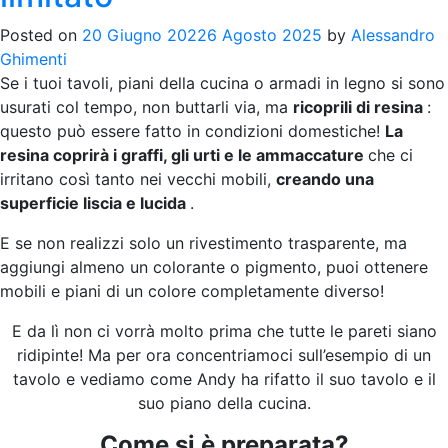
Posted on
20 Giugno 2022
6 Agosto 2025
by
Alessandro
Ghimenti
Se i tuoi tavoli, piani della cucina o armadi in legno si sono
usurati col tempo, non buttarli via, ma
ricoprili di resina
:
questo può essere fatto in condizioni domestiche!
La
resina coprirà i graffi, gli urti e le ammaccature
che ci
irritano così tanto nei vecchi mobili,
creando una
superficie liscia e lucida
.
E se non realizzi solo un rivestimento trasparente, ma
aggiungi almeno un colorante o pigmento, puoi ottenere
mobili e piani di un colore completamente diverso!
E da lì non ci vorrà molto prima che tutte le pareti siano
ridipinte! Ma per ora concentriamoci sull’esempio di un
tavolo
e vediamo come Andy ha rifatto il suo tavolo e il
suo piano della cucina.
Come si è preparata?