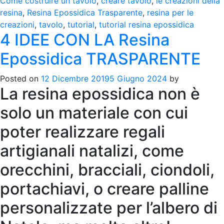
Come costruire un tavolo
,
creare tavolo
,
le creazioni della
resina
,
Resina Epossidica Trasparente
,
resina per le
creazioni
,
tavolo
,
tutorial
,
tutorial resina epossidica
4 IDEE CON LA Resina
Epossidica TRASPARENTE
Posted on
12 Dicembre 2019
5 Giugno 2024
by
La resina epossidica non è
solo un materiale con cui
poter realizzare regali
artigianali natalizi, come
orecchini, bracciali, ciondoli,
portachiavi, o creare palline
personalizzate per l’albero di