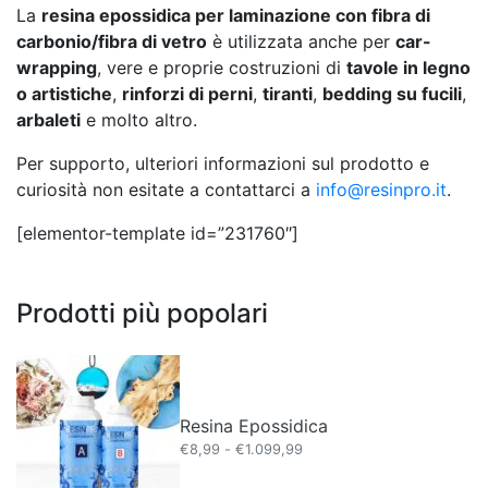
La
resina epossidica per laminazione con fibra di
carbonio/fibra di vetro
è utilizzata anche per
car-
wrapping
, vere e proprie costruzioni di
tavole in legno
o artistiche
,
rinforzi di perni
,
tiranti
,
bedding su fucili
,
arbaleti
e molto altro.
Per supporto, ulteriori informazioni sul prodotto e
curiosità non esitate a contattarci a
info@resinpro.it
.
[elementor-template id=”231760″]
Prodotti più popolari
Resina Epossidica
Fascia
€
8,99
-
€
1.099,99
di