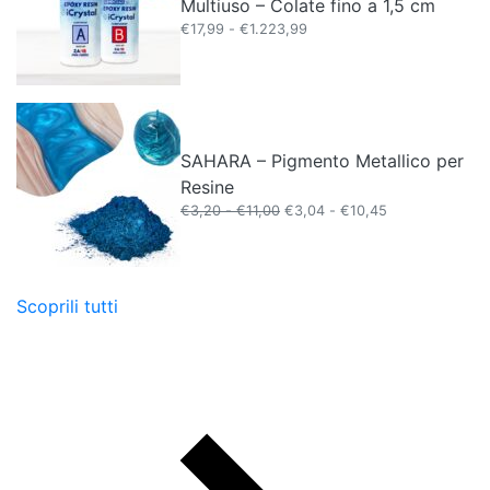
Multiuso – Colate fino a 1,5 cm
Fascia
€
17,99
-
€
1.223,99
di
prezzo:
da
€17,99
a
€1.223,99
SAHARA – Pigmento Metallico per
Resine
Fascia
Fascia
€
3,20
-
€
11,00
€
3,04
-
€
10,45
di
di
prezzo:
prezzo:
da
da
€3,20
€3,04
Scoprili tutti
a
a
€11,00
€10,45