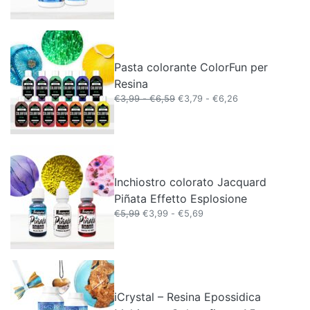
prezzo:
da
€8,99
a
€1.099,99
Pasta colorante ColorFun per
Resina
Fascia
Fascia
€
3,99
-
€
6,59
€
3,79
-
€
6,26
di
di
prezzo:
prezzo:
da
da
€3,99
€3,79
a
a
€6,59
€6,26
Inchiostro colorato Jacquard
Piñata Effetto Esplosione
Fascia
€
5,99
€
3,99
-
€
5,69
di
prezzo:
da
€3,99
a
€5,69
iCrystal – Resina Epossidica