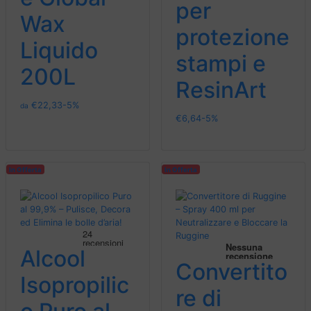
per
Wax
protezione
Liquido
stampi e
200L
ResinArt
€
22,33
-5%
da
€
6,64
-5%
In Offerta
In Offerta
Alcool
Convertito
Isopropilic
re di