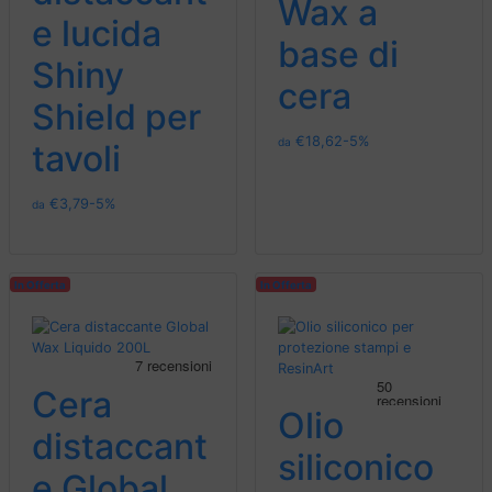
Wax a
e lucida
base di
Shiny
cera
Shield per
€
18,62
-5%
da
tavoli
€
3,79
-5%
da
In Offerta
In Offerta
Cera
Olio
distaccant
siliconico
e Global