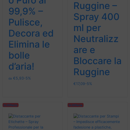
o Puro al
Ruggine –
99,9% –
Spray 400
Pulisce,
ml per
Decora ed
Neutralizz
Elimina le
are e
bolle
Bloccare la
d’aria!
Ruggine
€
5,93
-5%
da
€
17,09
-5%
In Offerta
In Offerta