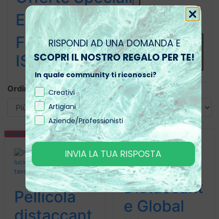
Extra
FORMAZIONE &
RISPONDI AD UNA DOMANDA E
SCOPRI IL NOSTRO REGALO PER TE!
ISPIRAZIONE
In quale community ti riconosci?
Ordina per:
Creativi
Artigiani
Aziende/Professionisti
In Offerta
In Offerta
INVIA LA TUA RISPOSTA
Distaccant
Pellicola
e Global
distaccant