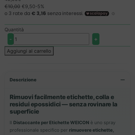
Il
Il
€
10,00
€
9,50
-5%
prezzo
prezzo
originale
attuale
era:
è:
Quantità
€10,00.
€9,50.
Distaccante
-
+
per
Etichette
Aggiungi al carrello
–
Spray
Professionale
per
Descrizione
la
Rimozione
Rimuovi facilmente etichette, colla e
di
residui epossidici — senza rovinare la
Colla,
superficie
Adesivi
Il
Distaccante per Etichette WEICON
è uno spray
e
professionale specifico per
rimuovere etichette,
Resine