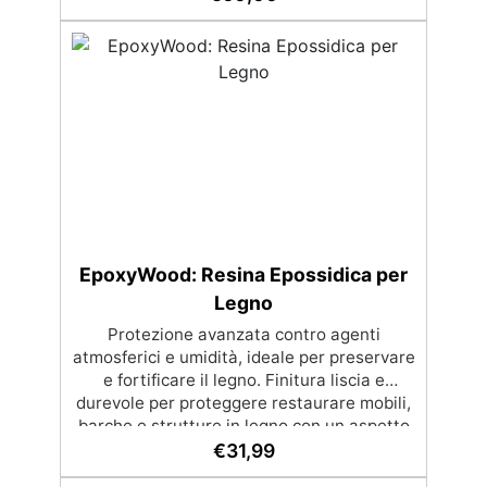
bisogno di esperienza, con assistenza
video/telefonica gratuita ✅ Economico e
Veloce: rinnova le superfici con una spesa
minima, evitando costosi lavori di ripristino,
in appena 24h ✅ Versatile e
personalizzabile: adatto a cemento,
calcestruzzo, vecchie pavimentazioni e
terra battuta (previa consulenza). ✅
Resine resistenti nel tempo: le resine ad
alta tecnologia garantiscono resistenza
all'usura e stabilità del colore negli anni
EpoxyWood: Resina Epossidica per
Legno
Protezione avanzata contro agenti
atmosferici e umidità, ideale per preservare
e fortificare il legno. Finitura liscia e
durevole per proteggere restaurare mobili,
barche e strutture in legno con un aspetto
rinnovato. Stabilizzazione del legno senza
€
31,99
bolle d’aria, perfetta per riprisitini e