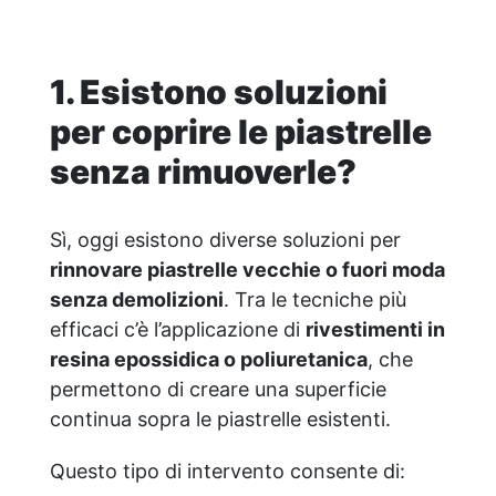
antigraffio. ✅ Risultati professionali:
prodotto è calcolata in base a questo
Sistema autolivellante, resistente ai raggi
consumo. ​
UV, duraturo e con finitura lucida o
1. Esistono soluzioni
satinata. ✅ Personalizzabile: Disponibile in
kit per metrature da 2m² a 100m², con una
per coprire le piastrelle
vasta gamma di pigmenti selezionabili.
senza rimuoverle?
Sì, oggi esistono diverse soluzioni per
rinnovare piastrelle vecchie o fuori moda
senza demolizioni
. Tra le tecniche più
efficaci c’è l’applicazione di
rivestimenti in
resina epossidica o poliuretanica
, che
permettono di creare una superficie
continua sopra le piastrelle esistenti.
Questo tipo di intervento consente di: