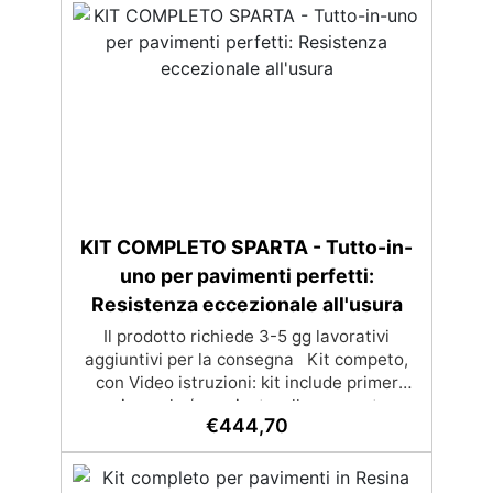
riparazioni durevoli nel tempo. Elevata
resistenza chimica e meccanica, facilmente
colorabile per progetti creativi e robusti.
Adatta a diverse superfici, incluse
vetroresina e metallo, semplice da usare
(rapporto 2 a 1).
KIT COMPLETO SPARTA - Tutto-in-
uno per pavimenti perfetti:
Resistenza eccezionale all'usura
Il prodotto richiede 3-5 gg lavorativi
aggiuntivi per la consegna Kit competo,
con Video istruzioni: kit include primer
universale (per piasterelle, cemento,
€
444,70
microcemento) resina rivestimento
antigraffio, pronto all'uso! Massima
resistenza all'usura: il sistema