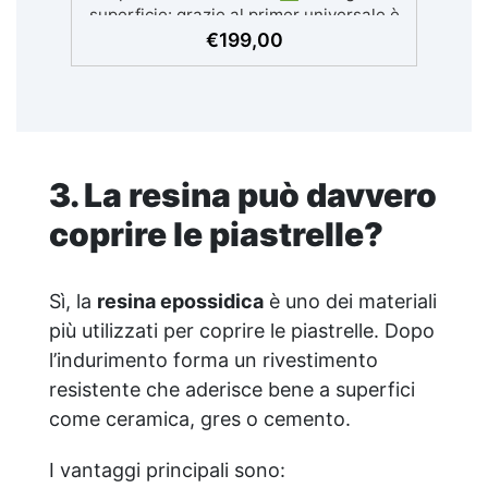
superficie: grazie al primer universale è
applicabile sia su calcestruzzo, piastrelle
€
199,00
e superfici irregolari o danneggiate. ✅
Facile da applicare: Video Guida
completa inclusa, 3 semplici passaggi,
dalla preparazione della superficie alla
finitura protettiva antigraffio. ✅
Risultati professionali: Sistema
3. La resina può davvero
autolivellante, resistente ai raggi UV,
duraturo e con finitura lucida o satinata.
coprire le piastrelle?
✅ Personalizzabile: Disponibile in kit
per metrature da 2m² a 100m², con una
vasta gamma di pigmenti selezionabili.
Sì, la
resina epossidica
è uno dei materiali
più utilizzati per coprire le piastrelle. Dopo
l’indurimento forma un rivestimento
resistente che aderisce bene a superfici
come ceramica, gres o cemento.
I vantaggi principali sono: