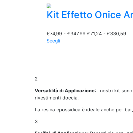
Kit Effetto Onice 
Fascia
Fas
€
74,99
-
€
347,99
€
71,24
-
€
330,59
Questo
di
di
Scegli
prodotto
prezzo:
pr
ha
da
da
più
€74,99
€7
varianti.
a
a
Le
€347,99
€3
2
opzioni
possono
Versatilità di Applicazione
: I nostri kit son
essere
rivestimenti doccia.
scelte
La resina epossidica è ideale anche per bar,
nella
pagina
3
del
prodotto