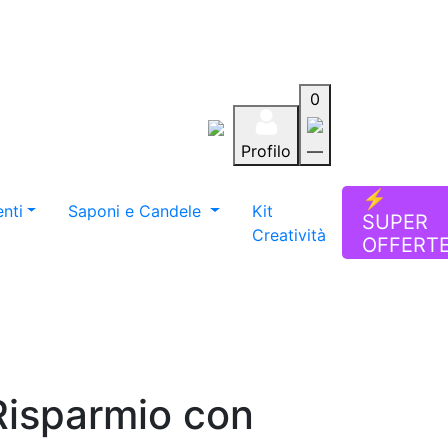
0
Profilo
—
Aiuto
Preferiti
Blog
⚡
nti
Saponi e Candele
Kit
SUPER
Creatività
OFFERT
Risparmio con