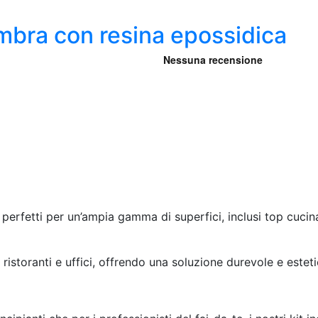
Ambra con resina epossidica
cia
ezzo:
1,24
30,59
o perfetti per un’ampia gamma di superfici, inclusi top cucina
 ristoranti e uffici, offrendo una soluzione durevole e este