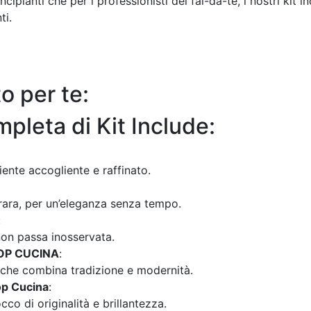
rincipianti che per i professionisti del fai-da-te, i nostri kit
ti.
to per te:
leta di Kit Include:
ente accogliente e raffinato.
rara, per un’eleganza senza tempo.
:
non passa inosservata.
 TOP CUCINA
:
 che combina tradizione e modernità.
op Cucina
:
co di originalità e brillantezza.