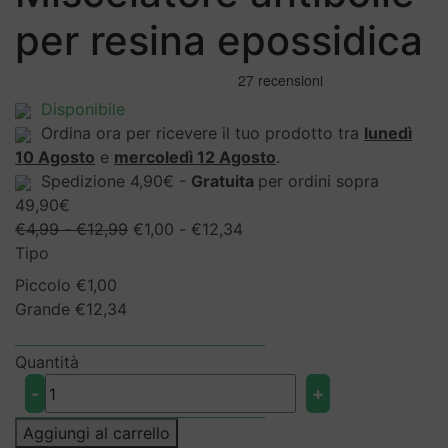
per resina epossidica
Disponibile
Ordina ora per ricevere il tuo prodotto tra
lunedì
10 Agosto
e
mercoledì 12 Agosto
.
Spedizione 4,90€ -
Gratuita
per ordini sopra
49,90€
Fascia
Fascia
€
4,99
-
€
12,99
€
1,00
-
€
12,34
di
di
Tipo
prezzo:
prezzo:
Piccolo
€
1,00
da
da
Grande
€
12,34
€4,99
€1,00
a
a
Quantità
€12,99
€12,34
Miscelatore
-
+
antibolle
per
Aggiungi al carrello