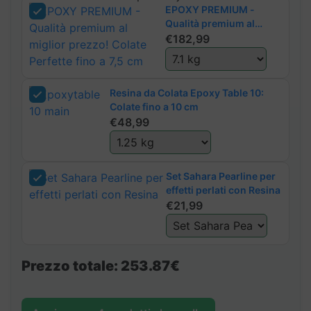
EPOXY PREMIUM -
Qualità premium al
miglior prezzo! Colate
€
182,99
Perfette fino a 7,5 cm
Resina da Colata Epoxy Table 10:
Colate fino a 10 cm
€
48,99
Set Sahara Pearline per
effetti perlati con Resina
€
21,99
Prezzo totale:
253.87€