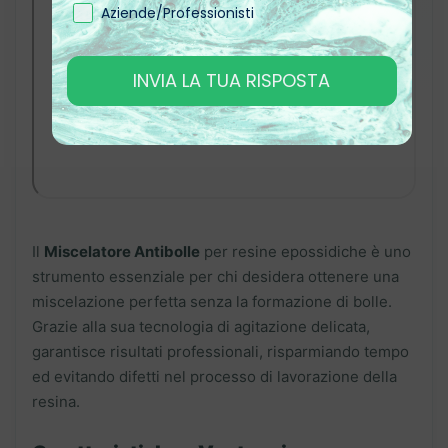
Aziende/Professionisti
INVIA LA TUA RISPOSTA
Il
Miscelatore Antibolle
per resine epossidiche è uno
strumento essenziale per chi desidera ottenere una
miscelazione perfetta senza la formazione di bolle.
Grazie alla sua tecnologia di agitazione delicata,
garantisce risultati professionali, risparmiando tempo
ed evitando difetti nel processo di lavorazione della
resina.