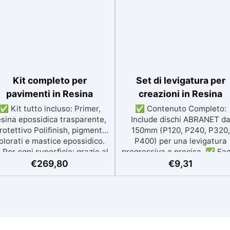
Kit completo per
Set di levigatura per
pavimenti in Resina
creazioni in Resina
✅ Kit tutto incluso: Primer,
✅ Contenuto Completo:
esina epossidica trasparente,
Include dischi ABRANET d
rotettivo Polifinish, pigmenti
150mm (P120, P240, P320,
olorati e mastice epossidico.
P400) per una levigatura
Per ogni superficie: grazie al
progressiva e precisa. ✅ Fac
rimer universale è applicabile
da Usare: Inizia con la gran
€
269,80
€
9,31
a su calcestruzzo, piastrelle e
bassa (P120) per rimuover
superfici irregolari o
imperfezioni e passa
danneggiate. ✅ Facile da
progressivamente a grane p
plicare: Video Guida completa
fini per una finitura omogene
nclusa, 3 semplici passaggi,
✅ Tecnologia Avanzata: I dis
dalla preparazione della
retati favoriscono l'aspirazi