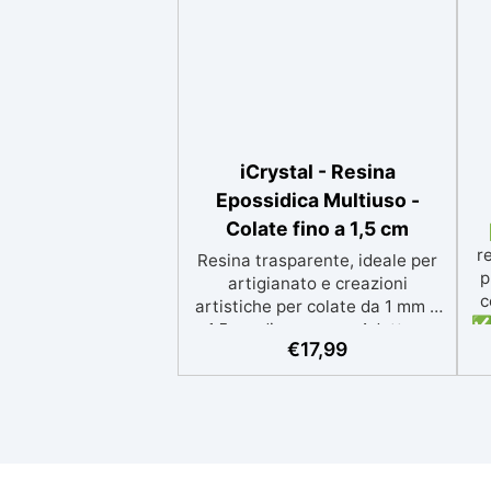
iCrystal - Resina
Epossidica Multiuso -
Colate fino a 1,5 cm
r
Resina trasparente, ideale per
p
artigianato e creazioni
c
artistiche per colate da 1 mm a
✅ 
1,5 cm di spessore. Adatta a
p
€
17,99
Tutti grazie al facile rapporto di
si
miscelazione 2:1, garantisce un
risultato senza imperfezioni
Bassa viscosità per colate
ap
senza bolle, compatibile con
i
legno, silicone, vetro, metallo e
altri materiali. Certificata post-