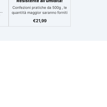
Resistente all'umidità!
Confezioni pratiche da 500g , le
quantità maggior saranno forniti
,
con multipli di questo kit (es: 2kg
€
21,99
e
= 4 kit da 500g) Ideale per
.
principianti: a prova di errore,
:2)
perfetta per chi inizia. Sempre
azie
lucida: garantisce una finitura
la
brillante e uniforme in ogni
condizione. Facilissima da usare:
 e
rapporto di miscelazione
intuitivo basta mescolare i 2
cida
componenti in parti uguali
Versatile e creativa: adatta per
colate, rivestimenti e colorabile
a piacere. Resistente :
lucentezza duratura e alta
resistenza a graffi e umidità.