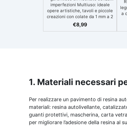
R
imperfezioni Multiuso: ideale
leg
opere artistiche, tavoli e piccole
a 
creazioni con colate da 1 mm a 2
eso
cm Resistente ai graffi e ai raggi
€
8,99
UV, garantendo opere durature,
vibranti e senza ingiallimenti nel
ing
tempo Bassa viscosità e formula
all
anti-bolle per risultati
v
impeccabili, perfetti per colate di
d'
stampi e inglobamenti
Sic
Certificata Atossica post catalisi
per contatto con la pelle, BPA
free e VoC Free
1. Materiali necessari p
Per realizzare un pavimento di
resina aut
materiali:
resina autolivellante
, catalizzat
guanti protettivi, mascherina, carta vetra
per migliorare l’adesione della resina al