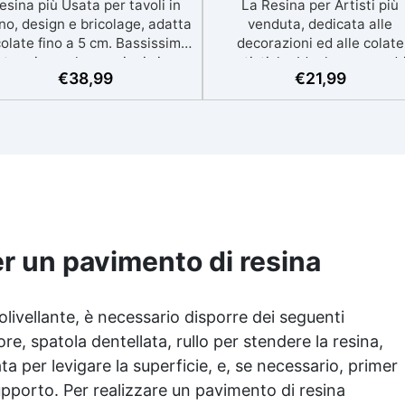
esina più Usata per tavoli in
La Resina per Artisti più
no, design e bricolage, adatta
venduta, dedicata alle
colate fino a 5 cm. Bassissima
decorazioni ed alle colate
termia per lavorazioni sicure
artistiche Ideale per quadri
€
38,99
€
21,99
e senza surriscaldamenti.
rivestimenti, vassoi e anch
Resistente a graffi e
piccole creazioni artistiche
iallimento grazie ai filtri UV e
Facile da usare (rapporto 3
'alta qualità meccanica. Bassa
protetta dall’ingiallimento gr
iscosità per eliminare bolle
agli speciali filtri UV Formu
aria e ottenere finiture lisce.
densa : non cola via,
ura, atossica, BPA/VOC free e
mantenendo i design precisi
certificata per il contatto
puliti. Indurisce in 12-24h
prolungato con la pelle.
garantendo una superficie lu
e brillante
er un pavimento di resina
olivellante
, è necessario disporre dei seguenti
ore, spatola dentellata, rullo per stendere la resina,
ta per levigare la superficie, e, se necessario, primer
 supporto. Per realizzare un pavimento di
resina