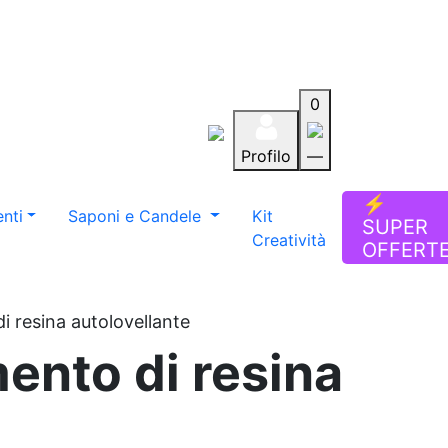
0
Profilo
—
Aiuto
Preferiti
Blog
⚡
nti
Saponi e Candele
Kit
SUPER
Creatività
OFFERT
 resina autolovellante
ento di resina