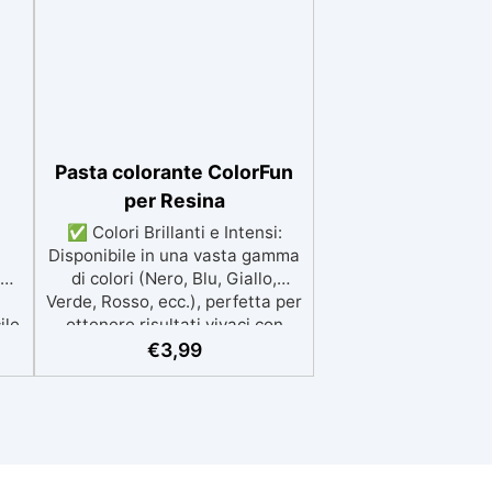
Pasta colorante ColorFun
per Resina
✅ Colori Brillanti e Intensi:
a
Disponibile in una vasta gamma
di colori (Nero, Blu, Giallo,
Verde, Rosso, ecc.), perfetta per
ile
ottenere risultati vivaci con
a
poche gocce. ✅ Alta
€
3,99
e
Concentrazione: Regola la
trasparenza del colore, da una
iù
finitura delicata a una
a.
copertura intensa, variando la
chi
concentrazione dal 0,01% al 5%.
one
✅ Facile da Usare: Aggiungi al