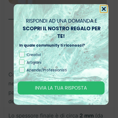
RISPONDI AD UNA DOMANDA E
SCOPRI IL NOSTRO REGALO PER
TE!
Realizza il tuo pavimento in 1
In quale community ti riconosci?
giorno con il Kit completo
Creativi
ResinPro
Artigiani
Aziende/Professionisti
Con il
Kit ResinPro
hai tutto il
necessario per trasformare il tuo
INVIA LA TUA RISPOSTA
pavimento, in autonomia e senza
demolizioni:
Lo spessore finale è di circa
2 mm
(da