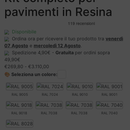
pavimenti in Resina
Disponibile
Ordina ora per ricevere il tuo prodotto tra
venerdì
07 Agosto
e
mercoledì 12 Agosto
.
Spedizione 4,90€ -
Gratuita
per ordini sopra
49,90€
Fascia
€
269,80
-
€
3.110,00
di
🎨 Seleziona un colore:
prezzo:
da
€269,80
RAL 9005
RAL 7024
RAL 9010
RAL 9001
a
€3.110,00
RAL 9018
RAL 7038
RAL 7038
RAL 7040