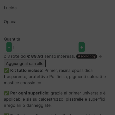
Lucida
Opaca
Quantità
Kit
-
+
completo
per
pavimenti
Aggiungi al carrello
in
✅
Kit tutto incluso
: Primer, resina epossidica
Resina
trasparente, protettivo Polifinish, pigmenti colorati e
quantità
mastice epossidico.
✅
Per ogni superficie
: grazie al primer universale è
applicabile sia su calcestruzzo, piastrelle e superfici
irregolari o danneggiate.