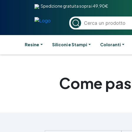
Spedizione gratuita sopra i 49,90€
Resine
Siliconi e Stampi
Coloranti
Come passa