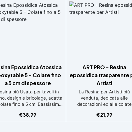
sina Epossidica Atossica
ART PRO - Resina
oxytable 5 - Colate fino
epossidica trasparente 
a 5 cm di spessore
Artisti
esina più Usata per tavoli in
La Resina per Artisti più
no, design e bricolage, adatta
venduta, dedicata alle
colate fino a 5 cm. Bassissima
decorazioni ed alle colate
termia per lavorazioni sicure
artistiche Ideale per quadri
€
38,99
€
21,99
e senza surriscaldamenti.
rivestimenti, vassoi e anch
Resistente a graffi e
piccole creazioni artistiche
iallimento grazie ai filtri UV e
Facile da usare (rapporto 3