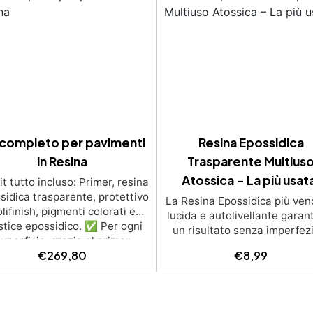
 completo per pavimenti
Resina Epossidica
in Resina
Trasparente Multius
Atossica – La più usat
t tutto incluso: Primer, resina
sidica trasparente, protettivo
La Resina Epossidica più ven
lifinish, pigmenti colorati e
lucida e autolivellante garan
tice epossidico. ✅ Per ogni
un risultato senza imperfez
uperficie: grazie al primer
Multiuso: ideale opere artist
€
269,80
€
8,99
iversale è applicabile sia su
tavoli e piccole creazioni 
struzzo, piastrelle e superfici
colate da 1 mm a 2 cm Resis
golari o danneggiate. ✅ Facile
ai graffi e ai raggi UV, garan
da applicare: Video Guida
opere durature, vibranti e s