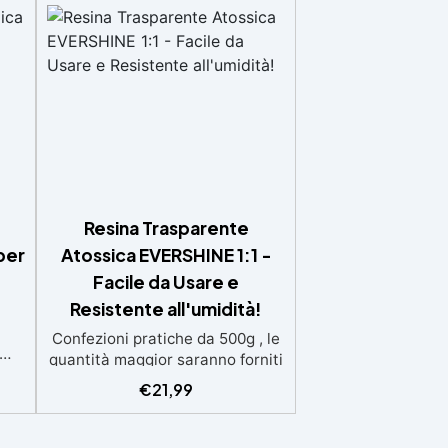
Resina Trasparente
per
Atossica EVERSHINE 1:1 -
Facile da Usare e
Resistente all'umidità!
Confezioni pratiche da 500g , le
quantità maggior saranno forniti
,
con multipli di questo kit (es: 2kg
€
21,99
e
= 4 kit da 500g) Ideale per
.
principianti: a prova di errore,
:2)
perfetta per chi inizia. Sempre