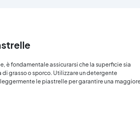
'alta qualità meccanica. Bassa
protetta dall’ingiallimento gr
iscosità per eliminare bolle
agli speciali filtri UV Formu
aria e ottenere finiture lisce.
densa : non cola via,
ura, atossica, BPA/VOC free e
mantenendo i design precisi
certificata per il contatto
puliti. Indurisce in 12-24h
prolungato con la pelle.
garantendo una superficie lu
astrelle
e brillante
lle, è fondamentale assicurarsi che la superficie sia
ia di grasso o sporco. Utilizzare un detergente
 leggermente le piastrelle per garantire una maggior