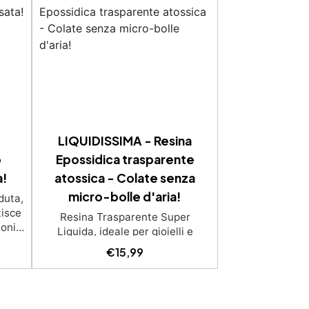
LIQUIDISSIMA - Resina
o
Epossidica trasparente
a!
atossica - Colate senza
micro-bolle d'aria!
duta,
tisce
Resina Trasparente Super
ioni
Liquida, ideale per gioielli e
iche,
decorazioni senza alcuna bolla
€
15,99
con
Tempi di lavorabilità prolungati,
tente
perfetti per eliminare tutte le
tendo
microbolle Trasparente,
enza
resistente all'ingiallimento per