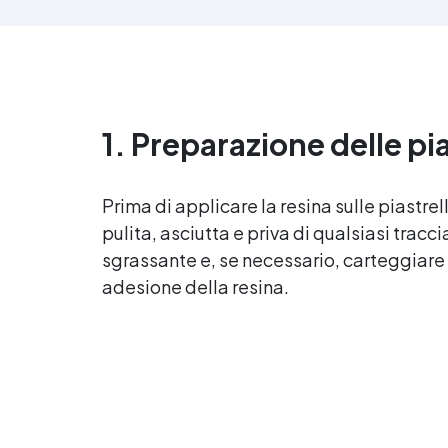
all
anti-bolle per risultati
v
impeccabili, perfetti per colate di
d'
stampi e inglobamenti
Sic
Certificata Atossica post catalisi
per contatto con la pelle, BPA
free e VoC Free
1. Preparazione delle pi
Prima di applicare la resina sulle piastre
pulita, asciutta e priva di qualsiasi tracc
sgrassante e, se necessario, carteggiare
adesione della resina.