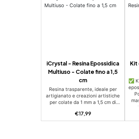
iCrystal - Resina Epossidica
Kit
Multiuso - Colate fino a 1,5
cm
✅ Ki
epos
Resina trasparente, ideale per
Po
artigianato e creazioni artistiche
mas
per colate da 1 mm a 1,5 cm di
s
spessore. Adatta a Tutti grazie al
€
17,99
un
facile rapporto di miscelazione
calce
2:1, garantisce un risultato senza
irre
imperfezioni Bassa viscosità per
colate senza bolle, compatibile