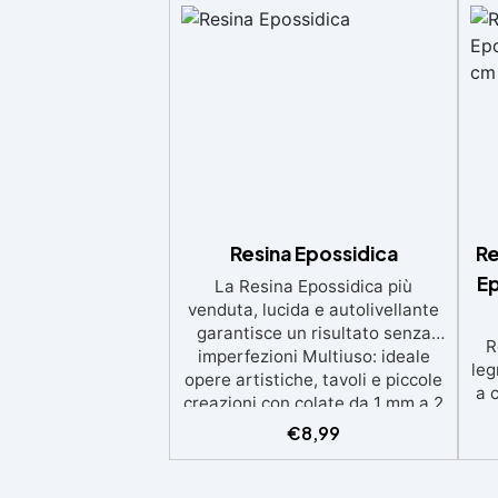
Resina Epossidica
Re
Ep
La Resina Epossidica più
venduta, lucida e autolivellante
garantisce un risultato senza
R
imperfezioni Multiuso: ideale
leg
opere artistiche, tavoli e piccole
a 
creazioni con colate da 1 mm a 2
eso
cm Resistente ai graffi e ai raggi
€
8,99
UV, garantendo opere durature,
vibranti e senza ingiallimenti nel
ing
tempo Bassa viscosità e formula