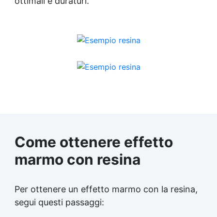
ottimali e duraturi.
Mastice epossidico Adesivo epossidico
bicomponente Malta epossidica Colla
bicomponente Pavimento epossidico pro e
contro Epossidica Colla epossidica plastica
See all articles →
Come ottenere effetto
marmo con resina
Per ottenere un effetto marmo con la resina,
segui questi passaggi: