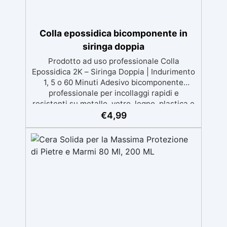
Colla epossidica bicomponente in
siringa doppia
Prodotto ad uso professionale Colla
Epossidica 2K – Siringa Doppia | Indurimento
1, 5 o 60 Minuti Adesivo bicomponente
professionale per incollaggi rapidi e
resistenti su metallo, vetro, legno, plastica e
ceramica. Disponibile in versione rapida (5
€
4,99
min) o standard (60 min) o ultra rapida(1
min). Applicazioni pratiche Perfetta per
riparazioni domestiche, modellismo,
artigianato, falegnameria e piccoli lavori
tecnici. La colla epossidica 2K ResinPro
garantisce prestazioni professionali, ideale
anche per incollare materiali diversi tra loro
(es. metallo + vetro o legno + plastica).
Tempi di lavorazione Versione da 1 e 5
minuti: presa rapida per incollaggi immediati.