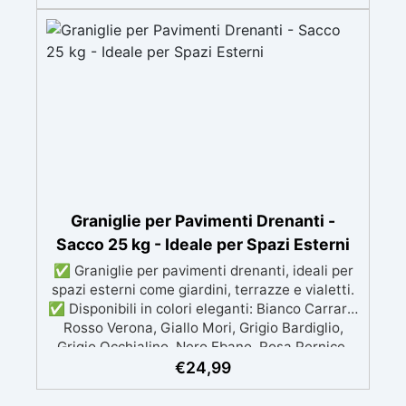
creare sfumature personalizzate. ✅ Ideale per
Progetti Artistici: Perfetto per opere d'arte,
decorazioni d'interni e creazioni artigianali. ✅
Trasforma le Tue Creazioni: Aggiungi un tocco
di classe e raffinatezza ai tuoi progetti
artigianali.
Graniglie per Pavimenti Drenanti -
Sacco 25 kg - Ideale per Spazi Esterni
✅ Graniglie per pavimenti drenanti, ideali per
spazi esterni come giardini, terrazze e vialetti.
✅ Disponibili in colori eleganti: Bianco Carrara,
Rosso Verona, Giallo Mori, Grigio Bardiglio,
Grigio Occhialino, Nero Ebano, Rosa Pernice,
Beige Botticino ✅ Facili da applicare: al
€
24,99
naturale oppure mescolate con leganti in resina
per ghiaino stabilizzato ✅ Economiche e