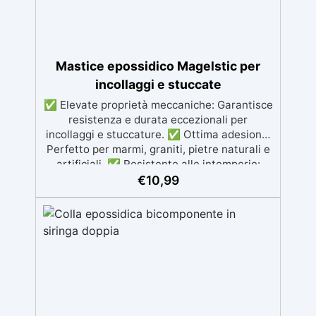
Mastice epossidico Magelstic per
incollaggi e stuccate
✅ Elevate proprietà meccaniche: Garantisce
resistenza e durata eccezionali per
incollaggi e stuccature. ✅ Ottima adesione:
Perfetto per marmi, graniti, pietre naturali e
artificiali. ✅ Resistente alle intemperie:
Inalterabile alle condizioni atmosferiche e
€
10,99
resistente agli UV. ✅ Applicazioni verticali:
Ideale per applicazioni verticali, senza
rischio di colature. ✅ Facile da usare:
Miscelazione semplice con rapporto 100:50
per risultati ottimali.