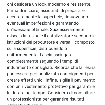
disponibile il Legante Universale per
▸ Epossidico per pavimenti Pavimenti
chi desidera un look moderno e resistente.
Graniglie e Ghiaia Decorativa "NaturFix". E'
epossidici Applicazioni Creative Epossidiche
Prima di iniziare, assicurati di preparare
un legante trasparente a base acqua
Epossidica vernice Colla epossidica per
accuratamente la superficie, rimuovendo
progettato per consolidare graniglie e ghiaie
legno Tavolo epossidico Colla epossidica
già posate, ideali per aree soggette a
eventuali imperfezioni e garantendo
bicomponente plastica Impregnante
calpestio occasionale. Si applica a spruzzo
epossidico Colla epossidica bicomponente
un’adesione ottimale. Successivamente,
direttamente sulla superficie asciutta e
per plastica Colla epossidica Colla
miscela la resina e il catalizzatore secondo le
mantiene i sassi uniti, evitando disordine e
epossidica bicomponente Epossidica colla
istruzioni del produttore e versa il composto
dispersione nel giardino. Perfetto per vialetti
Colla bicomponente plastica Bicomponente
decorativi, aiuole, bordure ornamentali, ✅
trasparente Pasta bicomponente per metalli
sulla superficie, distribuendolo
Clicca qui sotto nella descrizione il prodotto
Epossidica bicomponente Bicomponente
uniformemente. Lascia asciugare
che hai scelto per scoprire tutti i dettagli
epossidico Colle bicomponenti Epossidica
completamente seguendo i tempi di
significato Epossidico significato Polietilene
indurimento consigliati. Ricorda che la resina
telo Smalto epossidico Colla epossidica
legno Colla epossidica per plastica Collanti
può essere personalizzata con pigmenti per
epossidici Colla bicomponente per plastica
creare effetti unici. Infine, sigilla il pavimento
Cariche per Epossidici Cariche Epossidiche
con un
rivestimento protettivo
per garantire
Adesivo bicomponente epossidico Colla
bicomponente epossidica Pavimento
la durata nel tempo. Considera di consultare
epossidico Acquista Glitter Epossidico
un professionista per garantire risultati
Applicazioni di Epossidici Colle epossidiche