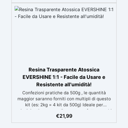
mantenendo i design precisi e puliti. Indurisce
in 12-24h garantendo una superficie lucida e
brillante
Resina Trasparente Atossica
EVERSHINE 1:1 - Facile da Usare e
Resistente all'umidità!
Confezioni pratiche da 500g , le quantità
maggior saranno forniti con multipli di questo
kit (es: 2kg = 4 kit da 500g) Ideale per
principianti: a prova di errore, perfetta per chi
€
21,99
inizia. Sempre lucida: garantisce una finitura
brillante e uniforme in ogni condizione.