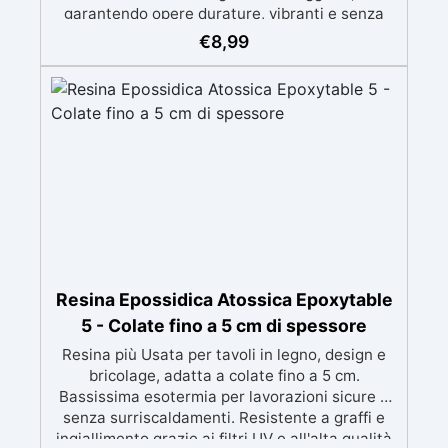
garantendo opere durature, vibranti e senza
ingiallimenti nel tempo Bassa viscosità e
€
8,99
formula anti-bolle per risultati impeccabili,
perfetti per colate di stampi e inglobamenti
Certificata Atossica post catalisi per contatto
con la pelle, BPA free e VoC Free
Resina Epossidica Atossica Epoxytable
5 - Colate fino a 5 cm di spessore
Resina più Usata per tavoli in legno, design e
bricolage, adatta a colate fino a 5 cm.
Bassissima esotermia per lavorazioni sicure e
senza surriscaldamenti. Resistente a graffi e
ingiallimento grazie ai filtri UV e all'alta qualità