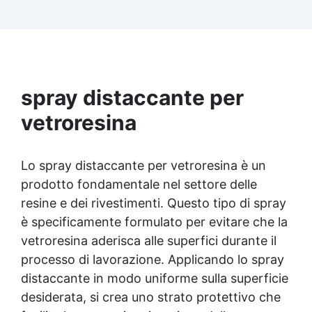
Facilissima da usare: rapporto di miscelazione
intuitivo basta mescolare i 2 componenti in
parti uguali Versatile e creativa: adatta per
colate, rivestimenti e colorabile a piacere.
Resistente : lucentezza duratura e alta
resistenza a graffi e umidità.
spray distaccante per
vetroresina
Lo spray distaccante per vetroresina è un
prodotto fondamentale nel settore delle
resine e dei rivestimenti. Questo tipo di spray
è specificamente formulato per evitare che la
vetroresina aderisca alle superfici durante il
processo di lavorazione. Applicando lo spray
distaccante in modo uniforme sulla superficie
desiderata, si crea uno strato protettivo che