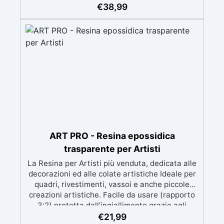
meccanica. Bassa viscosità per eliminare bolle
€
38,99
d'aria e ottenere finiture lisce. Sicura, atossica,
BPA/VOC free e certificata per il contatto
prolungato con la pelle.
ART PRO - Resina epossidica
trasparente per Artisti
La Resina per Artisti più venduta, dedicata alle
decorazioni ed alle colate artistiche Ideale per
quadri, rivestimenti, vassoi e anche piccole
creazioni artistiche. Facile da usare (rapporto
3:2) protetta dall’ingiallimento grazie agli
speciali filtri UV Formula densa : non cola via,
€
21,99