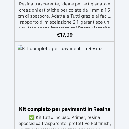
Resina trasparente, ideale per artigianato e
creazioni artistiche per colate da 1 mm a 1,5
cm di spessore. Adatta a Tutti grazie al facile
rapporto di miscelazione 2:1, garantisce un
risultato senza imperfezioni Bassa viscosità
per colate senza bolle, compatibile con
€
17,99
legno, silicone, vetro, metallo e altri
materiali. Certificata post-catalisi atossica e
sicura per il contatto con la pelle, Bpa Free e
senza Solventi (Voc Free) Superficie lucida,
autolivellante e con filtri UV anti-
ingiallimento per una finitura durevole e
brillante.
Kit completo per pavimenti in Resina
✅ Kit tutto incluso: Primer, resina
epossidica trasparente, protettivo Polifinish,