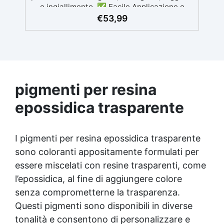
e ingiallimento. ✅ Facile Applicazione e
Attivazione: Prodotto in bomboletta spray
€
53,99
con catalizzatore incorporato, facile da
attivare e applicare, ideale per resine prive
di pigmento fosforescente e legno. ✅
Essiccazione Rapida: Essicca completamente
in 24 ore, con una copertura di circa 1 mq per
bomboletta. ✅ Lucidatura per Finitura
pigmenti per resina
Perfetta: Dopo 3 giorni, è possibile lucidare
la superficie con carta vetrata 2000-3000 e
epossidica trasparente
EpoxyPolish per ottenere una lucentezza
impeccabile. ✅ Marchio di Qualità: Il
prodotto è contrassegnato dal marchio
I pigmenti per resina epossidica trasparente
QUALITY EXTRA, garantendo elevate
sono coloranti appositamente formulati per
prestazioni e qualità grazie ai rigorosi test
effettuati da Resin Pro.
essere miscelati con resine trasparenti, come
l’epossidica, al fine di aggiungere colore
senza comprometterne la trasparenza.
Questi pigmenti sono disponibili in diverse
tonalità e consentono di personalizzare e