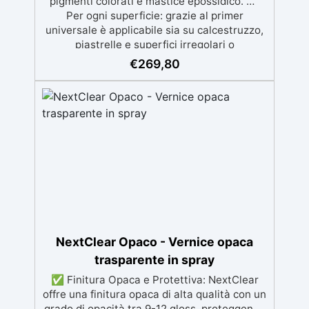
pigmenti colorati e mastice epossidico. ✅
Per ogni superficie: grazie al primer
universale è applicabile sia su calcestruzzo,
piastrelle e superfici irregolari o
danneggiate. ✅ Facile da applicare: Video
€
269,80
Guida completa inclusa, 3 semplici passaggi,
dalla preparazione della superficie alla
finitura protettiva antigraffio. ✅ Risultati
professionali: Sistema autolivellante,
resistente ai raggi UV, duraturo e con finitura
lucida o satinata. ✅ Personalizzabile:
Disponibile in kit per metrature da 2m² a
100m², con una vasta gamma di pigmenti
selezionabili.
NextClear Opaco - Vernice opaca
trasparente in spray
✅ Finitura Opaca e Protettiva: NextClear
offre una finitura opaca di alta qualità con un
grado di opacità tra 9-12 gloss, proteggendo