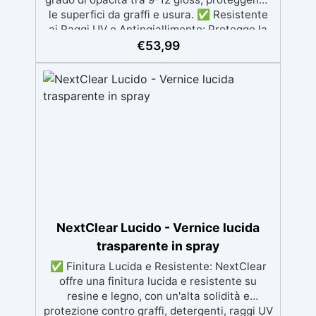
le superfici da graffi e usura. ✅ Resistente
ai Raggi UV e Antingiallimento: Protegge la
resina e il legno dai danni dei raggi UV e
€
53,99
previene l’ingiallimento, mantenendo la
trasparenza nel tempo. ✅ Facile
Applicazione: Viene fornito in formato spray
e si applica facilmente con 2 mani leggere, a
distanza di 2-3 ore l'una dall'altra, per una
finitura uniforme. ✅ Essiccazione Completa
in 48 Ore: La vernice raggiunge la sua
essiccazione completa dopo 48 ore, con una
durata di utilizzo del prodotto di 24 ore dopo
l'attivazione della bomboletta. ✅ Lucidatura
Opzionale: Dopo 72 ore, è possibile lucidare
la superficie per una brillantezza aggiuntiva,
NextClear Lucido - Vernice lucida
utilizzando grana 2000-3000 e EpoxyPolish.
trasparente in spray
✅ Finitura Lucida e Resistente: NextClear
offre una finitura lucida e resistente su
resine e legno, con un'alta solidità e
protezione contro graffi, detergenti, raggi UV