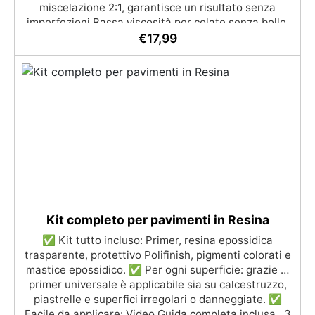
miscelazione 2:1, garantisce un risultato senza
imperfezioni Bassa viscosità per colate senza bolle,
compatibile con legno, silicone, vetro, metallo e altri
€
17,99
materiali. Certificata post-catalisi atossica e sicura
per il contatto con la pelle, Bpa Free e senza Solventi
(Voc Free) Superficie lucida, autolivellante e con filtri
UV anti-ingiallimento per una finitura durevole e
brillante.
Kit completo per pavimenti in Resina
✅ Kit tutto incluso: Primer, resina epossidica
trasparente, protettivo Polifinish, pigmenti colorati e
mastice epossidico. ✅ Per ogni superficie: grazie al
primer universale è applicabile sia su calcestruzzo,
piastrelle e superfici irregolari o danneggiate. ✅
Facile da applicare: Video Guida completa inclusa, 3