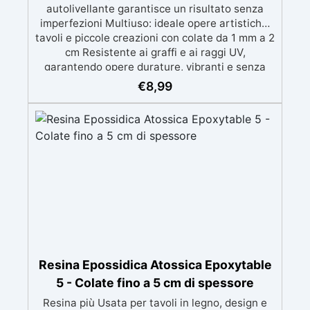
autolivellante garantisce un risultato senza
imperfezioni Multiuso: ideale opere artistiche,
tavoli e piccole creazioni con colate da 1 mm a 2
cm Resistente ai graffi e ai raggi UV,
garantendo opere durature, vibranti e senza
ingiallimenti nel tempo Bassa viscosità e
€
8,99
formula anti-bolle per risultati impeccabili,
perfetti per colate di stampi e inglobamenti
Certificata Atossica post catalisi per contatto
con la pelle, BPA free e VoC Free
Resina Epossidica Atossica Epoxytable
5 - Colate fino a 5 cm di spessore
Resina più Usata per tavoli in legno, design e