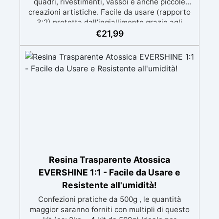
quadri, rivestimenti, vassoi e anche piccole
creazioni artistiche. Facile da usare (rapporto
3:2) protetta dall’ingiallimento grazie agli
speciali filtri UV Formula densa : non cola via,
€
21,99
mantenendo i design precisi e puliti. Indurisce
in 12-24h garantendo una superficie lucida e
brillante
Resina Trasparente Atossica
EVERSHINE 1:1 - Facile da Usare e
Resistente all'umidità!
Confezioni pratiche da 500g , le quantità
maggior saranno forniti con multipli di questo