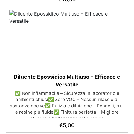
per ridurre le bolle Ideale per gioielli, piccole colate,
decorazioni e prototipazione rapida.
Diluente Epossidico Multiuso – Efficace e
Versatile
✅ Non infiammabile – Sicurezza in laboratorio e
ambienti chiusi✅ Zero VOC – Nessun rilascio di
sostanze nocive✅ Pulizia e diluizione – Pennelli, rulli
e resine più fluide✅ Finitura perfetta – Migliore
stesura e brillantezza della resina
€
5,00