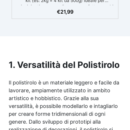
kit (es: 2kg = 4 kit da 500g) Ideale per
principianti: a prova di errore, perfetta per chi
€
21,99
inizia. Sempre lucida: garantisce una finitura
brillante e uniforme in ogni condizione.
Facilissima da usare: rapporto di miscelazione
intuitivo basta mescolare i 2 componenti in
parti uguali Versatile e creativa: adatta per
colate, rivestimenti e colorabile a piacere.
Resistente : lucentezza duratura e alta
resistenza a graffi e umidità.
1. Versatilità del Polistirolo
Il polistirolo è un materiale leggero e facile da
lavorare, ampiamente utilizzato in ambito
artistico e hobbistico. Grazie alla sua
versatilità, è possibile modellarlo e intagliarlo
per creare forme tridimensionali di ogni
genere. Dallo sviluppo di prototipi alla
realizzazione di decorazioni, il polistirolo si