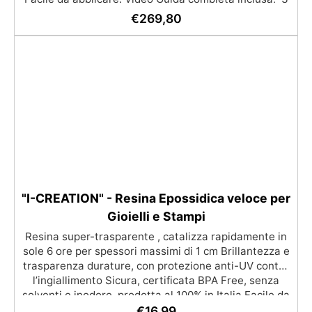
semplici passaggi, dalla preparazione della superficie
€
269,80
alla finitura protettiva antigraffio. ✅ Risultati
professionali: Sistema autolivellante, resistente ai
raggi UV, duraturo e con finitura lucida o satinata. ✅
Personalizzabile: Disponibile in kit per metrature da
2m² a 100m², con una vasta gamma di pigmenti
selezionabili.
"I-CREATION" - Resina Epossidica veloce per
Gioielli e Stampi
Resina super-trasparente , catalizza rapidamente in
sole 6 ore per spessori massimi di 1 cm Brillantezza e
trasparenza durature, con protezione anti-UV contro
l’ingiallimento Sicura, certificata BPA Free, senza
solventi e inodore, prodotta al 100% in Italia Facile da
usare (rapporto 2:1) e lavorare, con bassa viscosità
€
16,99