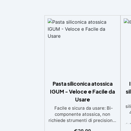
Pasta siliconica atossica
IGUM - Veloce e Facile da
si
Usare
si
Facile e sicura da usare: Bi-
componente atossica, non
richiede strumenti di precisione,
ric
guanti o mascherina. Rapidità:
€
29,99
V