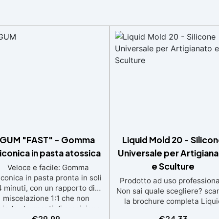
IGUM "FAST" - Gomma
Liquid Mold 20 - Silico
liconica in pasta atossica
Universale per Artigian
e Sculture
Veloce e facile: Gomma
liconica in pasta pronta in soli
Prodotto ad uso professiona
4 minuti, con un rapporto di
Non sai quale scegliere? sca
miscelazione 1:1 che non
la brochure completa Liqui
hiede strumenti di precisione.
Mold 20 è una gomma silicon
€
29,99
€
24,33
ersatile e dettagliata: Ideale