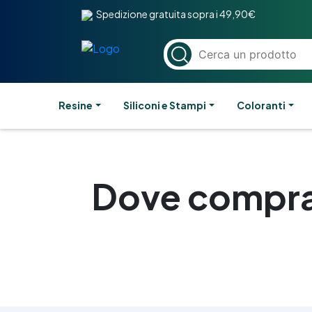
Spedizione gratuita sopra i 49,90€
Resine
Siliconi e Stampi
Coloranti
Dove comprar