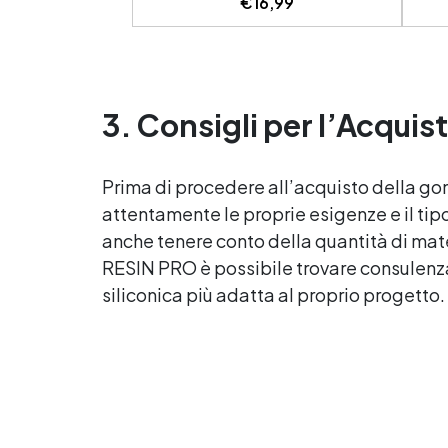
€
16,99
se
durature, con protezione anti-UV
f
contro l’ingiallimento Sicura,
certificata BPA Free, senza
Riu
solventi e inodore, prodotta al
An
100% in Italia Facile da usare
pron
(rapporto 2:1) e lavorare, con
3. Consigli per l’Acqui
✅ 
bassa viscosità per ridurre le bolle
Est
Ideale per gioielli, piccole colate,
da
decorazioni e prototipazione
Prima di procedere all’acquisto della go
div
rapida.
attentamente le proprie esigenze e il tip
Dime
mis
anche tenere conto della quantità di mat
c
RESIN PRO è possibile trovare consulenz
siliconica più adatta al proprio progetto.