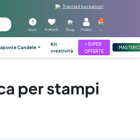
Traccia il tuo pacco!
0
Aiuto
Preferiti
Blog
Profilo
—
⚡ SUPER
kit
aponi e Candele
MASTERC
creatività
OFFERTE
ca per stampi