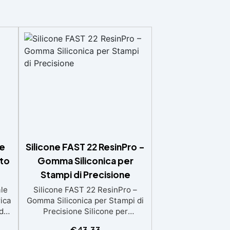
ne
Silicone FAST 22 ResinPro –
ato
Gomma Siliconica per
Stampi di Precisione
le
Silicone FAST 22 ResinPro –
rica
Gomma Siliconica per Stampi di
d
Precisione Silicone per
ica
addizione rapido, stabile e
€
43,33