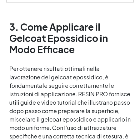
Bassa viscosità e formula anti-bolle per risultati
impeccabili, perfetti per colate di stampi e
inglobamenti Certificata Atossica post catalisi per
contatto con la pelle, BPA free e VoC Free
3. Come Applicare il
Gelcoat Epossidico in
Modo Efficace
Per ottenere risultati ottimali nella
lavorazione del gelcoat epossidico, è
fondamentale seguire correttamente le
istruzioni di applicazione. RESIN PRO fornisce
utili guide e video tutorial che illustrano passo
dopo passo come preparare la superficie,
miscelare il gelcoat epossidico e applicarlo in
modo uniforme. Con l’uso di attrezzature
specifiche e una corretta tecnica di stesura, è