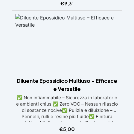
finitura omogenea. ✅ Tecnologia Avanzata: I
€
9,31
dischi retati favoriscono l'aspirazione della
polvere, garantendo un ambiente di lavoro
pulito e una finitura perfetta. ✅ Finitura
Luminosa: Dopo l'uso dei dischi, puoi lucidare
con Gelcoat 3M per una superficie liscia e
lucida, o ottenere una finitura satinata con Olio
Cera Dura Satinata della Osmo. ✅ Ideale per
Resina: Perfetto per creare superfici rifinite,
lisce e professionali, anche per principianti.
Diluente Epossidico Multiuso – Efficace
e Versatile
✅ Non infiammabile – Sicurezza in laboratorio
e ambienti chiusi✅ Zero VOC – Nessun rilascio
di sostanze nocive✅ Pulizia e diluizione –
Pennelli, rulli e resine più fluide✅ Finitura
perfetta – Migliore stesura e brillantezza della
€
5,00
resina