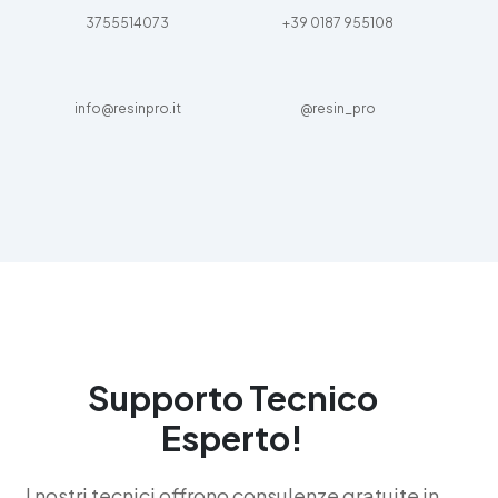
3755514073
+39 0187 955108
info@resinpro.it
@resin_pro
Supporto Tecnico
Esperto!
I nostri tecnici offrono consulenze gratuite in