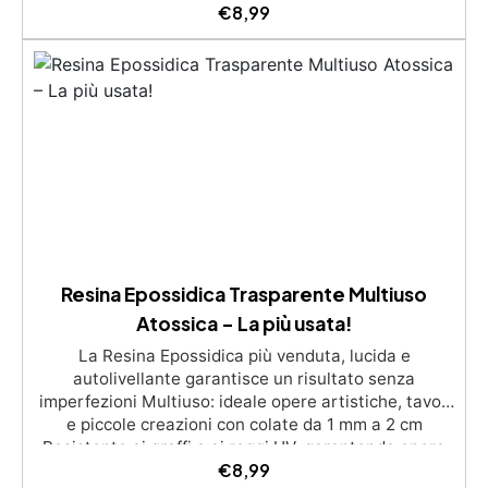
Bassa viscosità e formula anti-bolle per risultati
€
8,99
impeccabili, perfetti per colate di stampi e
inglobamenti Certificata Atossica post catalisi per
contatto con la pelle, BPA free e VoC Free
Resina Epossidica Trasparente Multiuso
Atossica – La più usata!
La Resina Epossidica più venduta, lucida e
autolivellante garantisce un risultato senza
imperfezioni Multiuso: ideale opere artistiche, tavoli
e piccole creazioni con colate da 1 mm a 2 cm
Resistente ai graffi e ai raggi UV, garantendo opere
€
8,99
durature, vibranti e senza ingiallimenti nel tempo