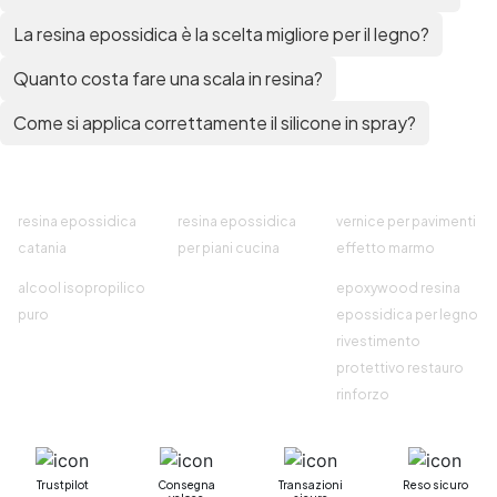
La resina epossidica è la scelta migliore per il legno?
Quanto costa fare una scala in resina?
Come si applica correttamente il silicone in spray?
resina epossidica
resina epossidica
vernice per pavimenti
catania
per piani cucina
effetto marmo
alcool isopropilico
epoxywood resina
puro
epossidica per legno
rivestimento
protettivo restauro
rinforzo
Trustpilot
Consegna
Transazioni
Reso sicuro