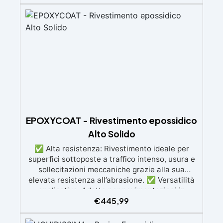
EPOXYCOAT - Rivestimento epossidico
Alto Solido
✅ Alta resistenza: Rivestimento ideale per
superfici sottoposte a traffico intenso, usura e
sollecitazioni meccaniche grazie alla sua
elevata resistenza all’abrasione. ✅ Versatilità
applicativa: Adatto per pavimentazioni in
€
445,99
ambienti industriali (automobilistici, alimentari,
chimici, farmaceutici), sanitari (ospedali,
laboratori) e commerciali (showroom, musei,