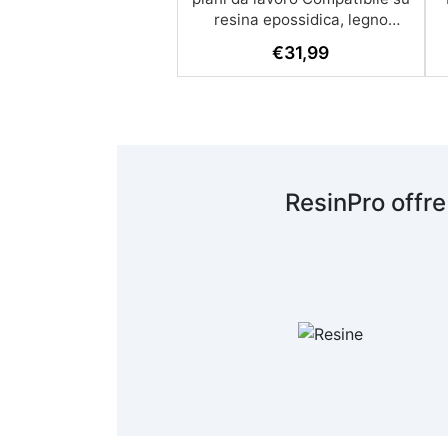
resina epossidica, legno
grezzo, superficie stratificate
€
31,99
e verniciate. Perfetta per il
rinnovo di piani di lavoro in
(
resina e legno e mobili da
d
cucina poichè idoneo al
u
contatto occasionale con gli
alimenti*. * Conforme al test
dell’inerzia chimica secondo la
ResinPro offre
parte della norma ENV 1186 1,2
e 3, con tempi di contatto
limitati a 2 ore, per un contatto
con alimenti e liquidi, alcolici,
acidi e grassi. Prodotto adatto
al contatto diretto con gli
alimenti grazie all'Inerzia
u
Chimica (conforme al test
c
dell’inerzia chimica secondo la
parte della norma ENV 1186 1,2
m
e 3, con tempi di contatto
limitati a 2 ore) DESTINAZIONE