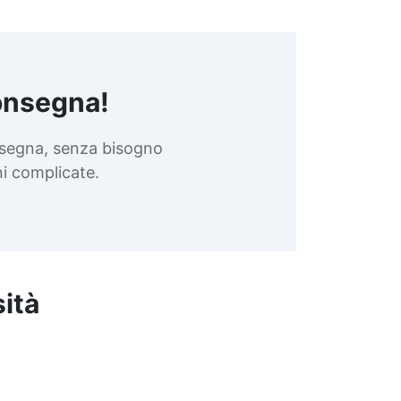
onsegna!
nsegna, senza bisogno
oni complicate.
sità