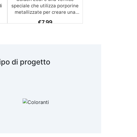
di
speciale che utilizza porporine
metallizzate per creare una
di
pellicola di grande effetto su
€
7,99
diverse superfici. Ecco le
caratteristiche principali del
prodotto: Caratteristiche
principali: Composizione: A
base di porporine metallizzate
,
disperse in una soluzione di
ipo di progetto
resina petrolica e white spirit.
Effetto: Forma una pellicola
metallizzata di grande effetto,
ideale per finiture decorative.
i
Applicazione: Utilizzare un
l
pennello per stendere la
vernice sulla superficie
desiderata. Asciugatura:
Tempo di asciugatura di circa
24 ore. Resistenza: Resistente
e stabile su supporti destinati
ad uso interno. Facilità d'uso: