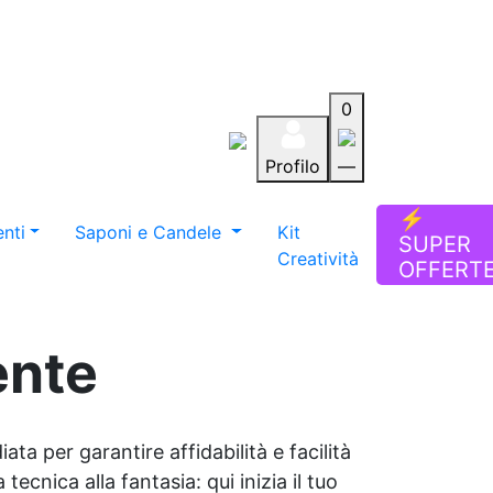
0
Profilo
—
Aiuto
Preferiti
Blog
⚡
nti
Saponi e Candele
Kit
SUPER
Creatività
OFFERT
ente
ata per garantire affidabilità e facilità
tecnica alla fantasia: qui inizia il tuo