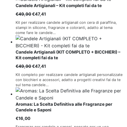
Candele Artigianali – Kit completi fai da te
Il
Il
€
49,90
€
47,41
prezzo
prezzo
Kit per realizzare candele artigianali con cera di paraffina,
originale
attuale
stampi in silicone, fragranze e coloranti, adatto al tema
come fare le candele…
era:
è:
€49,90.
€47,41.
Candele Artigianali (KIT COMPLETO + BICCHIERI) –
Kit completi fai da te
Il
Il
€
49,90
€
47,41
prezzo
prezzo
Kit completo per realizzare candele artigianali personalizzate
originale
attuale
con bicchieri e accessori, adatto a progetti creativi fai da te
sul tema candele…
era:
è:
€49,90.
€47,41.
Aromas: La Scelta Definitiva alle Fragranze per
Candele e Saponi
€
16,00
Fragranze per candele e saponi, pensate per un uso