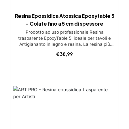
Resina Epossidica Atossica Epoxytable 5
- Colate fino a 5 cm di spessore
Prodotto ad uso professionale Resina
trasparente EpoxyTable 5: ideale per tavoli e
Artigiananto in legno e resina. La resina più
venduta , resistente ai graffi e ingiallimento,
€
38,99
perfetta per colate di alto spessore fino a 5 cm.
Applicazioni Principali: Realizzazione di tavoli in
legno e resina con colate di alto spessore.
Progetti artistici e di design che prevedano una
colata in spessore Inglobamenti di oggetti (fiori,
monete, pietre, ecc) Colate riempitive in
spessore dentro stampi e cassaforme
Caratteristiche principali: ✅ Bassissima
esotermia per colate fino a 5 cm (è possibile fare
più colate a distanza di 12-24h) ✅ Filtri UV per
prevenire l’ingiallimento e mantenere la
trasparenza nel tempo ✅ Alta resistenza
meccanica per superfici durevoli e antigraffio ✅