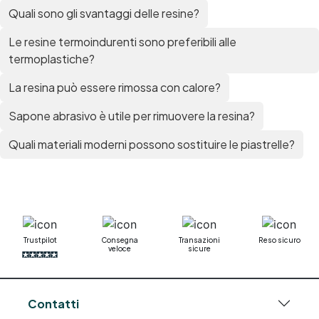
bicomponente Pavimento epossidico pro e
Quali sono gli svantaggi delle resine?
contro Epossidica Colla epossidica plastica See
all articles →
Le resine termoindurenti sono preferibili alle
termoplastiche?
La resina può essere rimossa con calore?
Sapone abrasivo è utile per rimuovere la resina?
Quali materiali moderni possono sostituire le piastrelle?
Trustpilot
Consegna
Transazioni
Reso sicuro
veloce
sicure
Contatti