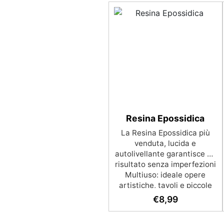
Resina Epossidica
La Resina Epossidica più
venduta, lucida e
autolivellante garantisce un
risultato senza imperfezioni
Multiuso: ideale opere
artistiche, tavoli e piccole
creazioni con colate da 1
€
8,99
mm a 2 cm Resistente ai
graffi e ai raggi UV,