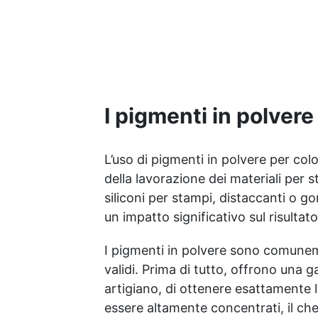
garantendo opere durature,
vibranti e senza
ingiallimenti nel tempo
Bassa viscosità e formula
anti-bolle per risultati
impeccabili, perfetti per
colate di stampi e
inglobamenti Certificata
I pigmenti in polvere
Atossica post catalisi per
contatto con la pelle, BPA
free e VoC Free
L’uso di pigmenti in polvere per co
della lavorazione dei materiali per 
siliconi per stampi, distaccanti o g
un impatto significativo sul risultato
I pigmenti in polvere sono comunemen
validi. Prima di tutto, offrono una
artigiano, di ottenere esattamente 
essere altamente concentrati, il ch