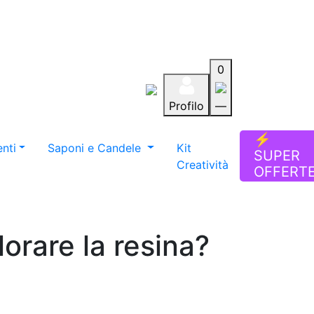
0
Profilo
—
Aiuto
Preferiti
Blog
⚡
nti
Saponi e Candele
Kit
SUPER
Creatività
OFFERT
lorare la resina?