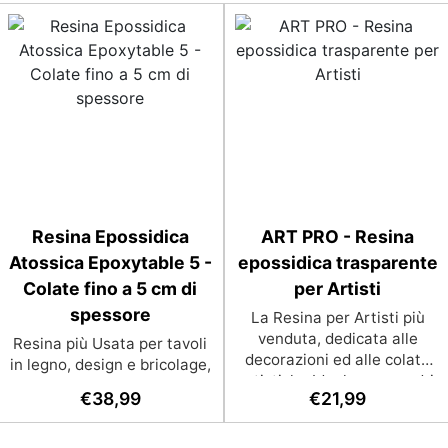
Resina Epossidica
ART PRO - Resina
Atossica Epoxytable 5 -
epossidica trasparente
Colate fino a 5 cm di
per Artisti
spessore
La Resina per Artisti più
venduta, dedicata alle
Resina più Usata per tavoli
decorazioni ed alle colate
in legno, design e bricolage,
artistiche Ideale per quadri,
adatta a colate fino a 5 cm.
€
38,99
€
21,99
rivestimenti, vassoi e anche
Bassissima esotermia per
piccole creazioni artistiche.
lavorazioni sicure e senza
Facile da usare (rapporto