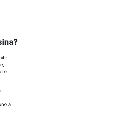
principianti: a prova di
errore, perfetta per chi
inizia. Sempre lucida:
garantisce una finitura
brillante e uniforme in ogni
condizione. Facilissima da
usare: rapporto di
miscelazione intuitivo basta
sina?
mescolare i 2 componenti in
parti uguali Versatile e
creativa: adatta per colate,
bito
rivestimenti e colorabile a
e,
piacere. Resistente :
lucentezza duratura e alta
vere
resistenza a graffi e
umidità.
i
ono a