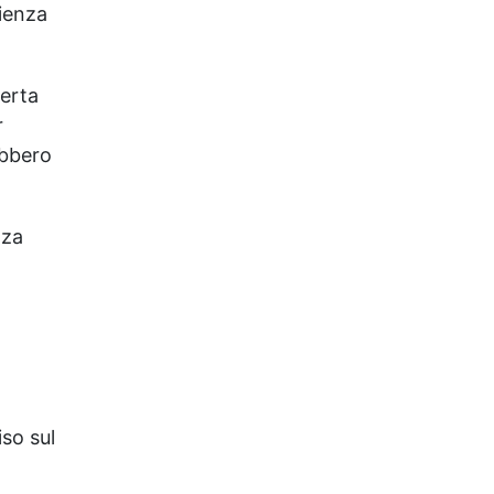
cienza
certa
r
ebbero
nza
so sul