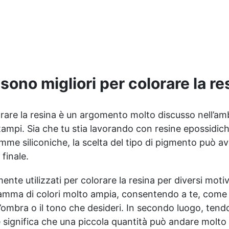
surriscaldamenti.
3:2) protetta
Resistente a graffi e
dall’ingiallimento grazie agli
ingiallimento grazie ai filtri
speciali filtri UV Formula
UV e all'alta qualità
densa : non cola via,
meccanica. Bassa viscosità
mantenendo i design precisi
per eliminare bolle d'aria e
e puliti. Indurisce in 12-24h
ottenere finiture lisce.
garantendo una superficie
Sicura, atossica, BPA/VOC
 sono migliori per colorare la re
lucida e brillante
free e certificata per il
contatto prolungato con la
pelle.
lorare la resina è un argomento molto discusso nell’am
stampi. Sia che tu stia lavorando con resine epossidich
omme siliconiche, la scelta del tipo di pigmento può a
 finale.
te utilizzati per colorare la resina per diversi motiv
 gamma di colori molto ampia, consentendo a te, come
l’ombra o il tono che desideri. In secondo luogo, tend
e significa che una piccola quantità può andare molto