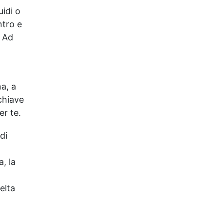
uidi o
ntro e
. Ad
na, a
chiave
er te.
di
, la
o
elta