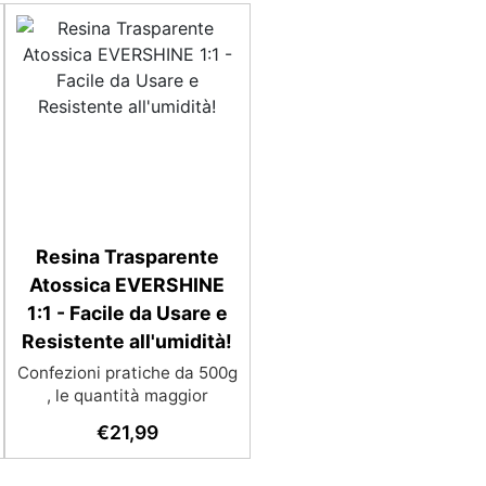
Resina Trasparente
Atossica EVERSHINE
1:1 - Facile da Usare e
Resistente all'umidità!
Confezioni pratiche da 500g
, le quantità maggior
saranno forniti con multipli
€
21,99
di questo kit (es: 2kg = 4 kit
da 500g) Ideale per