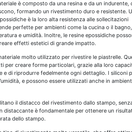
estetica personalizzabile:
eriale è composto da una resina e da un indurente, 
inclusi paillettes decorativi
riscono, formando un rivestimento duro e resistente. 
per creare pavimenti con
possidiche è la loro alta resistenza alle sollecitazioni
effetti unici e brillanti.​​
ende perfette per ambienti come la cucina o il bagno
Versatilità d'uso: adatto per
professionisti, hobbisti e
eratura e umidità. Inoltre, le resine epossidiche poss
ambienti industriali che
eare effetti estetici di grande impatto.
richiedono pavimenti
resistenti e di qualità
teriale molto utilizzato per rivestire le piastrelle. Qu
superiore. La quantità di
i per creare forme particolari, grazie alla loro capaci
flakes dipende dal design
scelto (copertura parziale o
 e di riprodurre fedelmente ogni dettaglio. I siliconi 
totale). Il consumo
l’umidità, e possono essere utilizzati anche in ambient
consigliato di 0,15–0,2 kg/m²
si basa su una copertura
parziale. Per una copertura
totale, è necessario
itano il distacco del rivestimento dallo stampo, senz
raddoppiare la quantità
 un distaccante è fondamentale per ottenere un risulta
consigliata. Sparta Top:
urata dello stampo.
Consumo consigliato: 0,2
kg/m². Si prega di rispettare