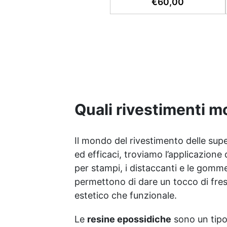
€
60,00
tutto il materiale necessario
(graniglia e legante inclusi)
sia pedonale che carrabile.
✅ Facile da applicare:
istruzioni dettagliate per
risultati impeccabili, senza
bisogno di esperienza, con
assistenza video/telefonica
gratuita ✅ Economico e
Veloce: rinnova le superfici
Quali rivestimenti mo
con una spesa minima,
evitando costosi lavori di
ripristino, in appena 24h ✅
Il mondo del rivestimento delle supe
Versatile e personalizzabile:
ed efficaci, troviamo l’applicazione d
adatto a cemento,
per stampi, i distaccanti e le gomme
calcestruzzo, vecchie
pavimentazioni e terra
permettono di dare un tocco di fres
battuta (previa consulenza).
estetico che funzionale.
✅ Resine resistenti nel
tempo: le resine ad alta
Le
resine epossidiche
sono un tipo 
tecnologia garantiscono