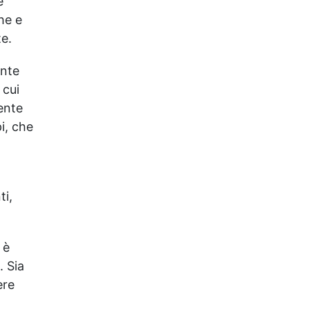
e
he e
e.
ante
 cui
ente
i, che
ti,
 è
. Sia
ere