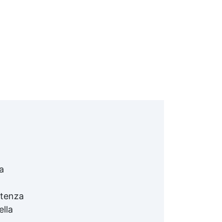
a
stenza
ella