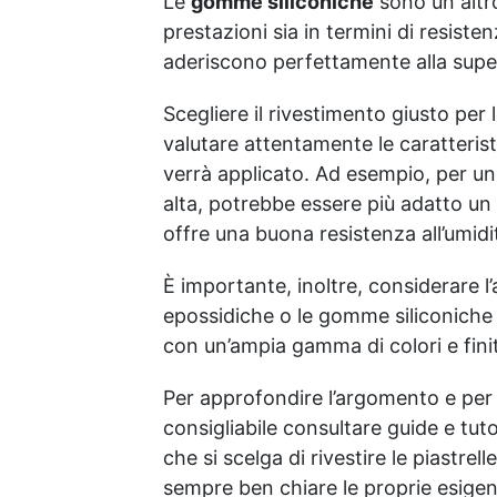
Le
gomme siliconiche
sono un altro
prestazioni sia in termini di resis
aderiscono perfettamente alla supe
Scegliere il rivestimento giusto per
valutare attentamente le caratteristi
verrà applicato. Ad esempio, per u
alta, potrebbe essere più adatto un 
offre una buona resistenza all’umidi
È importante, inoltre, considerare l
epossidiche o le gomme siliconiche p
con un’ampia gamma di colori e fini
Per approfondire l’argomento e per s
consigliabile consultare guide e tutor
che si scelga di rivestire le piastrell
sempre ben chiare le proprie esigen