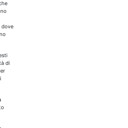
che
semplice ruolo o pennello🔹
Uno
Resistente al calpestio ed
anche carrabile (2 mani).🔹
Asciugatura rapida: già
, dove
calpestabile il giorno
ono
successivo
esti
tà di
per
i
a
to