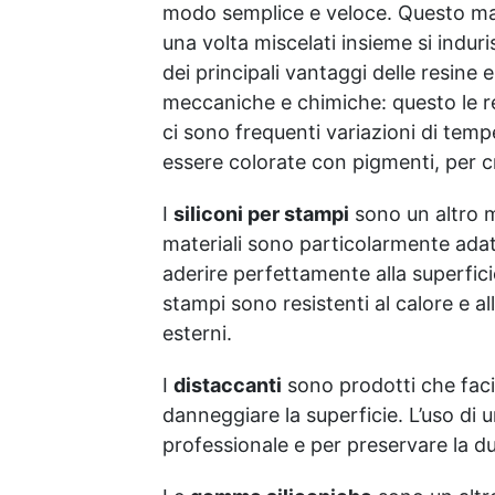
resistenza all'usura e
modo semplice e veloce. Questo mat
stabilità del colore negli
una volta miscelati insieme si indu
anni
dei principali vantaggi delle resine e
meccaniche e chimiche: questo le r
ci sono frequenti variazioni di temp
essere colorate con pigmenti, per cr
I
siliconi per stampi
sono un altro ma
materiali sono particolarmente adatt
aderire perfettamente alla superficie
stampi sono resistenti al calore e al
esterni.
I
distaccanti
sono prodotti che facil
danneggiare la superficie. L’uso di
professionale e per preservare la d