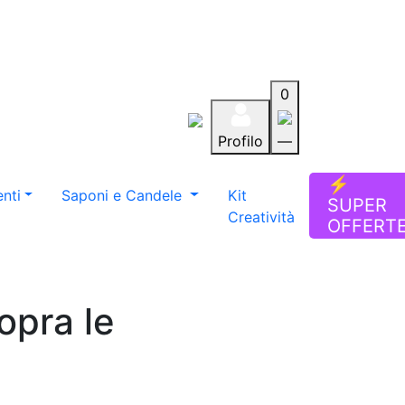
0
Profilo
—
Aiuto
Preferiti
Blog
⚡
nti
Saponi e Candele
Kit
SUPER
Creatività
OFFERT
opra le