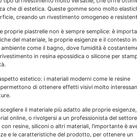
 tipo di rivestimento molto versatile, che offre ottim
questa indicazione, poiché
la quantità del prodotto è
tenza che di estetica. Queste gomme sono molto elastic
calcolata in base a questo
rficie, creando un rivestimento omogeneo e resistent
consumo. ​
 le proprie piastrelle non è sempre semplice: è import
che del materiale, le proprie esigenze e il contesto in
n ambiente come il bagno, dove l’umidità è costantem
rivestimento in resina epossidica o silicone per stamp
tà.
’aspetto estetico: i materiali moderni come le resine
ermettono di ottenere effetti visivi molto interessan
ture.
cegliere il materiale più adatto alle proprie esigenze,
ial online, o rivolgersi a un professionista del settore
e con resine, siliconi o altri materiali, l’importante è av
ze e le caratteristiche del prodotto, per ottenere un