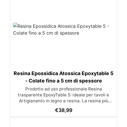
Resina Epossidica Atossica Epoxytable 5
- Colate fino a 5 cm di spessore
Prodotto ad uso professionale Resina
trasparente EpoxyTable 5: ideale per tavoli e
Artigiananto in legno e resina. La resina più
venduta , resistente ai graffi e ingiallimento,
€
38,99
perfetta per colate di alto spessore fino a 5 cm.
Applicazioni Principali: Realizzazione di tavoli in
legno e resina con colate di alto spessore.