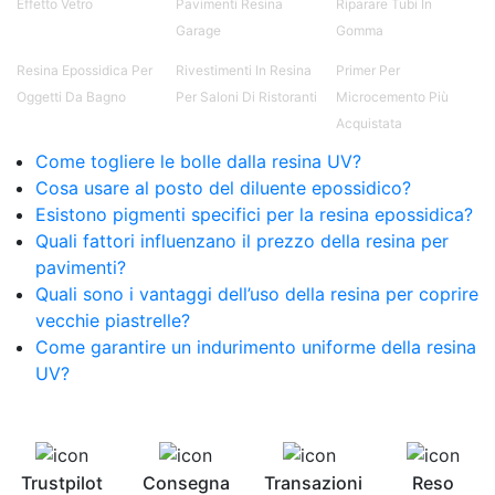
Effetto Vetro
Pavimenti Resina
Riparare Tubi In
Smalto epossidico Colla epossidica legno Colla
Garage
Gomma
epossidica per plastica Collanti epossidici Colla
bicomponente per plastica Cariche per Epossidici
Resina Epossidica Per
Rivestimenti In Resina
Primer Per
Cariche Epossidiche Adesivo bicomponente
Oggetti Da Bagno
Per Saloni Di Ristoranti
Microcemento Più
epossidico Colla bicomponente epossidica
Acquistata
Pavimento epossidico Acquista Glitter Epossidico
Come togliere le bolle dalla resina UV?
Applicazioni di Epossidici Colle epossidiche
Mastice epossidico Adesivo epossidico
Cosa usare al posto del diluente epossidico?
bicomponente Malta epossidica Colla
Esistono pigmenti specifici per la resina epossidica?
bicomponente Pavimento epossidico pro e
Quali fattori influenzano il prezzo della resina per
contro Epossidica Colla epossidica plastica See
pavimenti?
all articles →
Quali sono i vantaggi dell’uso della resina per coprire
vecchie piastrelle?
Come garantire un indurimento uniforme della resina
UV?
Trustpilot
Consegna
Transazioni
Reso