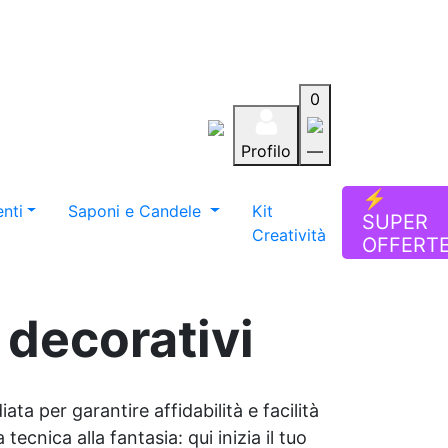
0
Profilo
—
Aiuto
Preferiti
Blog
⚡
nti
Saponi e Candele
Kit
SUPER
Creatività
OFFERT
 decorativi
ata per garantire affidabilità e facilità
tecnica alla fantasia: qui inizia il tuo