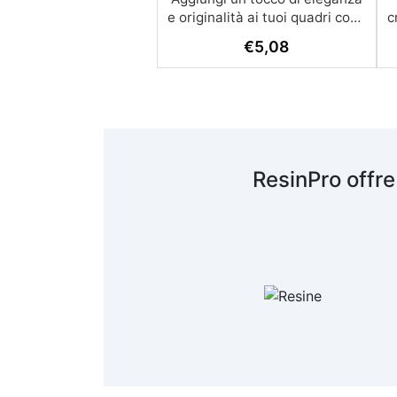
e originalità ai tuoi quadri con i
c
nostri cristalli decorativi.
€
5,08
Perfetti per una vasta gamma
di applicazioni artistiche,
questi cristalli in acrilico sono
ideali per hobbistica, home
decoration, belle arti e nail art.
Dettagli del Prodotto:
Confezione: 160-170 pezzi
ResinPro offre
Dimensioni: 25 x 18 mm
Materiale: Acrilico Colorabilità:
Possono essere colorati con
qualsiasi colorante
Applicazioni: Hobbistica Home
A
Decoration Belle Arti Fai-da-te
Nail Art Modo d'uso:
Posizionamento: Disponi i
cristalli sulla base, creando il
disegno a tuo piacere.
Applicazione della Resina:
Versa la resina sopra i cristalli.