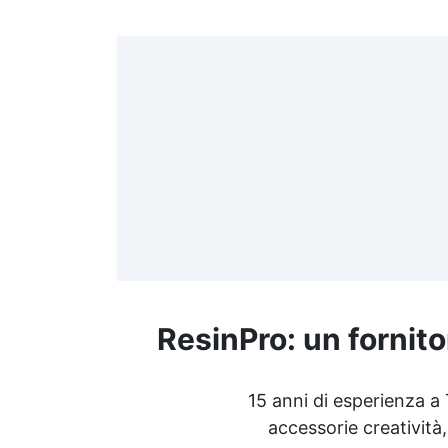
Come fare gioielli Kit per
D
creare gioielli Kit per gioielli fai
da te Accessori per collane fai
da te Kit per collane fai da te
Accessori orecchini fai da te
Dove acquistare materiale per
creare bijoux Resina per
gioielli fai da te Crea
portachiavi See all articles →
ResinPro: un fornito
15 anni di esperienza a
accessorie creatività,