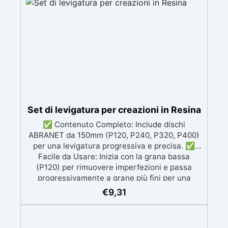
brillante
Set di levigatura per creazioni in Resina
✅ Contenuto Completo: Include dischi
ABRANET da 150mm (P120, P240, P320, P400)
per una levigatura progressiva e precisa. ✅
Facile da Usare: Inizia con la grana bassa
(P120) per rimuovere imperfezioni e passa
progressivamente a grane più fini per una
finitura omogenea. ✅ Tecnologia Avanzata: I
€
9,31
dischi retati favoriscono l'aspirazione della
polvere, garantendo un ambiente di lavoro
pulito e una finitura perfetta. ✅ Finitura