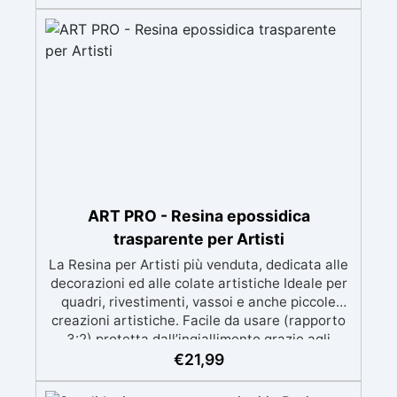
quantità sufficiente per l’applicazione di almeno
due mani. ✅ Resina metacrilica
monocomponente per consolidare e proteggere
pavimenti in cemento e calcestruzzo ✅
Penetrazione profonda grazie alla bassa
viscosità, aumentando resistenza meccanica e
chimica ✅ Finitura lucida che ravviva il colore,
protegge dall'umidità, raggi UV e rende la
superficie antipolvere ✅ Facile applicazione
con rullo, asciugatura in meno di 12 ore per una
protezione rapida e duratura ✅ Ideale per
garage, cortili, magazzini e piazzali, resistente
ART PRO - Resina epossidica
a temperature estreme e agenti chimici
trasparente per Artisti
La Resina per Artisti più venduta, dedicata alle
decorazioni ed alle colate artistiche Ideale per
quadri, rivestimenti, vassoi e anche piccole
creazioni artistiche. Facile da usare (rapporto
3:2) protetta dall’ingiallimento grazie agli
speciali filtri UV Formula densa : non cola via,
€
21,99
mantenendo i design precisi e puliti. Indurisce
in 12-24h garantendo una superficie lucida e