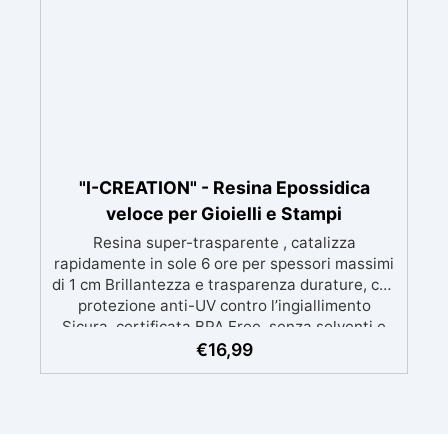
Luminosa: Dopo l'uso dei dischi, puoi lucidare
con Gelcoat 3M per una superficie liscia e
lucida, o ottenere una finitura satinata con Olio
Cera Dura Satinata della Osmo. ✅ Ideale per
Resina: Perfetto per creare superfici rifinite,
lisce e professionali, anche per principianti.
"I-CREATION" - Resina Epossidica
veloce per Gioielli e Stampi
Resina super-trasparente , catalizza
rapidamente in sole 6 ore per spessori massimi
di 1 cm Brillantezza e trasparenza durature, con
protezione anti-UV contro l’ingiallimento
Sicura, certificata BPA Free, senza solventi e
inodore, prodotta al 100% in Italia Facile da
€
16,99
usare (rapporto 2:1) e lavorare, con bassa
viscosità per ridurre le bolle Ideale per gioielli,
piccole colate, decorazioni e prototipazione
rapida.