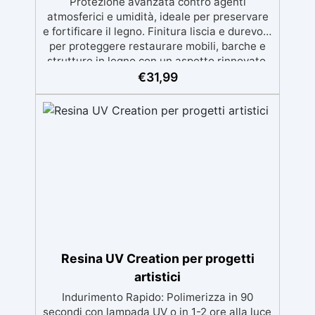
Protezione avanzata contro agenti
atmosferici e umidità, ideale per preservare
e fortificare il legno. Finitura liscia e durevole
per proteggere restaurare mobili, barche e
strutture in legno con un aspetto rinnovato.
Stabilizzazione del legno senza bolle d’aria,
€
31,99
perfetta per riprisitini e riparazioni durevoli
nel tempo. Elevata resistenza chimica e
meccanica, facilmente colorabile per progetti
creativi e robusti. Adatta a diverse superfici,
incluse vetroresina e metallo, semplice da
usare (rapporto 2 a 1).
Resina UV Creation per progetti
artistici
Indurimento Rapido: Polimerizza in 90
secondi con lampada UV o in 1-2 ore alla luce