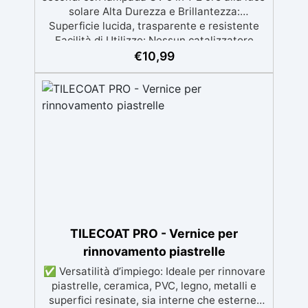
solare Alta Durezza e Brillantezza:
Superficie lucida, trasparente e resistente
Facilità di Utilizzo: Nessun catalizzatore
richiesto, applicala e indurisce subito
€
10,99
Versatilità: Ideale per gioielli, accessori e
decorazioni personalizzate Nuova Formula:
Non lascia superfici appiccicose, risultato
pulito e sicuro
TILECOAT PRO - Vernice per
rinnovamento piastrelle
✅ Versatilità d’impiego: Ideale per rinnovare
piastrelle, ceramica, PVC, legno, metalli e
superfici resinate, sia interne che esterne.