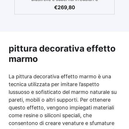
danneggiate. ✅ Facile da applicare: Video
€
269,80
Guida completa inclusa, 3 semplici passaggi,
dalla preparazione della superficie alla
finitura protettiva antigraffio. ✅ Risultati
professionali: Sistema autolivellante,
resistente ai raggi UV, duraturo e con finitura
lucida o satinata. ✅ Personalizzabile:
pittura decorativa effetto
Disponibile in kit per metrature da 2m² a
100m², con una vasta gamma di pigmenti
marmo
selezionabili.
La pittura decorativa effetto marmo è una
tecnica utilizzata per imitare l’aspetto
lussuoso e sofisticato del marmo naturale su
pareti, mobili o altri supporti. Per ottenere
questo effetto, vengono impiegati materiali
come resine o siliconi speciali, che
consentono di creare venature e sfumature