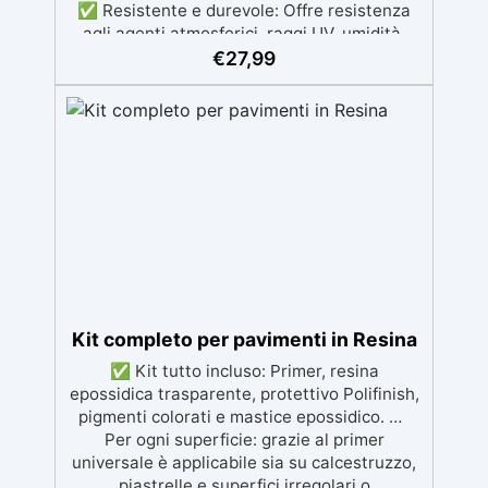
✅ Resistente e durevole: Offre resistenza
agli agenti atmosferici, raggi UV, umidità,
abrasione e detergenti aggressivi. ✅
€
27,99
Finitura satinata ed estetica elegante:
Disponibile in colori RAL e NCS su richiesta,
con una finitura traspirante e resistente. ✅
Facile applicazione e manutenzione:
Monocomponente, si applica facilmente e
garantisce una pulizia semplice e duratura.
✅ Certificato per sicurezza: Conforme alle
normative HACCP e marcatura CE secondo
EN 1504-2, ideale anche per ambienti con
alimenti.
Kit completo per pavimenti in Resina
✅ Kit tutto incluso: Primer, resina
epossidica trasparente, protettivo Polifinish,
pigmenti colorati e mastice epossidico. ✅
Per ogni superficie: grazie al primer
universale è applicabile sia su calcestruzzo,
piastrelle e superfici irregolari o