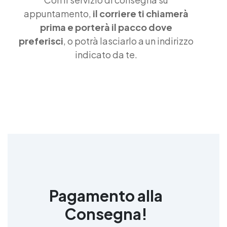
siliconica per stampi complessi Gomma siliconica
appuntamento,
il corriere ti chiamerà
liquida Gomma siliconica morbida Gomma colata
prima e porterà il pacco dove
Gomma siliconica per calchi resistenti Gomma
preferisci
, o potrà lasciarlo a un indirizzo
siliconica Gomma siliconica antiaderente See all
articles →
indicato da te.
Pagamento alla
Consegna!