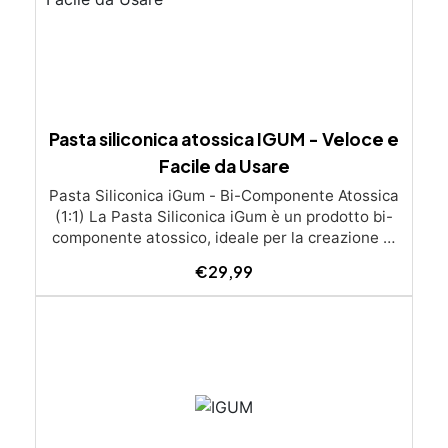
Pasta siliconica atossica IGUM - Veloce e
Facile da Usare
Pasta Siliconica iGum - Bi-Componente Atossica
(1:1) La Pasta Siliconica iGum è un prodotto bi-
componente atossico, ideale per la creazione di
stampi precisi e dettagliati. Morbida e
€
29,99
modellabile, è compatibile con una vasta gamma
di materiali, come resina, gesso, cera, metallo a
basso punto di fusione, sapone e cemento. Con
iGum, puoi riprodurre ornamenti, figurine e
qualsiasi altro oggetto con la massima
semplicità, senza bisogno di strumenti di
precisione o bilance. Caratteristiche Principali
Completamente atossica: Sicura da usare, senza
necessità di guanti o mascherina. Facile da