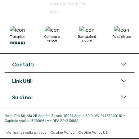
colate perfette fino
5 cm
Trustpilot
Consegna
Transazioni
Reso sicuro
veloce
sicure
Contatti
Link Utili
Su di noi
Resin Pro Srl, Via 25 Aprile – Z.I.snc, 19021 Arcola SP P.IVA: 01473200119 •
Capitale sociale 50000€ i.v • REA SP-210889
|
|
Informativa sulla privacy
Cookie Policy
Cookie Policy UE