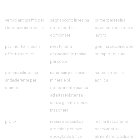
vernici antigraffio per
segnaposto in resina
primer per resina
decorazioni in resina
con superfici
pavimenti per zone di
combinate
lavoro
pavimento in resina
rivestimenti
gomma siliconica per
effetto parquet
economici in resina
stampi su misura
per scale
gomma siliconica
naturesin plus resina
naturesin resina
antiaderente per
minerale bi
acrilica
stampi
componente bianca
ad alta resistenza
senza guanti e senza
maschera
prolux
resina epossidica
resina trasparente
atossica per tavoli
per contatto
epoxytable 5 five
alimentare foodsafe