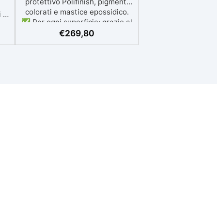
protettivo Polifinish, pigmenti
colorati e mastice epossidico.
i e
✅ Per ogni superficie: grazie al
ne
primer universale è applicabile
€
269,80
e
sia su calcestruzzo, piastrelle e
li
superfici irregolari o
,
danneggiate. ✅ Facile da
nti
applicare: Video Guida completa
ata
inclusa, 3 semplici passaggi,
dalla preparazione della
NCS
superficie alla finitura
a
protettiva antigraffio. ✅
✅
Risultati professionali: Sistema
autolivellante, resistente ai
raggi UV, duraturo e con finitura
a
lucida o satinata. ✅
a
Personalizzabile: Disponibile in
 ✅
kit per metrature da 2m² a
100m², con una vasta gamma di
pigmenti selezionabili.
ndo
r