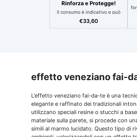
Rinforza e Protegge!
for
Il consumo è indicativo e può
variare in base al grado di
€
33,60
assorbimento della
superficie.Più la superficie è
assorbente, maggiore sarà la
St
quantità di prodotto
necessaria.Per un risultato
ri
ottimale, consigliamo di
n
acquistare una quantità
ch
sufficiente per l’applicazione di
co
effetto veneziano fai-d
almeno due mani. ✅ Resina
metacrilica monocomponente
su
per consolidare e proteggere
L’effetto veneziano fai-da-te è una tecni
pavimenti in cemento e
calcestruzzo ✅ Penetrazione
elegante e raffinato dei tradizionali into
profonda grazie alla bassa
utilizzano speciali resine o stucchi a bas
viscosità, aumentando
materiale sulla parete, si procede con un
resistenza meccanica e chimica
✅ Finitura lucida che ravviva il
simili al marmo lucidato. Questo tipo di r
colore, protegge dall'umidità,
ambienti, valorizzandoli con un effetto 