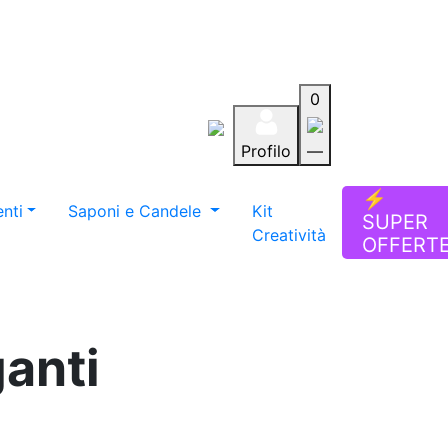
0
Profilo
—
Aiuto
Preferiti
Blog
⚡
nti
Saponi e Candele
Kit
SUPER
Creatività
OFFERT
ganti