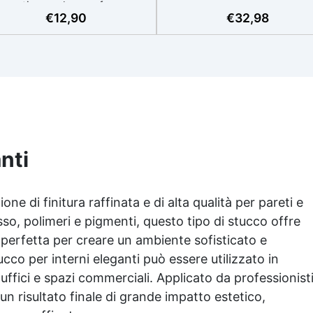
mantiene volume e forma,
perfetta per pavimenti da
€
12,90
€
32,98
rfetto anche per applicazioni
moderato a intenso calpesti
’esterno. ✅ Coloranti, Spatola
Sicura in casa: certificata EN
e guanti per applicare in
3 (giocattoli), DIN 53160 (su
maggio: riproduci qualsiasi
e saliva) e classe emissioni 
onalità del legno, con il kit di
Facile da usare: pronta all’u
applicazione omaggio. ✅
applicabile a rullo o pennell
Compatibile con vernici e
resa 8–10 m²/L, attrezzi lavab
finiture: non lascia aloni né
in acqua. Rapida e a base ac
difetti visivi. ✅ Facile da
sovraverniciabile e carteggia
arteggiare e rifinire: risultati
nti
in ~4 h, calpestabile dopo 8
ofessionali in pochi passaggi.
Versatile e completa: parqu
mobili, porte e rivestiment
interni; 3 finiture (opaca,
one di finitura raffinata e di alta qualità per pareti e
satinata, lucida) in formati 0,
sso, polimeri e pigmenti, questo tipo di stucco offre
e 2,5 L, anche in kit con rull
, perfetta per creare un ambiente sofisticato e
pennello inclusi.
ucco per interni eleganti può essere utilizzato in
uffici e spazi commerciali. Applicato da professionist
un risultato finale di grande impatto estetico,