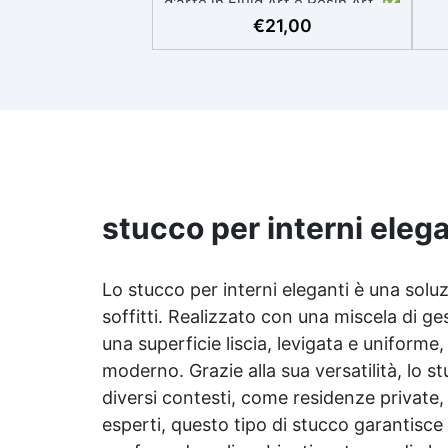
d'arte in Fluid Art e Resin Art. ✅
Versatilità d'Uso: Perfetta per
€
21,00
pe
realizzare tavoli, pannelli
all
decorativi e altre creazioni
artistiche in resina. ✅
O
Dimensioni Disponibili:
t
Disponibile in Ø 40 cm e Ø 60
cm, con uno spessore ottimale
per sostenere il peso della
resina. ✅ Superficie Levigata:
Già pronta per essere lavorata,
c
stucco per interni elega
permettendo una lavorazione
pr
semplice e veloce. ✅
Resistente: Supporta senza
Lo stucco per interni eleganti è una soluzi
problemi il peso della resina,
soffitti. Realizzato con una miscela di ge
assicurando stabilità e durabilità
per le tue creazioni artistiche.
una superficie liscia, levigata e uniforme
moderno. Grazie alla sua versatilità, lo st
diversi contesti, come residenze private, 
esperti, questo tipo di stucco garantisce 