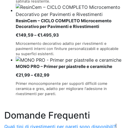
satinata resistente.
da
€27,99
a
ResinCem – CICLO COMPLETO Microcemento
€115,99
Decorativo per Pavimenti e Rivestimenti
Fascia
€
149,59
–
€
1.495,93
di
Microcemento decorativo adatto per rivestimenti e
prezzo:
pavimenti interni con finiture personalizzabili e applicabile
su superfici esistenti.
da
€149,59
MONO PRO – Primer per piastrelle e ceramiche
a
Fascia
€
21,99
–
€
82,99
€1.495,93
di
Primer monocomponente per supporti difficili come
prezzo:
ceramica e gres, adatto per migliorare l'adesione in
rivestimenti per pareti.
da
€21,99
a
Domande Frequenti
€82,99
Quali tipi di rivestimenti per pareti sono disponibili?