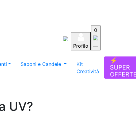
0
Profilo
—
Aiuto
Preferiti
Blog
⚡
nti
Saponi e Candele
Kit
SUPER
Creatività
OFFERT
na UV?