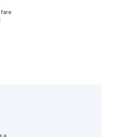
e
 fare
E
a a