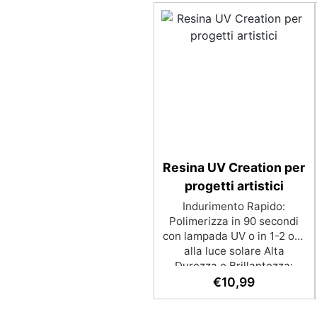
Resina UV Creation per
progetti artistici
Indurimento Rapido:
Polimerizza in 90 secondi
con lampada UV o in 1-2 ore
alla luce solare Alta
Durezza e Brillantezza:
Superficie lucida,
€
10,99
trasparente e resistente
Facilità di Utilizzo: Nessun