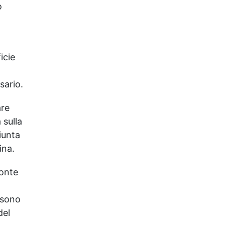
o
icie
sario.
are
 sulla
giunta
ina.
fonte
ssono
del