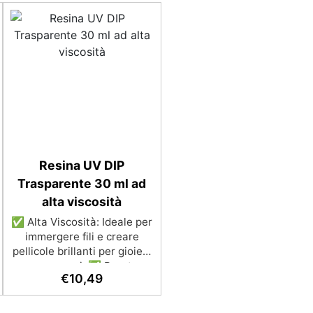
Resina UV DIP
Trasparente 30 ml ad
alta viscosità
✅ Alta Viscosità: Ideale per
immergere fili e creare
pellicole brillanti per gioielli
e accessori. ✅ Pronta
€
10,49
all'Uso: Non richiede
miscelazione, pronta per
essere applicata