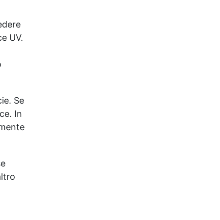
iedere
ce UV.
o
ie. Se
ce. In
amente
se
ltro