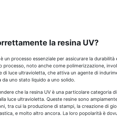
Stampi Rettangolari in
polimerizzare senza
Silicone: Facilita la
interruzioni. ✅ Durata
creazione di forme precise e
Prolungata: Con 50.000 ore
professionali. ✅ Torcia UV
di durata, ideale per uso
21W (EPIC KIT) o Torcia UV
professionale e fai-da-te.
21 LED (EPIC KIT XL):
✅ Sensori Automatici e
Asciugatura rapida e
Timer Preimpostati: Si
uniforme della resina. ✅ 2
orrettamente la resina UV?
accende e si spegne
Pigmenti Neon da 10 gr:
automaticamente per una
Aggiungi un tocco
maggiore comodità. ✅
scintillante e colorato alle
Compatibilità Universale:
è un processo essenziale per assicurare la durabilità 
tue creazioni.
Funziona con gel e resine
esto processo, noto anche come polimerizzazione, invo
compatibili con LED e UV,
e di luce ultravioletta, che attiva un agente di induri
perfetta anche per la Nail
ma da uno stato liquido a uno solido.
Art.
ndere che la resina UV è una particolare categoria di
lla luce ultravioletta. Queste resine sono ampiament
ni, tra cui la produzione di stampi, la creazione di gioie
lastica, e molto altro ancora. La loro popolarità è dovu