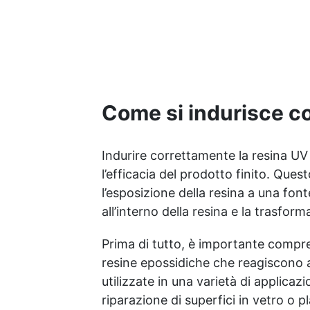
catalizzatore richiesto,
applicala e indurisce subito
Versatilità: Ideale per
gioielli, accessori e
decorazioni personalizzate
Nuova Formula: Non lascia
superfici appiccicose,
Come si indurisce c
risultato pulito e sicuro
Indurire correttamente la resina UV 
l’efficacia del prodotto finito. Qu
l’esposizione della resina a una font
all’interno della resina e la trasfor
Prima di tutto, è importante compre
resine epossidiche che reagiscono a
utilizzate in una varietà di applicazio
riparazione di superfici in vetro o p