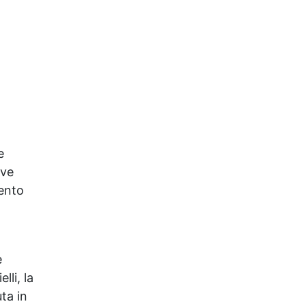
direttamente. ✅ Tempo di
Catalisi Rapido: Si indurisce
in soli 1-2 minuti sotto
lampada UV. ✅ Versatilità:
Perfetta per gioielli,
accessori per capelli,
pendenti, braccialetti, anelli
e altro. ✅ Facile
Applicazione: Immergi o
utilizza un pennello per una
e
copertura uniforme e sicura.
lve
mento
e
lli, la
ta in