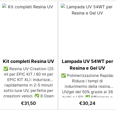
Kit completi Resina UV
Lampada UV 54WT per
Resina e Gel UV
✅ Resina UV-Creation (25
ml per EPIC KIT / 60 ml per
✅ Polimerizzazione Rapida:
EPIC KIT XL): Indurisce
Riduce i tempi di
rapidamente in 2-5 minuti
indurimento della resina
sotto luce UV, perfetta per
UV/gel del 50% grazie ai 36
creazioni veloci. ✅ 8 Open
bulbi a LED. ✅ Efficienza e
Bezel a Sorpresa: Per
Risparmio di Tempo: Evita
€
31,50
€
30,24
creare gioielli personalizzati
l’uso di una torcia UV,
con stile e originalità. ✅ 2
consentendo di