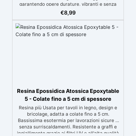
garantendo opere durature, vibranti e senza
ingiallimenti nel tempo Bassa viscosità e
€
8,99
formula anti-bolle per risultati impeccabili,
perfetti per colate di stampi e inglobamenti
Certificata Atossica post catalisi per contatto
con la pelle, BPA free e VoC Free
Resina Epossidica Atossica Epoxytable
5 - Colate fino a 5 cm di spessore
Resina più Usata per tavoli in legno, design e
bricolage, adatta a colate fino a 5 cm.
Bassissima esotermia per lavorazioni sicure e
senza surriscaldamenti. Resistente a graffi e
ingiallimento grazie ai filtri UV e all'alta qualità