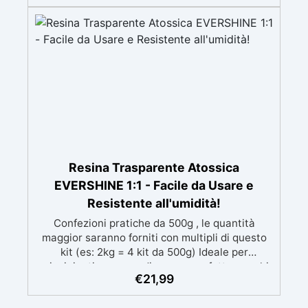
mantenendo i design precisi e puliti. Indurisce
in 12-24h garantendo una superficie lucida e
brillante
Resina Trasparente Atossica
EVERSHINE 1:1 - Facile da Usare e
Resistente all'umidità!
Confezioni pratiche da 500g , le quantità
maggior saranno forniti con multipli di questo
kit (es: 2kg = 4 kit da 500g) Ideale per
principianti: a prova di errore, perfetta per chi
€
21,99
inizia. Sempre lucida: garantisce una finitura
brillante e uniforme in ogni condizione.