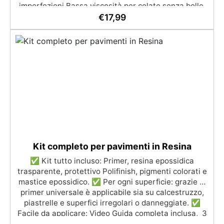
imperfezioni Bassa viscosità per colate senza bolle,
compatibile con legno, silicone, vetro, metallo e altri
€
17,99
materiali. Certificata post-catalisi atossica e sicura
per il contatto con la pelle, Bpa Free e senza Solventi
(Voc Free) Superficie lucida, autolivellante e con filtri
UV anti-ingiallimento per una finitura durevole e
brillante.
Kit completo per pavimenti in Resina
✅ Kit tutto incluso: Primer, resina epossidica
trasparente, protettivo Polifinish, pigmenti colorati e
mastice epossidico. ✅ Per ogni superficie: grazie al
primer universale è applicabile sia su calcestruzzo,
piastrelle e superfici irregolari o danneggiate. ✅
Facile da applicare: Video Guida completa inclusa, 3
semplici passaggi, dalla preparazione della superficie