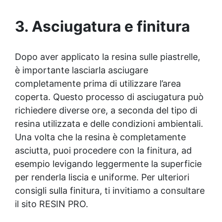
manutenzione: Monocomponente, si applica
facilmente e garantisce una pulizia semplice e
3. Asciugatura e finitura
duratura. ✅ Certificato per sicurezza: Conforme alle
normative HACCP e marcatura CE secondo EN 1504-
2, ideale anche per ambienti con alimenti.
Dopo aver applicato la resina sulle piastrelle,
è importante lasciarla asciugare
completamente prima di utilizzare l’area
coperta. Questo processo di asciugatura può
richiedere diverse ore, a seconda del tipo di
resina utilizzata e delle condizioni ambientali.
Una volta che la resina è completamente
asciutta, puoi procedere con la finitura, ad
esempio levigando leggermente la superficie
per renderla liscia e uniforme. Per ulteriori
consigli sulla finitura, ti invitiamo a consultare
il sito RESIN PRO.