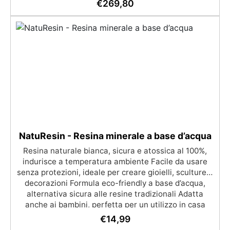
€
269,80
alla finitura protettiva antigraffio. ✅ Risultati
professionali: Sistema autolivellante, resistente ai
raggi UV, duraturo e con finitura lucida o satinata. ✅
Personalizzabile: Disponibile in kit per metrature da
2m² a 100m², con una vasta gamma di pigmenti
selezionabili.
NatuResin - Resina minerale a base d’acqua
Resina naturale bianca, sicura e atossica al 100%,
indurisce a temperatura ambiente Facile da usare
senza protezioni, ideale per creare gioielli, sculture e
decorazioni Formula eco-friendly a base d’acqua,
alternativa sicura alle resine tradizionali Adatta
anche ai bambini, perfetta per un utilizzo in casa
senza rischi Multiuso e versatile, pronta in soli 30
€
14,99
minuti per creazioni rapide e personalizzabili.