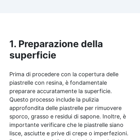
Facilissima da usare: rapporto di miscelazione
intuitivo basta mescolare i 2 componenti in
parti uguali Versatile e creativa: adatta per
colate, rivestimenti e colorabile a piacere.
Resistente : lucentezza duratura e alta
resistenza a graffi e umidità.
1. Preparazione della
superficie
Prima di procedere con la copertura delle
piastrelle con resina, è fondamentale
preparare accuratamente la superficie.
Questo processo include la pulizia
approfondita delle piastrelle per rimuovere
sporco, grasso e residui di sapone. Inoltre, è
importante verificare che le piastrelle siano
lisce, asciutte e prive di crepe o imperfezioni.