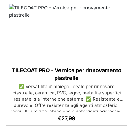
TILECOAT PRO - Vernice per rinnovamento
piastrelle
✅ Versatilità d’impiego: Ideale per rinnovare
piastrelle, ceramica, PVC, legno, metalli e superfici
resinate, sia interne che esterne. ✅ Resistente e
durevole: Offre resistenza agli agenti atmosferici,
raggi UV, umidità, abrasione e detergenti aggressivi.
✅ Finitura satinata ed estetica elegante: Disponibile
€
27,99
in colori RAL e NCS su richiesta, con una finitura
traspirante e resistente. ✅ Facile applicazione e