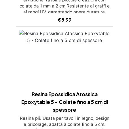
colate da 1 mm a 2 cm Resistente ai graffi e
ai raggi UV, garantendo opere durature,
vibranti e senza ingiallimenti nel tempo
€
8,99
Bassa viscosità e formula anti-bolle per
risultati impeccabili, perfetti per colate di
stampi e inglobamenti Certificata Atossica
post catalisi per contatto con la pelle, BPA
free e VoC Free
Resina Epossidica Atossica
Epoxytable 5 - Colate fino a 5 cm di
spessore
Resina più Usata per tavoli in legno, design
e bricolage, adatta a colate fino a 5 cm.