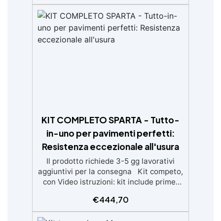
irregolari o danneggiate. ✅ Facile da
applicare: Video Guida completa inclusa,
3 semplici passaggi, dalla preparazione
della superficie alla finitura protettiva
antigraffio. ✅ Risultati professionali:
Sistema autolivellante, resistente ai
raggi UV, duraturo e con finitura lucida o
satinata. ✅ Personalizzabile:
Disponibile in kit per metrature da 2m² a
100m², con una vasta gamma di pigmenti
selezionabili.
KIT COMPLETO SPARTA - Tutto-
in-uno per pavimenti perfetti:
Resistenza eccezionale all'usura
Il prodotto richiede 3-5 gg lavorativi
aggiuntivi per la consegna Kit competo,
con Video istruzioni: kit include primer
universale (per piasterelle, cemento,
€
444,70
microcemento) resina rivestimento
antigraffio, pronto all'uso! Massima