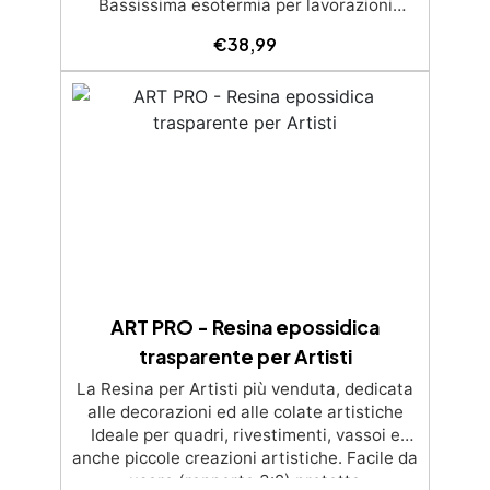
Bassissima esotermia per lavorazioni
sicure e senza surriscaldamenti. Resistente
€
38,99
a graffi e ingiallimento grazie ai filtri UV e
all'alta qualità meccanica. Bassa viscosità
per eliminare bolle d'aria e ottenere finiture
lisce. Sicura, atossica, BPA/VOC free e
certificata per il contatto prolungato con la
pelle.
ART PRO - Resina epossidica
trasparente per Artisti
La Resina per Artisti più venduta, dedicata
alle decorazioni ed alle colate artistiche
Ideale per quadri, rivestimenti, vassoi e
anche piccole creazioni artistiche. Facile da
usare (rapporto 3:2) protetta