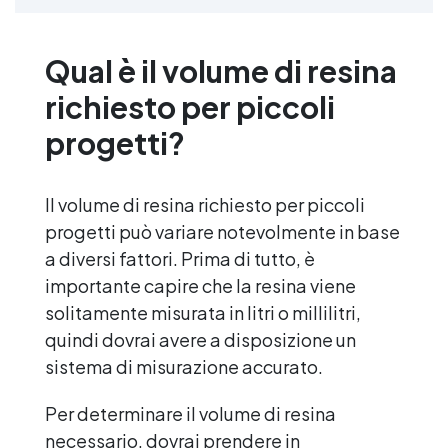
Sparta Top: Consumo consigliato: 0,2
kg/m². Si prega di rispettare questa
indicazione, poiché la quantità del
Qual è il volume di resina
prodotto è calcolata in base a questo
richiesto per piccoli
consumo. ​
progetti?
Il volume di resina richiesto per piccoli
progetti può variare notevolmente in base
a diversi fattori. Prima di tutto, è
importante capire che la resina viene
solitamente misurata in litri o millilitri,
quindi dovrai avere a disposizione un
sistema di misurazione accurato.
Per determinare il volume di resina
necessario, dovrai prendere in