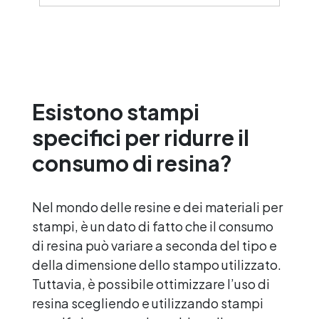
una finitura brillante e uniforme in ogni
condizione. Facilissima da usare: rapporto
di miscelazione intuitivo basta mescolare i
2 componenti in parti uguali Versatile e
creativa: adatta per colate, rivestimenti e
colorabile a piacere. Resistente :
lucentezza duratura e alta resistenza a
Esistono stampi
graffi e umidità.
specifici per ridurre il
consumo di resina?
Nel mondo delle resine e dei materiali per
stampi, è un dato di fatto che il consumo
di resina può variare a seconda del tipo e
della dimensione dello stampo utilizzato.
Tuttavia, è possibile ottimizzare l’uso di
resina scegliendo e utilizzando stampi