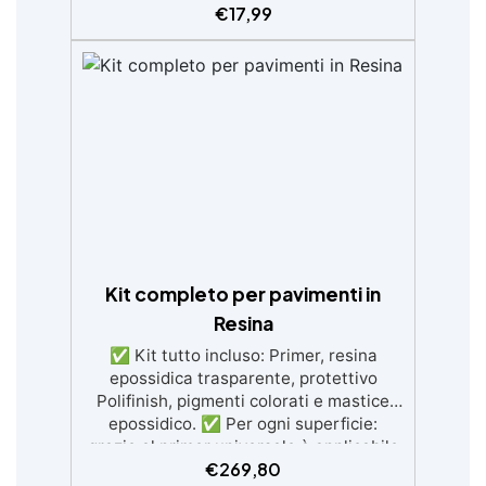
€
17,99
senza imperfezioni Bassa viscosità per
colate senza bolle, compatibile con
legno, silicone, vetro, metallo e altri
materiali. Certificata post-catalisi
atossica e sicura per il contatto con la
pelle, Bpa Free e senza Solventi (Voc
Free) Superficie lucida, autolivellante e
con filtri UV anti-ingiallimento per una
finitura durevole e brillante.
Kit completo per pavimenti in
Resina
✅ Kit tutto incluso: Primer, resina
epossidica trasparente, protettivo
Polifinish, pigmenti colorati e mastice
epossidico. ✅ Per ogni superficie:
grazie al primer universale è applicabile
€
269,80
sia su calcestruzzo, piastrelle e superfici