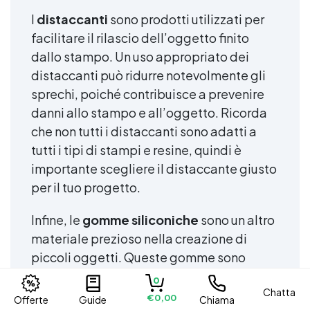
I
distaccanti
sono prodotti utilizzati per
facilitare il rilascio dell’oggetto finito
dallo stampo. Un uso appropriato dei
distaccanti può ridurre notevolmente gli
sprechi, poiché contribuisce a prevenire
danni allo stampo e all’oggetto. Ricorda
che non tutti i distaccanti sono adatti a
tutti i tipi di stampi e resine, quindi è
importante scegliere il distaccante giusto
per il tuo progetto.
Infine, le
gomme siliconiche
sono un altro
materiale prezioso nella creazione di
piccoli oggetti. Queste gomme sono
utilizzate per creare stampi flessibili e
0
Chatta
resistenti. Per evitare sprechi, è
€0,00
Offerte
Guide
Chiama