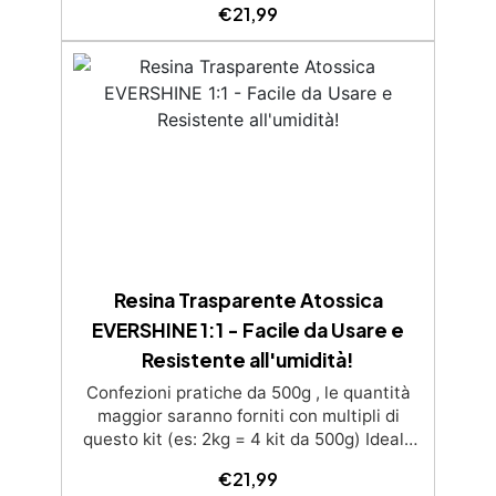
€
21,99
dall’ingiallimento grazie agli speciali filtri
UV Formula densa : non cola via,
mantenendo i design precisi e puliti.
Indurisce in 12-24h garantendo una
superficie lucida e brillante
Resina Trasparente Atossica
EVERSHINE 1:1 - Facile da Usare e
Resistente all'umidità!
Confezioni pratiche da 500g , le quantità
maggior saranno forniti con multipli di
questo kit (es: 2kg = 4 kit da 500g) Ideale
per principianti: a prova di errore, perfetta
€
21,99
per chi inizia. Sempre lucida: garantisce