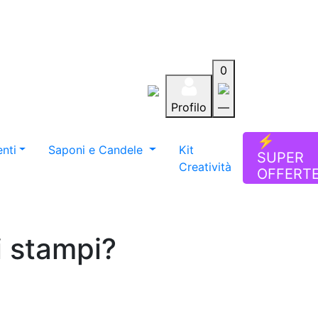
0
Profilo
—
Aiuto
Preferiti
Blog
⚡
nti
Saponi e Candele
Kit
SUPER
Creatività
OFFERT
i stampi?