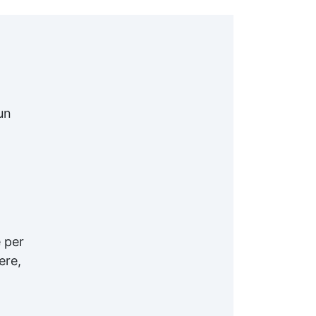
un
 per
ere,