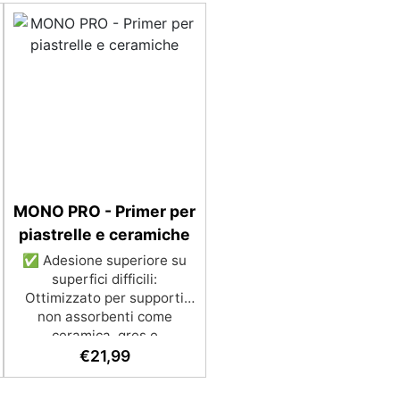
MONO PRO - Primer per
piastrelle e ceramiche
✅ Adesione superiore su
superfici difficili:
Ottimizzato per supporti
non assorbenti come
ceramica, gres e
rivestimenti vetrosi. ✅
€
21,99
Polivalente e versatile:
Funziona come primer,