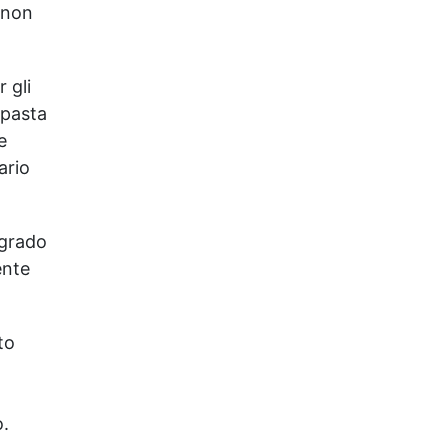
e non
 gli
 pasta
e
ario
 grado
ente
to
o.