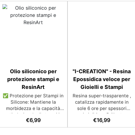
Olio siliconico per
"I-CREATION" - Resina
protezione stampi e
Epossidica veloce per
ResinArt
Gioielli e Stampi
✅ Protezione per Stampi in
Resina super-trasparente ,
Silicone: Mantiene la
catalizza rapidamente in
morbidezza e la capacità
sole 6 ore per spessori
antiadesiva degli stampi in
massimi di 1 cm Brillantezza
€
6,99
€
16,99
silicone, prevenendo l'usura
e trasparenza durature, con
e prolungando la loro durata
protezione anti-UV contro
nel tempo. ✅ Facilità d'Uso:
l’ingiallimento Sicura,