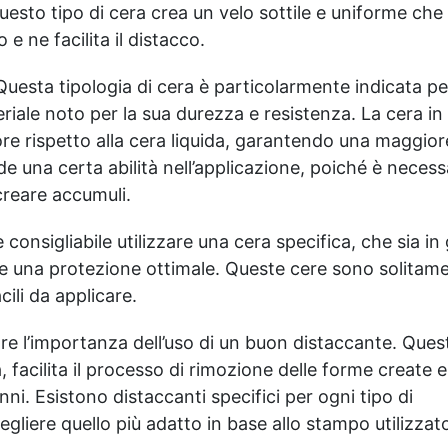
anche per amplificare le tue
 Questo tipo di cera crea un velo sottile e uniforme ch
possibilità creative nelle
 e ne facilita il distacco.
arti visive e nella creazione
di resina.
Questa tipologia di cera è particolarmente indicata per
riale noto per la sua durezza e resistenza. La cera in
iore rispetto alla cera liquida, garantendo una maggior
de una certa abilità nell’applicazione, poiché è necess
reare accumuli.
 consigliabile utilizzare una cera specifica, che sia in
rire una protezione ottimale. Queste cere sono solitam
cili da applicare.
are l’importanza dell’uso di un buon distaccante. Ques
 facilita il processo di rimozione delle forme create e
i. Esistono distaccanti specifici per ogni tipo di
gliere quello più adatto in base allo stampo utilizzat