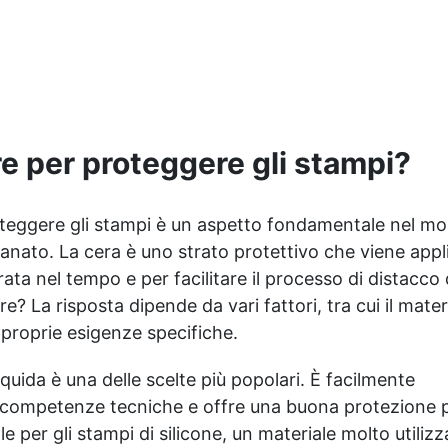
Basta applicare l'olio con un
certificata BPA Free, senza
batuffolo di cotone per
solventi e inodore, prodotta
rinnovare e proteggere la
al 100% in Italia Facile da
superficie dello stampo,
usare (rapporto 2:1) e
mantenendo la sua
lavorare, con bassa
efficienza. ✅ Effetti
viscosità per ridurre le bolle
Speciali nella Resina:
Ideale per gioielli, piccole
re per proteggere gli stampi?
Aggiungi poche gocce alla
colate, decorazioni e
resina per ottenere effetti
prototipazione rapida.
sorprendenti e dinamici,
roteggere gli stampi è un aspetto fondamentale nel m
come celle e sfumature,
durante la colata. ✅ Fluid
igianato. La cera è uno strato protettivo che viene appl
Painting: Utilizza l'olio con
rata nel tempo e per facilitare il processo di distacco 
coloranti acrilici nelle
? La risposta dipende da vari fattori, tra cui il mater
tecniche di pouring per
e proprie esigenze specifiche.
ottenere l'effetto bagnato e
dare una dimensione extra
alle tue opere d'arte. ✅
liquida è una delle scelte più popolari. È facilmente
Versatilità e Creatività:
ri competenze tecniche e offre una buona protezione p
Ideale non solo per la
ale per gli stampi di silicone, un materiale molto utiliz
protezione degli stampi, ma