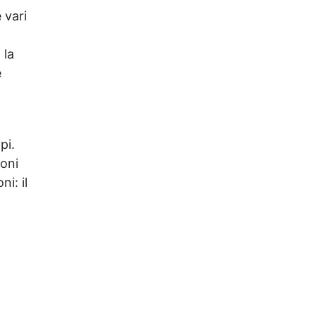
 vari
 la
e
pi.
ioni
i: il