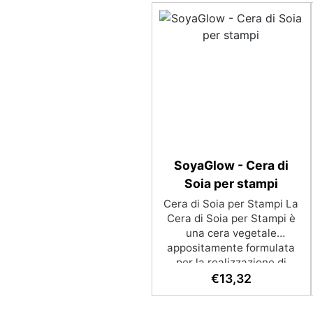
SoyaGlow - Cera di
Soia per stampi
Cera di Soia per Stampi La
Cera di Soia per Stampi è
una cera vegetale
appositamente formulata
per la realizzazione di
candele in stampo. La sua
€
13,32
consistenza compatta
consente una facile