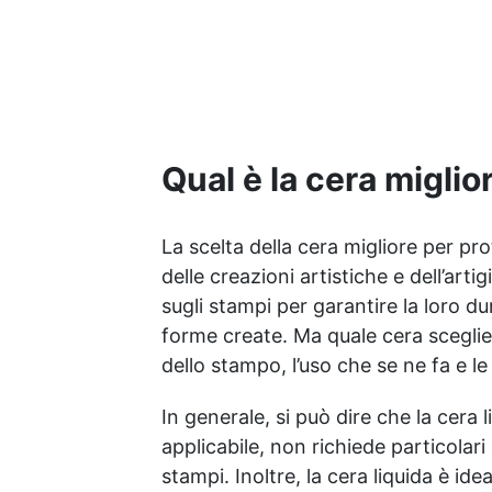
estrazione dallo stampo e
un’eccellente definizione dei
dettagli, garantendo finiture
lisce e professionali. Di
origine naturale, è ideale
per creare candele pulite,
con una buona diffusione
Qual è la cera miglio
della fragranza e un aspetto
solido ed elegante. Perfetta
sia per principianti che per
artigiani. Caratteristiche del
La scelta della cera migliore per p
prodotto Ingredienti:Cera di
delle creazioni artistiche e dell’art
soia 100% vegetale Punto di
sugli stampi per garantire la loro du
fusione:54 – 58 ºC
forme create. Ma quale cera scegliere
Origine:Vegetale (soia)
Applicazione:Produzione di
dello stampo, l’uso che se ne fa e l
candele in stampi (pilastri,
figure, forme decorative)
In generale, si può dire che la cera 
Aspetto:Solido in scaglie di
applicabile, non richiede particola
colore bianco crema
stampi. Inoltre, la cera liquida è ide