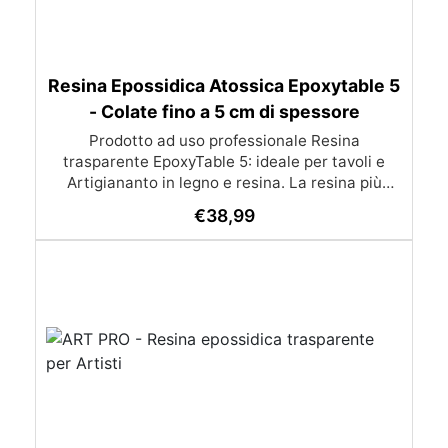
Resina Epossidica Atossica Epoxytable 5
- Colate fino a 5 cm di spessore
Prodotto ad uso professionale Resina
trasparente EpoxyTable 5: ideale per tavoli e
Artigiananto in legno e resina. La resina più
venduta , resistente ai graffi e ingiallimento,
€
38,99
perfetta per colate di alto spessore fino a 5 cm.
Applicazioni Principali: Realizzazione di tavoli in
legno e resina con colate di alto spessore.
Progetti artistici e di design che prevedano una
colata in spessore Inglobamenti di oggetti (fiori,
monete, pietre, ecc) Colate riempitive in
spessore dentro stampi e cassaforme
Caratteristiche principali: ✅ Bassissima
esotermia per colate fino a 5 cm (è possibile fare
più colate a distanza di 12-24h) ✅ Filtri UV per
prevenire l’ingiallimento e mantenere la