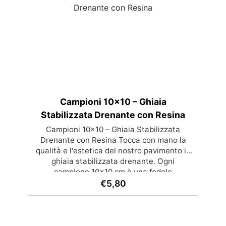
mescolate con leganti in resina per ghiaino
vialetti decorativi, aiuole, bordure
stabilizzato ✅ Economiche e resistenti,
ornamentali, ✅ Clicca qui sotto nella
garantiscono durata e un sistema di
descrizione il prodotto che hai scelto per
drenaggio efficiente. ✅ Sacchi da 25kg,
scoprire tutti i dettagli
consigliate per coprire circa 1 m2
Campioni 10x10 – Ghiaia
Stabilizzata Drenante con Resina
Campioni 10x10 – Ghiaia Stabilizzata
Drenante con Resina Tocca con mano la
qualità e l'estetica del nostro pavimento in
ghiaia stabilizzata drenante. Ogni
campione 10x10 cm è una fedele
rappresentazione del materiale finito,
€
5,80
composto da ghiaia naturale e resina
trasparente ad alte prestazioni.Ideale per
vedere da vicino l’effetto estetico, sentire la
texture al tatto e testare la compattezza e