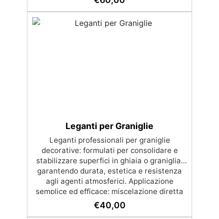
dettagliate per risultati impeccabili, senza
bisogno di esperienza, con assistenza
video/telefonica gratuita ✅ Economico e
Veloce: rinnova le superfici con una spesa
minima, evitando costosi lavori di ripristino,
in appena 24h ✅ Versatile e
personalizzabile: adatto a cemento,
calcestruzzo, vecchie pavimentazioni e
terra battuta (previa consulenza). ✅
Resine resistenti nel tempo: le resine ad
alta tecnologia garantiscono resistenza
all'usura e stabilità del colore negli anni
Leganti per Graniglie
Leganti professionali per graniglie
decorative: formulati per consolidare e
stabilizzare superfici in ghiaia o graniglia,
garantendo durata, estetica e resistenza
agli agenti atmosferici. Applicazione
semplice ed efficace: miscelazione diretta
con le graniglie asciutte e posa facilitata
€
40,00
anche su superfici preesistenti, ideale per