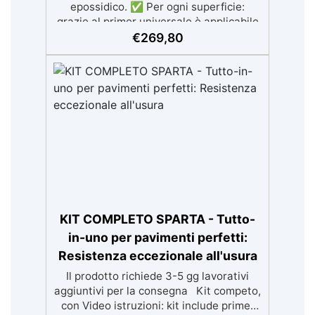
epossidico. ✅ Per ogni superficie:
Prestazione (DoP) ✅ Facile da Usare,
grazie al primer universale è applicabile
miscela i 2 componenti (2 : 1)
sia su calcestruzzo, piastrelle e superfici
€
269,80
comodamente predosati
irregolari o danneggiate. ✅ Facile da
applicare: Video Guida completa inclusa,
3 semplici passaggi, dalla preparazione
della superficie alla finitura protettiva
antigraffio. ✅ Risultati professionali:
Sistema autolivellante, resistente ai
raggi UV, duraturo e con finitura lucida o
satinata. ✅ Personalizzabile:
Disponibile in kit per metrature da 2m² a
100m², con una vasta gamma di pigmenti
selezionabili.
KIT COMPLETO SPARTA - Tutto-
in-uno per pavimenti perfetti:
Resistenza eccezionale all'usura
Il prodotto richiede 3-5 gg lavorativi
aggiuntivi per la consegna Kit competo,
con Video istruzioni: kit include primer