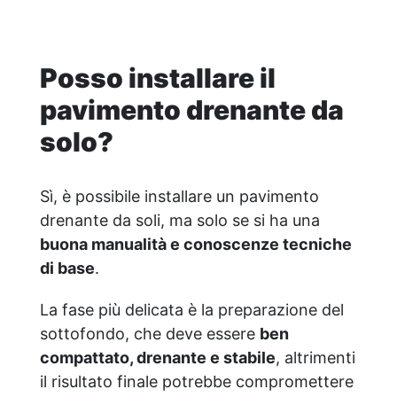
la porosità del materiale. Perfetto per chi
desidera valutare la resa visiva e
funzionale prima di procedere con la posa
Posso installare il
su ampie superfici. Il campione ha spessore
1 cm ma puo essere posato fino a 10 cm di
pavimento drenante da
spessore
solo?
Sì, è possibile installare un pavimento
drenante da soli, ma solo se si ha una
buona manualità e conoscenze tecniche
di base
.
La fase più delicata è la preparazione del
sottofondo, che deve essere
ben
compattato, drenante e stabile
, altrimenti
il risultato finale potrebbe compromettere