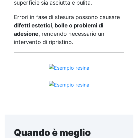
totale). Il consumo consigliato di 0,15–0,2
superficie sia asciutta e pulita.
kg/m² si basa su una copertura parziale.
Per una copertura totale, è necessario
Errori in fase di stesura possono causare
raddoppiare la quantità consigliata.
difetti estetici, bolle o problemi di
Sparta Top: Consumo consigliato: 0,2
kg/m². Si prega di rispettare questa
adesione
, rendendo necessario un
indicazione, poiché la quantità del
intervento di ripristino.
prodotto è calcolata in base a questo
consumo. ​
Quando è meglio