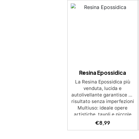
Resina Epossidica
La Resina Epossidica più
venduta, lucida e
autolivellante garantisce un
risultato senza imperfezioni
Multiuso: ideale opere
artistiche, tavoli e piccole
creazioni con colate da 1
€
8,99
mm a 2 cm Resistente ai
graffi e ai raggi UV,