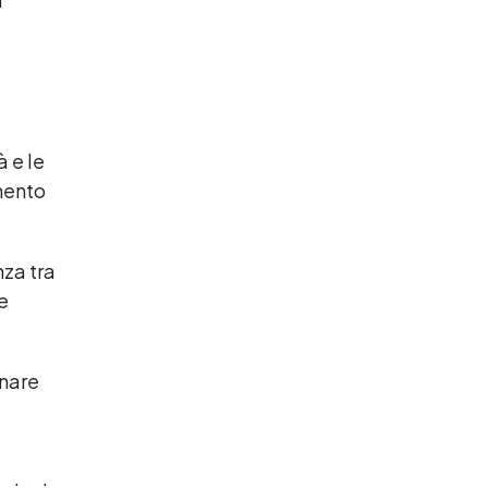
 e le
amento
nza tra
 e
inare