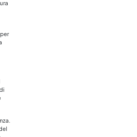
cura
 per
a
l
di
è
enza.
del
a