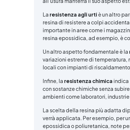
all’usura manterrà il suo aspetto es
La
resistenza agli urti
è un altro pa
resina di resistere a colpi accident
importante in aree come i magazzini
resina epossidica, ad esempio, è con
Un altro aspetto fondamentale è la
variazioni estreme di temperatura, 
locali con impianti di riscaldament
Infine, la
resistenza chimica
indica 
con sostanze chimiche senza subire 
ambienti come laboratori, industrie
La scelta della resina più adatta di
verrà applicata. Per esempio, per u
epossidica o poliuretanica, note per