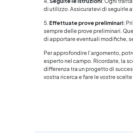
4.
Seguite le istruzioni
: Ogni tratt
di utilizzo. Assicuratevi di seguirle 
5.
Effettuate prove preliminari
: P
sempre delle prove preliminari. Ques
di apportare eventuali modifiche, s
Per approfondire l’argomento, potres
esperto nel campo. Ricordate, la sce
differenza tra un progetto di success
vostra ricerca e fare le vostre scelte