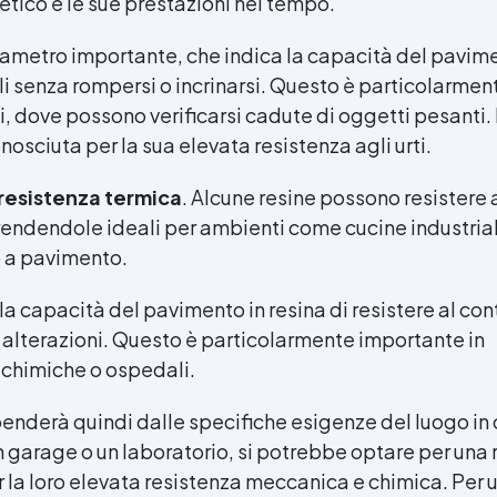
tetico e le sue prestazioni nel tempo.
rametro importante, che indica la capacità del pavime
ali senza rompersi o incrinarsi. Questo è particolarmen
, dove possono verificarsi cadute di oggetti pesanti.
osciuta per la sua elevata resistenza agli urti.
resistenza termica
. Alcune resine possono resistere 
rendendole ideali per ambienti come cucine industrial
o a pavimento.
la capacità del pavimento in resina di resistere al con
alterazioni. Questo è particolarmente importante in
 chimiche o ospedali.
penderà quindi dalle specifiche esigenze del luogo in 
n garage o un laboratorio, si potrebbe optare per una 
 la loro elevata resistenza meccanica e chimica. Per 