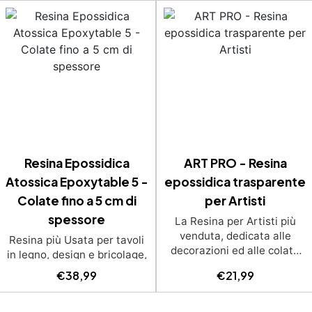
Resina Epossidica
ART PRO - Resina
Atossica Epoxytable 5 -
epossidica trasparente
Colate fino a 5 cm di
per Artisti
spessore
La Resina per Artisti più
venduta, dedicata alle
Resina più Usata per tavoli
decorazioni ed alle colate
in legno, design e bricolage,
artistiche Ideale per quadri,
adatta a colate fino a 5 cm.
€
38,99
€
21,99
rivestimenti, vassoi e anche
Bassissima esotermia per
piccole creazioni artistiche.
lavorazioni sicure e senza
Facile da usare (rapporto