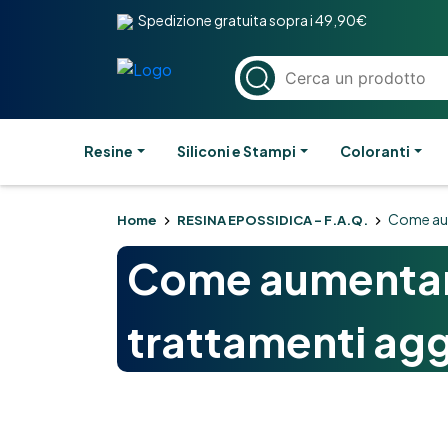
Spedizione gratuita sopra i 49,90€
Resine
Siliconi e Stampi
Coloranti
Come aume
Home
RESINA EPOSSIDICA – F.A.Q.
Come aumentare 
trattamenti agg