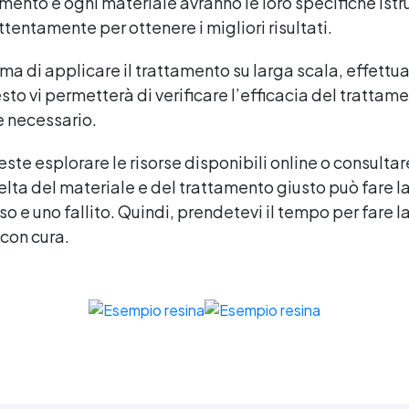
amento e ogni materiale avranno le loro specifiche istr
attentamente per ottenere i migliori risultati.
rima di applicare il trattamento su larga scala, effettu
to vi permetterà di verificare l’efficacia del trattam
e necessario.
te esplorare le risorse disponibili online o consultar
lta del materiale e del trattamento giusto può fare l
o e uno fallito. Quindi, prendetevi il tempo per fare l
 con cura.