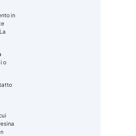
nto in
te
 La
a
i o
tatto
cui
resina
un