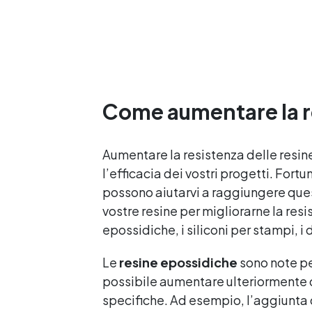
garantendo opere durature,
vibranti e senza
ingiallimenti nel tempo
Bassa viscosità e formula
anti-bolle per risultati
impeccabili, perfetti per
colate di stampi e
Come aumentare la re
inglobamenti Certificata
Atossica post catalisi per
contatto con la pelle, BPA
free e VoC Free
Aumentare la resistenza delle resin
l’efficacia dei vostri progetti. For
possono aiutarvi a raggiungere que
vostre resine per migliorarne la resi
epossidiche, i siliconi per stampi, i
Le
resine epossidiche
sono note per
possibile aumentare ulteriormente 
specifiche. Ad esempio, l’aggiunta d