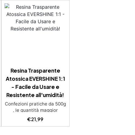
Resina Trasparente
Atossica EVERSHINE 1:1
- Facile da Usare e
Resistente all'umidità!
Confezioni pratiche da 500g
, le quantità maggior
saranno forniti con multipli
€
21,99
di questo kit (es: 2kg = 4 kit
da 500g) Ideale per