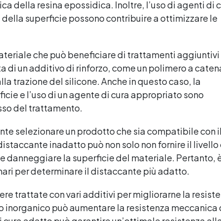
 della resina epossidica. Inoltre, l’uso di agenti di 
della superficie possono contribuire a ottimizzare le
ateriale che può beneficiare di trattamenti aggiuntivi
a di un additivo di rinforzo, come un polimero a caten
lla trazione del silicone. Anche in questo caso, la
cie e l’uso di un agente di cura appropriato sono
sso del trattamento.
ante selezionare un prodotto che sia compatibile con i
distaccante inadatto può non solo non fornire il livello 
 danneggiare la superficie del materiale. Pertanto, 
ari per determinare il distaccante più adatto.
e trattate con vari additivi per migliorarne la resist
zo inorganico può aumentare la resistenza meccanica 
 di cura adatto può garantire un’ottimale resistenza all