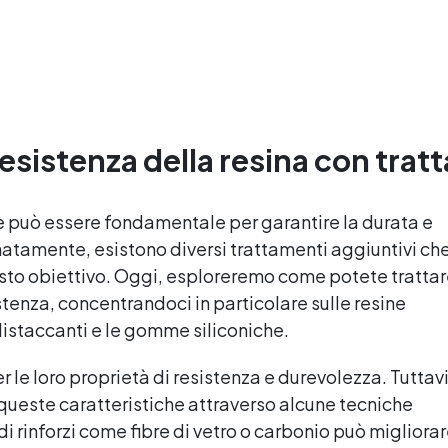
surriscaldamenti.
3:2) protetta
Resistente a graffi e
dall’ingiallimento grazie agli
ingiallimento grazie ai filtri
speciali filtri UV Formula
UV e all'alta qualità
densa : non cola via,
meccanica. Bassa viscosità
mantenendo i design precisi
per eliminare bolle d'aria e
e puliti. Indurisce in 12-24h
ottenere finiture lisce.
garantendo una superficie
Sicura, atossica, BPA/VOC
sistenza della resina con trat
lucida e brillante
free e certificata per il
contatto prolungato con la
pelle.
e può essere fondamentale per garantire la durata e
tunatamente, esistono diversi trattamenti aggiuntivi ch
sto obiettivo. Oggi, esploreremo come potete trattar
stenza, concentrandoci in particolare sulle resine
 distaccanti e le gomme siliconiche.
 le loro proprietà di resistenza e durevolezza. Tuttavi
queste caratteristiche attraverso alcune tecniche
i rinforzi come fibre di vetro o carbonio può migliora