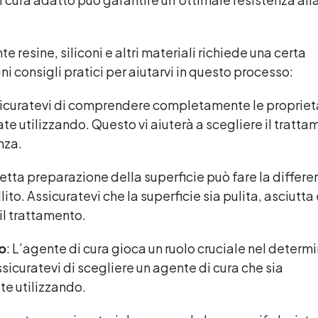
e resine, siliconi e altri materiali richiede una certa
 consigli pratici per aiutarvi in questo processo:
assicuratevi di comprendere completamente le proprietà
ate utilizzando. Questo vi aiuterà a scegliere il tratt
nza.
retta preparazione della superficie può fare la differe
ito. Assicuratevi che la superficie sia pulita, asciutta
il trattamento.
to
: L’agente di cura gioca un ruolo cruciale nel determ
ssicuratevi di scegliere un agente di cura che sia
te utilizzando.