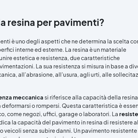
la resina per pavimenti?
menti è uno degli aspetti che ne determina la scelta c
erfici interne ed esterne. La resina è un materiale
nire estetica e resistenza, due caratteristiche
imentazioni. La sua resistenza si misura in base a div
nica, all’abrasione, all’usura, agli urti, alle sollecita
tenza meccanica
si riferisce alla capacità della resina
a deformarsi o rompersi. Questa caratteristica è esse
ico, come negozi, uffici, garage o laboratori. La
resist
ndica la capacità del pavimento in resina di resistere a
o veicoli senza subire danni. Un pavimento resistente