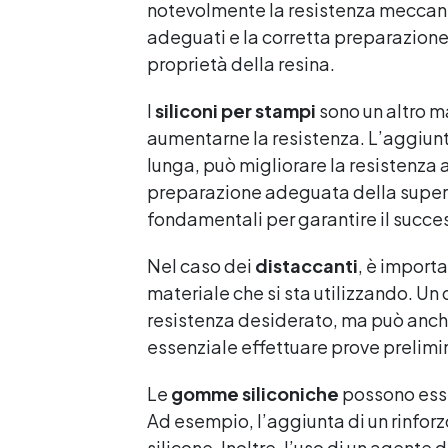
notevolmente la resistenza meccanica
adeguati e la corretta preparazione 
proprietà della resina.
I
siliconi per stampi
sono un altro m
aumentarne la resistenza. L’aggiunt
lunga, può migliorare la resistenza a
preparazione adeguata della superfi
fondamentali per garantire il succe
Nel caso dei
distaccanti
, è import
materiale che si sta utilizzando. Un 
resistenza desiderato, ma può anche
essenziale effettuare prove prelimin
Le
gomme siliconiche
possono esser
Ad esempio, l’aggiunta di un rinfor
silicone. Inoltre, l’uso di un agente