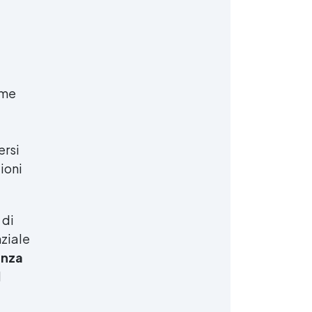
ome
ersi
zioni
 di
nziale
enza
l