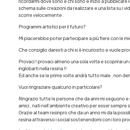
ricordarmi dove sono e chi sono e inizio a pubblicare le
schema sulle creazioni da realizzare e una lista su i v
scorre velocemente .
Programmi artistici per il futuro?
Mi piacerebbe poter partecipare a più fiere con le mi
Che consiglio daresti a chi si è incuriosito e vuole pro
Provaci ! provaci almeno una sola volta e scoprirai u
inglobarti nella resina !!
Ed anche se le prime volte andrà tutto male , non 
Vuoi ringraziare qualcuno in particolare?
Ringrazio tutte le persone che da anni mi seguono e s
amici , nati nell’ambiente creativo per esser sempre st
Grazie al team resinpro che da un anno mi da la possibi
resina attraverso i social sostenendomi con i loro pro