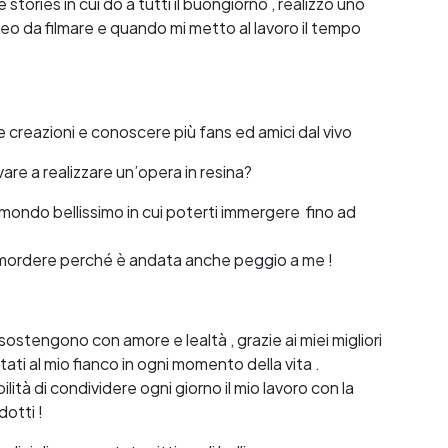
 stories in cui do a tutti il buongiorno , realizzo uno
ideo da filmare e quando mi metto al lavoro il tempo
e creazioni e conoscere più fans ed amici dal vivo
vare a realizzare un’opera in resina?
n mondo bellissimo in cui poterti immergere fino ad
demordere perché è andata anche peggio a me !
ostengono con amore e lealtà , grazie ai miei migliori
ati al mio fianco in ogni momento della vita .
lità di condividere ogni giorno il mio lavoro con la
dotti !