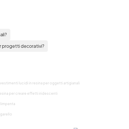
ali?
r progetti decorativi?
vestimenti lucidi in resina per oggetti artigianali
esina per creare effetti iridescenti
illimpenta
igarello