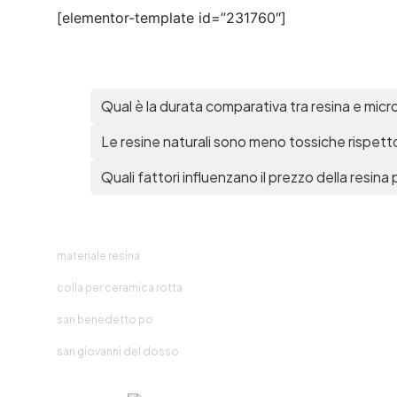
[elementor-template id=”231760″]
Qual è la durata comparativa tra resina e mi
Le resine naturali sono meno tossiche rispetto
Quali fattori influenzano il prezzo della resina
materiale resina
colla per ceramica rotta
san benedetto po
san giovanni del dosso