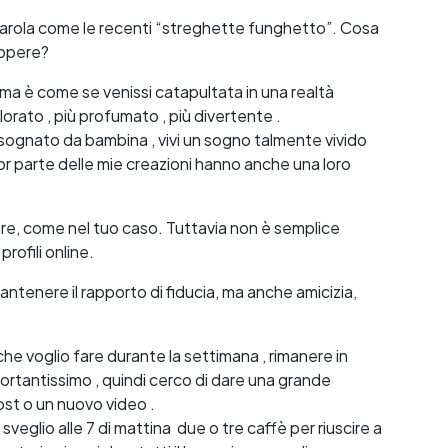
parola come le recenti “streghette funghetto”. Cosa
 opere?
, ma è come se venissi catapultata in una realtà
lorato , più profumato , più divertente .
ognato da bambina , vivi un sogno talmente vivido
ior parte delle mie creazioni hanno anche una loro
re, come nel tuo caso. Tuttavia non è semplice
rofili online.
antenere il rapporto di fiducia, ma anche amicizia,
he voglio fare durante la settimana , rimanere in
ortantissimo , quindi cerco di dare una grande
post o un nuovo video .
 sveglio alle 7 di mattina due o tre caffè per riuscire a