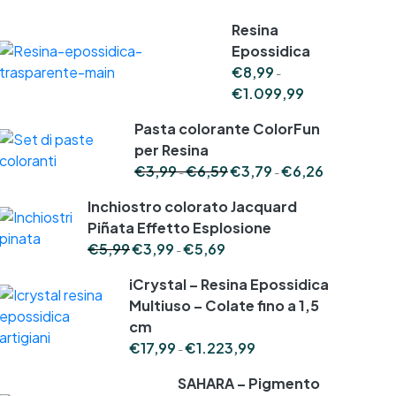
Resina
Epossidica
€
8,99
-
Fascia
€
1.099,99
di
prezzo:
Pasta colorante ColorFun
da
per Resina
€8,99
Fascia
Fascia
€
3,99
€
6,59
€
3,79
€
6,26
-
-
a
di
di
€1.099,99
prezzo:
prezzo:
Inchiostro colorato Jacquard
da
da
Piñata Effetto Esplosione
€3,99
€3,79
Fascia
€
5,99
€
3,99
€
5,69
-
a
a
di
€6,59
€6,26
prezzo:
iCrystal – Resina Epossidica
da
Multiuso – Colate fino a 1,5
€3,99
cm
a
Fascia
€
17,99
€
1.223,99
€5,69
-
di
prezzo:
SAHARA – Pigmento
da