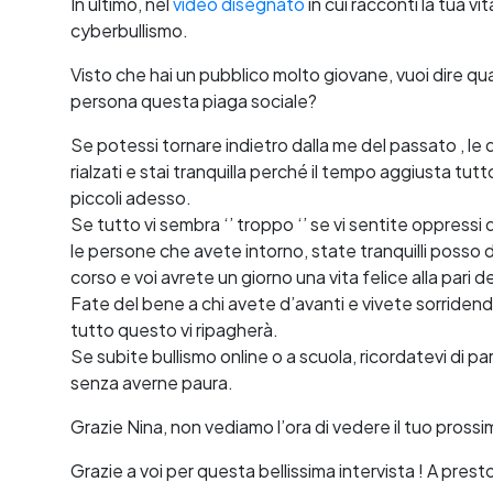
In ultimo, nel
video disegnato
in cui racconti la tua vi
cyberbullismo.
Visto che hai un pubblico molto giovane, vuoi dire qual
persona questa piaga sociale?
Se potessi tornare indietro dalla me del passato , le dir
rialzati e stai tranquilla perché il tempo aggiusta tut
piccoli adesso.
Se tutto vi sembra ‘’ troppo ‘’ se vi sentite oppressi 
le persone che avete intorno, state tranquilli posso dar
corso e voi avrete un giorno una vita felice alla pari 
Fate del bene a chi avete d’avanti e vivete sorridendo
tutto questo vi ripagherà.
Se subite bullismo online o a scuola, ricordatevi di p
senza averne paura.
Grazie Nina, non vediamo l’ora di vedere il tuo pross
Grazie a voi per questa bellissima intervista ! A prest