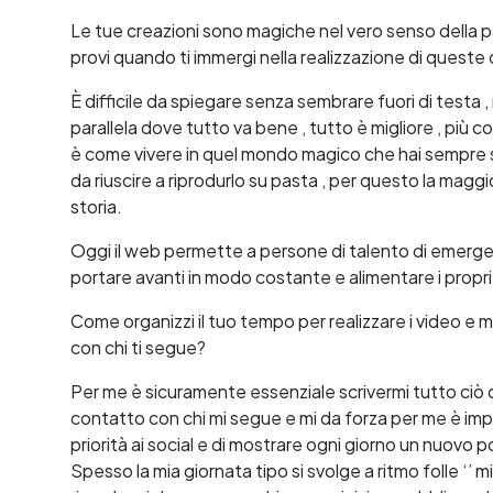
Le tue creazioni sono magiche nel vero senso della 
provi quando ti immergi nella realizzazione di queste
È difficile da spiegare senza sembrare fuori di testa 
parallela dove tutto va bene , tutto è migliore , più co
è come vivere in quel mondo magico che hai sempre s
da riuscire a riprodurlo su pasta , per questo la magg
storia.
Oggi il web permette a persone di talento di emerge
portare avanti in modo costante e alimentare i propri p
Come organizzi il tuo tempo per realizzare i video e m
con chi ti segue?
Per me è sicuramente essenziale scrivermi tutto ciò c
contatto con chi mi segue e mi da forza per me è imp
priorità ai social e di mostrare ogni giorno un nuovo 
Spesso la mia giornata tipo si svolge a ritmo folle ‘’ mi