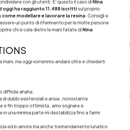
dividere con gli utenti. E’ questo il caso di
Nina
 oggi ha raggiunto 11.488 iscritti
sul proprio
su
come modellare e lavorare la resina
. Consigli e
essere un punto di riferimento per le molte persone
rire chi si cela dietro le mani fatate di
Nina
TIONS
tue mani, ma oggi vorremmo andare oltre e chiederti
 difficile ahaha .
di dubbi esistenziali e ansia , nonostante
 e fin troppo ottimista , amo sognare e
in una minima parte mi destabilizza fino a farmi
micizia ed in amore ma anche tremendamente lunatico