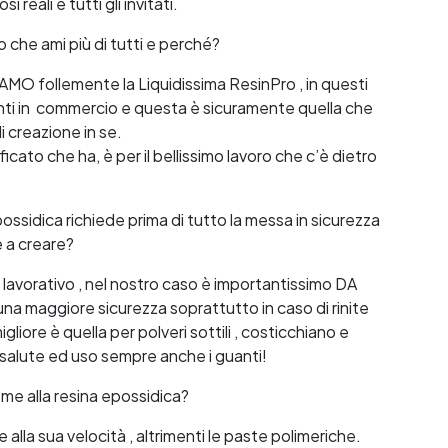
 reali e tutti gli invitati.
o che ami più di tutti e perché?
 AMO follemente la Liquidissima ResinPro , in questi
renti in commercio e questa è sicuramente quella che
di creazione in se.
cato che ha, è per il bellissimo lavoro che c’è dietro
possidica richiede prima di tutto la messa in sicurezza
e a creare?
e lavorativo , nel nostro caso è importantissimo DA
 maggiore sicurezza soprattutto in caso di rinite
liore è quella per polveri sottili , costicchiano e
 salute ed uso sempre anche i guanti!
ieme alla resina epossidica?
e alla sua velocità , altrimenti le paste polimeriche.