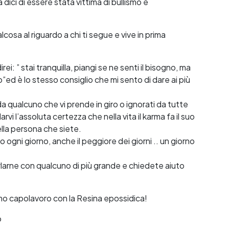
ta dici di essere stata vittima di bullismo e
cosa al riguardo a chi ti segue e vive in prima
ei: ” stai tranquilla, piangi se ne senti il bisogno, ma
to”ed è lo stesso consiglio che mi sento di dare ai più
da qualcuno che vi prende in giro o ignorati da tutte
vi l’assoluta certezza che nella vita il karma fa il suo
della persona che siete.
 ogni giorno, anche il peggiore dei giorni .. un giorno
arlarne con qualcuno di più grande e chiedete aiuto
imo capolavoro con la Resina epossidica!
o