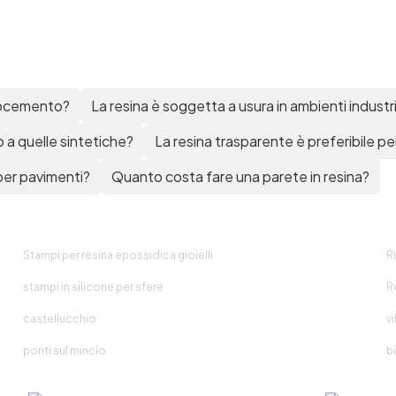
crocemento?
La resina è soggetta a usura in ambienti industri
 a quelle sintetiche?
La resina trasparente è preferibile pe
 per pavimenti?
Quanto costa fare una parete in resina?
Stampi per resina epossidica gioielli
Ri
stampi in silicone per sfere
R
castellucchio
v
ponti sul mincio
b