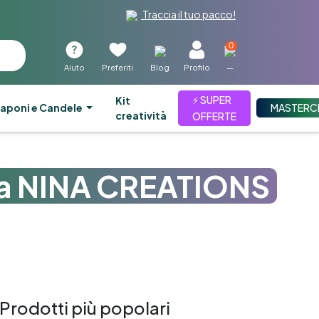
Traccia il tuo pacco!
0
Aiuto
Preferiti
Blog
Profilo
—
⚡ SUPER
kit
aponi e Candele
MASTERC
creatività
OFFERTE
a NINA CREATIONS
Prodotti più popolari