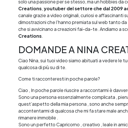
solo una passione per se stesso, ma un hobbies da con
Creations
,
youtuber del settore che dal 2009 ad
canale grazie a video originali, curiosi e affascinanti 
dimostrazioni che l’hanno premiata sul web tanto da 
che si avvicinano a creazioni fai-da-te. Andiamo a scop
Creations
.
DOMANDE A NINA CREA
Ciao Nina, sui tuoi video siamo abituati a vedere le 
qualcosa di più su di te.
Come ti racconteresti in poche parole?
Ciao , In poche parole riuscire a raccontarmi è davvero
Sono una persona essenzialmente complicata , piena 
quest’aspetto della mia persona , sono anche sempre
accontentarmi di qualcosa che mi fa stare male anche 
rimanere immobile .
Sono un perfetto Capricorno , creativo , leale in a