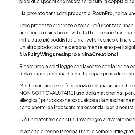
piedi due sposini che resero felicissimi la coppia di sposi
Hai provato tantissimi prodotti di ResinPro, ne hai un
Il mio prodotto preferito è forse il più scontato ahah
anni con la resina ho provato tutte le resine traspa
mi ha dato più soddisfazioni a livello tecnico e finale 
Un altro prodotto che personalmente amo per il signifi
è la
FairyWings resinpro x NinaCreations!
Ricordiamo a chi ti legge che lavorare con la resina e
della propria persona. Come ti prepari prima di iniziar
Mettersi in sicurezza è essenziale in qualsiasi settor
NON SOTTOVALUTARE l’uso della mascherina , per una
allergica ( purtroppo ne so qualcosa ) la mascherina mig
sono enormi da indossare ma essenziali per la nostra
C’è un materiale con cui ti trovi meglio a lavorare ins
In ambito di resine la resina UV mi è sempre utile grazi