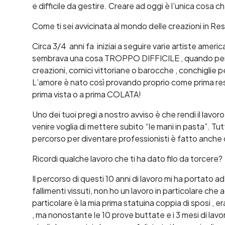
e difficile da gestire. Creare ad oggi è l’unica cosa ch
Come ti sei avvicinata al mondo delle creazioni in R
Circa 3/4 anni fa iniziai a seguire varie artiste ameri
sembrava una cosa TROPPO DIFFICILE , quando però i
creazioni, cornici vittoriane o barocche , conchiglie p
L’amore è nato così provando proprio come prima res
prima vista o a prima COLATA!
Uno dei tuoi pregi a nostro avviso è che rendi il lavor
venire voglia di mettere subito “le mani in pasta”. Tut
percorso per diventare professionisti è fatto anche di
Ricordi qualche lavoro che ti ha dato filo da torcere?
Il percorso di questi 10 anni di lavoro mi ha portato 
fallimenti vissuti, non ho un lavoro in particolare che ad 
particolare è la mia prima statuina coppia di sposi , 
, ma nonostante le 10 prove buttate e i 3 mesi di lavoro