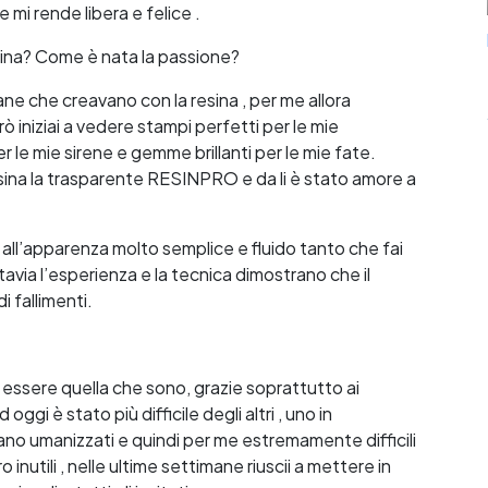
e mi rende libera e felice .
esina? Come è nata la passione?
cane che creavano con la resina , per me allora
niziai a vedere stampi perfetti per le mie
er le mie sirene e gemme brillanti per le mie fate.
ina la trasparente RESINPRO e da li è stato amore a
o all’apparenza molto semplice e fluido tanto che fai
tavia l’esperienza e la tecnica dimostrano che il
 fallimenti.
ad essere quella che sono, grazie soprattutto ai
oggi è stato più difficile degli altri , uno in
erano umanizzati e quindi per me estremamente difficili
 inutili , nelle ultime settimane riuscii a mettere in