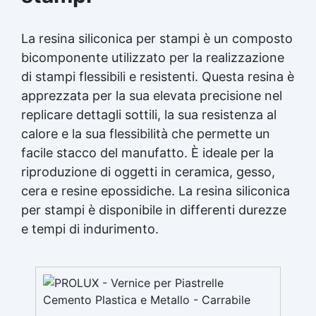
per modelli durevoli Gomma siliconica per calchi
dettagliati Gomma siliconica per dettagli
complessi Gomma siliconica per modellini
La resina siliconica per stampi è un composto
dettagliati Gomma siliconica dettagliata
bicomponente utilizzato per la realizzazione
Gomma siliconica per modelli precisi Gomma
di stampi flessibili e resistenti. Questa resina è
siliconica per calchi precisi Gomma siliconica
apprezzata per la sua elevata precisione nel
per oggetti artistici Gomma siliconica per
dettagli Gomma siliconica per calchi artistici
replicare dettagli sottili, la sua resistenza al
Gomma siliconica per oggetti durevoli Gomma
calore e la sua flessibilità che permette un
siliconica per modelli Gomma siliconica ad alta
facile stacco del manufatto. È ideale per la
precisione Gomma siliconica per dettagli
durevoli Gomma siliconica per modellini Gomma
riproduzione di oggetti in ceramica, gesso,
siliconica per modelli resistenti See all articles
cera e resine epossidiche. La resina siliconica
→ Silicone e tempi di asciugatura 15 articles ▸
per stampi è disponibile in differenti durezze
Formine al silicone Calco silicone Silicone
e tempi di indurimento.
bicomponente Silicone per calchi Olio di
silicone In quanto tempo asciuga il silicone
trasparente Siliconi liquidi Silicone quanto
tempo per asciugare Silicone tempo
asciugatura Formine silicone In quanto tempo si
asciuga il silicone Olio di silicone spray a cosa