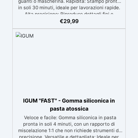
guanti o mascherina. Rapidità: Stampo pronto
in soli 30 minuti, ideale per lavorazioni rapide.
Alta precisione: Riproduce dettagli fini e
complessi con un risultato professionale.
€
29,99
Versatile: Compatibile con resina, gesso, cera,
metallo a basso punto di fusione, sapone e
cemento. Resistente e durevole: Consente oltre
50 tirature con materiali diversi, mantenendo
una durezza di 38 Shore A.
IGUM "FAST" - Gomma siliconica in
pasta atossica
Veloce e facile: Gomma siliconica in pasta
pronta in soli 4 minuti, con un rapporto di
miscelazione 1:1 che non richiede strumenti di
precisione. Versatile e dettagliata: Ideale per