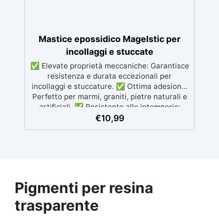
Colorabile a piacere si applica con un
semplice ruolo o pennello🔹 Resistente al
calpestio ed anche carrabile (2 mani).🔹
Asciugatura rapida: già calpestabile il giorno
Mastice epossidico Magelstic per
successivo
incollaggi e stuccate
✅ Elevate proprietà meccaniche: Garantisce
resistenza e durata eccezionali per
incollaggi e stuccature. ✅ Ottima adesione:
Perfetto per marmi, graniti, pietre naturali e
artificiali. ✅ Resistente alle intemperie:
Inalterabile alle condizioni atmosferiche e
€
10,99
resistente agli UV. ✅ Applicazioni verticali:
Ideale per applicazioni verticali, senza
rischio di colature. ✅ Facile da usare:
Miscelazione semplice con rapporto 100:50
per risultati ottimali.
Pigmenti per resina
trasparente