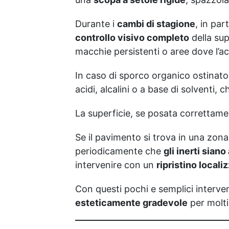
resistenza all'usura e
stabilità del colore negli
Durante i
cambi di stagione
, in par
anni
controllo visivo completo
della sup
macchie persistenti o aree dove l’ac
In caso di sporco organico ostinat
acidi, alcalini o a base di solventi,
La superficie, se posata correttamen
Se il pavimento si trova in una zon
periodicamente che
gli inerti sian
intervenire con un
ripristino locali
Con questi pochi e semplici interve
esteticamente gradevole
per molti