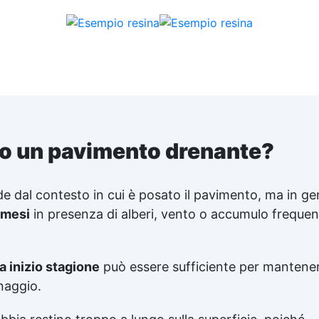
Perfetto per vialetti
decorativi, aiuole, bordure
ornamentali, ✅ Clicca qui
sotto nella descrizione il
prodotto che hai scelto per
scoprire tutti i dettagli
to un pavimento drenante?
de dal contesto in cui è posato il pavimento, ma in ge
 mesi
in presenza di alberi, vento o accumulo frequen
 a inizio stagione
può essere sufficiente per mantener
enaggio.