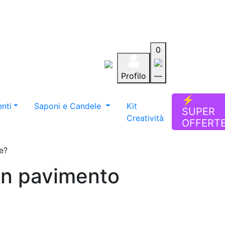
0
Profilo
—
Aiuto
Preferiti
Blog
⚡
nti
Saponi e Candele
Kit
SUPER
Creatività
OFFERT
e?
un pavimento