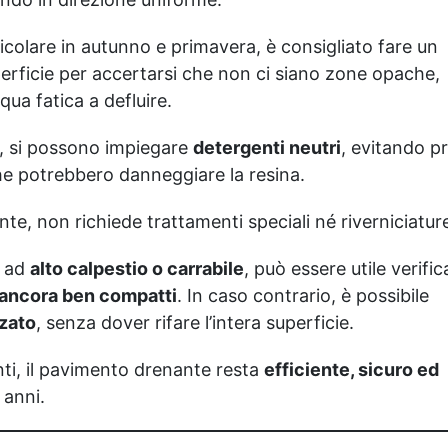
chiare, formulato per
evitare ingiallimenti nel
ticolare in autunno e primavera, è consigliato fare un
tempo. Legante epossidico
bicomponente: ideale per
erficie per accertarsi che non ci siano zone opache,
graniglie colorate, con
qua fatica a defluire.
ottima trasparenza e
resistenza. E' inoltre
o, si possono impiegare
detergenti neutri
, evitando p
disponibile il Legante
 che potrebbero danneggiare la resina.
Universale per Graniglie e
Ghiaia Decorativa
"NaturFix". E' un legante
te, non richiede trattamenti speciali né riverniciatur
trasparente a base acqua
progettato per consolidare
a ad
alto calpestio o carrabile
, può essere utile verific
graniglie e ghiaie già
o ancora ben compatti
. In caso contrario, è possibile
posate, ideali per aree
soggette a calpestio
zzato
, senza dover rifare l’intera superficie.
occasionale. Si applica a
spruzzo direttamente sulla
nti, il pavimento drenante resta
efficiente, sicuro ed
superficie asciutta e
 anni.
mantiene i sassi uniti,
evitando disordine e
dispersione nel giardino.