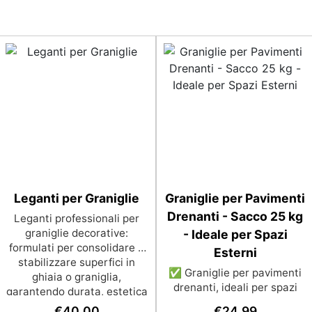
Leganti per Graniglie
Graniglie per Pavimenti
Drenanti - Sacco 25 kg
Leganti professionali per
graniglie decorative:
- Ideale per Spazi
formulati per consolidare e
Esterni
stabilizzare superfici in
✅ Graniglie per pavimenti
ghiaia o graniglia,
drenanti, ideali per spazi
garantendo durata, estetica
esterni come giardini,
e resistenza agli agenti
€
40,00
€
24,99