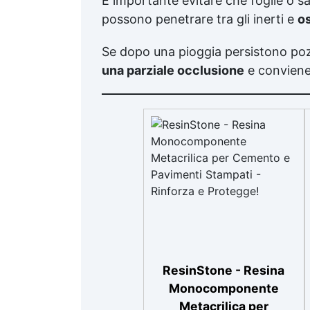
È importante evitare che foglie o sa
possono penetrare tra gli inerti e
os
Se dopo una pioggia persistono po
una parziale occlusione
e conviene 
ResinStone - Resina
Monocomponente
Metacrilica per