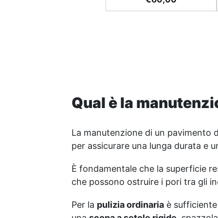
tutto il materiale necessario
(graniglia e legante inclusi)
sia pedonale che carrabile.
✅ Facile da applicare:
istruzioni dettagliate per
risultati impeccabili, senza
bisogno di esperienza, con
assistenza video/telefonica
gratuita ✅ Economico e
Veloce: rinnova le superfici
Qual è la manutenzi
con una spesa minima,
evitando costosi lavori di
ripristino, in appena 24h ✅
La manutenzione di un pavimento 
Versatile e personalizzabile:
per assicurare una lunga durata e 
adatto a cemento,
calcestruzzo, vecchie
È fondamentale che la superficie re
pavimentazioni e terra
battuta (previa consulenza).
che possono ostruire i pori tra gli in
✅ Resine resistenti nel
tempo: le resine ad alta
Per la
pulizia ordinaria
è sufficiente
tecnologia garantiscono
una
scopa a setole rigide
, spazzol