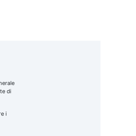
nerale
te di
e i