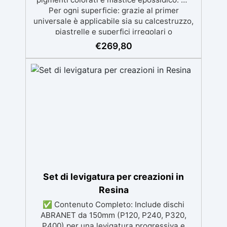
Per ogni superficie: grazie al primer
universale è applicabile sia su calcestruzzo,
piastrelle e superfici irregolari o
danneggiate. ✅ Facile da applicare: Video
€
269,80
Guida completa inclusa, 3 semplici passaggi,
dalla preparazione della superficie alla
finitura protettiva antigraffio. ✅ Risultati
professionali: Sistema autolivellante,
resistente ai raggi UV, duraturo e con finitura
lucida o satinata. ✅ Personalizzabile:
Disponibile in kit per metrature da 2m² a
100m², con una vasta gamma di pigmenti
selezionabili.
Set di levigatura per creazioni in
Resina
✅ Contenuto Completo: Include dischi
ABRANET da 150mm (P120, P240, P320,
P400) per una levigatura progressiva e