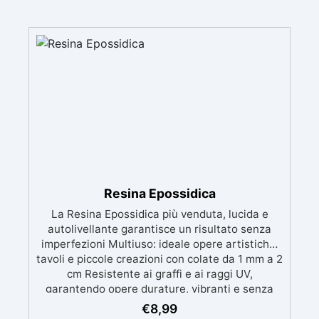
Resina Epossidica
La Resina Epossidica più venduta, lucida e
autolivellante garantisce un risultato senza
imperfezioni Multiuso: ideale opere artistiche,
tavoli e piccole creazioni con colate da 1 mm a 2
cm Resistente ai graffi e ai raggi UV,
garantendo opere durature, vibranti e senza
ingiallimenti nel tempo Bassa viscosità e
€
8,99
formula anti-bolle per risultati impeccabili,