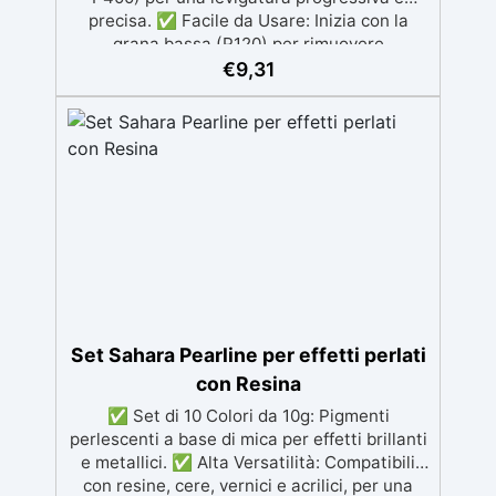
precisa. ✅ Facile da Usare: Inizia con la
grana bassa (P120) per rimuovere
imperfezioni e passa progressivamente a
€
9,31
grane più fini per una finitura omogenea. ✅
Tecnologia Avanzata: I dischi retati
favoriscono l'aspirazione della polvere,
garantendo un ambiente di lavoro pulito e
una finitura perfetta. ✅ Finitura Luminosa:
Dopo l'uso dei dischi, puoi lucidare con
Gelcoat 3M per una superficie liscia e lucida,
o ottenere una finitura satinata con Olio
Cera Dura Satinata della Osmo. ✅ Ideale
per Resina: Perfetto per creare superfici
rifinite, lisce e professionali, anche per
principianti.
Set Sahara Pearline per effetti perlati
con Resina
✅ Set di 10 Colori da 10g: Pigmenti
perlescenti a base di mica per effetti brillanti
e metallici. ✅ Alta Versatilità: Compatibili
con resine, cere, vernici e acrilici, per una