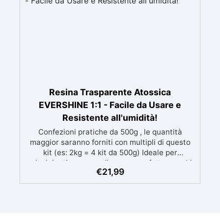
Resina Trasparente Atossica
EVERSHINE 1:1 - Facile da Usare e
Resistente all'umidità!
Confezioni pratiche da 500g , le quantità
maggior saranno forniti con multipli di questo
kit (es: 2kg = 4 kit da 500g) Ideale per
principianti: a prova di errore, perfetta per chi
€
21,99
inizia. Sempre lucida: garantisce una finitura
brillante e uniforme in ogni condizione.
Facilissima da usare: rapporto di miscelazione
intuitivo basta mescolare i 2 componenti in
parti uguali Versatile e creativa: adatta per