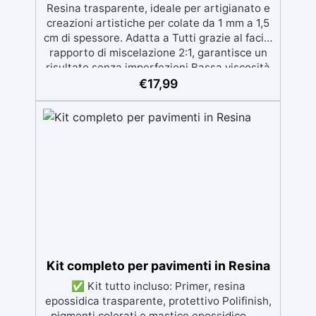
Resina trasparente, ideale per artigianato e
creazioni artistiche per colate da 1 mm a 1,5
cm di spessore. Adatta a Tutti grazie al facile
rapporto di miscelazione 2:1, garantisce un
risultato senza imperfezioni Bassa viscosità
per colate senza bolle, compatibile con
€
17,99
legno, silicone, vetro, metallo e altri
materiali. Certificata post-catalisi atossica e
sicura per il contatto con la pelle, Bpa Free e
senza Solventi (Voc Free) Superficie lucida,
autolivellante e con filtri UV anti-
ingiallimento per una finitura durevole e
brillante.
Kit completo per pavimenti in Resina
✅ Kit tutto incluso: Primer, resina
epossidica trasparente, protettivo Polifinish,
pigmenti colorati e mastice epossidico. ✅