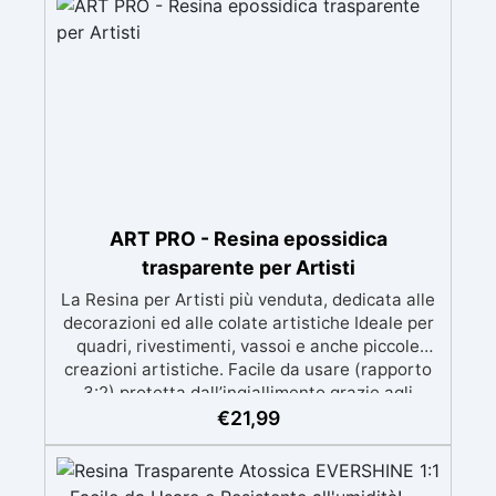
prolungato con la pelle.
ART PRO - Resina epossidica
trasparente per Artisti
La Resina per Artisti più venduta, dedicata alle
decorazioni ed alle colate artistiche Ideale per
quadri, rivestimenti, vassoi e anche piccole
creazioni artistiche. Facile da usare (rapporto
3:2) protetta dall’ingiallimento grazie agli
speciali filtri UV Formula densa : non cola via,
€
21,99
mantenendo i design precisi e puliti. Indurisce
in 12-24h garantendo una superficie lucida e
brillante