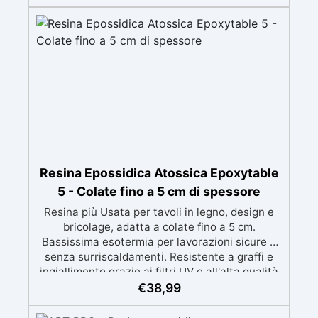
perfetti per colate di stampi e inglobamenti
Certificata Atossica post catalisi per contatto
con la pelle, BPA free e VoC Free
Resina Epossidica Atossica Epoxytable
5 - Colate fino a 5 cm di spessore
Resina più Usata per tavoli in legno, design e
bricolage, adatta a colate fino a 5 cm.
Bassissima esotermia per lavorazioni sicure e
senza surriscaldamenti. Resistente a graffi e
ingiallimento grazie ai filtri UV e all'alta qualità
meccanica. Bassa viscosità per eliminare bolle
€
38,99
d'aria e ottenere finiture lisce. Sicura, atossica,
BPA/VOC free e certificata per il contatto