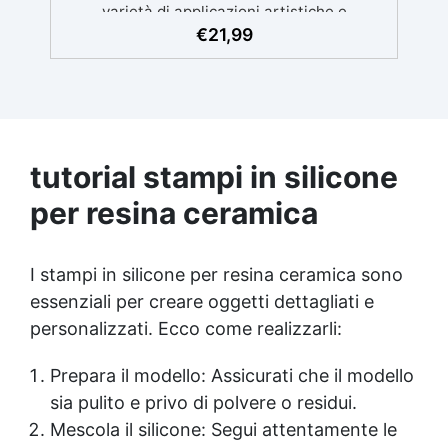
varietà di applicazioni artistiche e
artigianali. ✅ Effetti Cromatici Innovativi:
€
21,99
Mescolando più pigmenti, si ottengono
nuove sfumature e fantastici effetti "venati".
✅ Alta Resistenza: I pigmenti mantengono
la loro brillantezza anche esposti alla luce
diretta o a temperature elevate. ✅ Facilità
d'Uso e Sicurezza: Perfetti per "velature"
tutorial stampi in silicone
(glazing), completamente atossici e facili da
integrare in qualsiasi progetto.
per resina ceramica
I stampi in silicone per resina ceramica sono
essenziali per creare oggetti dettagliati e
personalizzati. Ecco come realizzarli:
Prepara il modello: Assicurati che il modello
sia pulito e privo di polvere o residui.
Mescola il silicone: Segui attentamente le