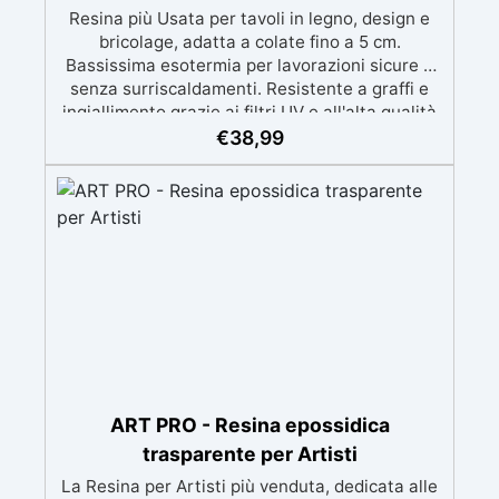
Resina più Usata per tavoli in legno, design e
bricolage, adatta a colate fino a 5 cm.
Bassissima esotermia per lavorazioni sicure e
senza surriscaldamenti. Resistente a graffi e
ingiallimento grazie ai filtri UV e all'alta qualità
meccanica. Bassa viscosità per eliminare bolle
€
38,99
d'aria e ottenere finiture lisce. Sicura, atossica,
BPA/VOC free e certificata per il contatto
prolungato con la pelle.
ART PRO - Resina epossidica
trasparente per Artisti
La Resina per Artisti più venduta, dedicata alle