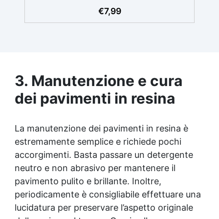
imperfezioni. ✅ Larghezza 22 cm: Perfetto
€
7,99
per coprire grandi superfici in modo
efficiente, ideale per pavimenti e rivestimenti
in resina. ✅ Materiale Resistente:
Realizzato in spugna di alta qualità per
garantire durata e resistenza nel tempo. ✅
Auto-livellante: La spugna si auto-livella per
una finitura liscia e priva di bolle. ✅ Facile
3. Manutenzione e cura
da Usare: Leggero e pratico, consente una
dei pavimenti in resina
stesura precisa e veloce, anche su ampie
aree. NON sono adatti a prodotti a base
solvente
La manutenzione dei pavimenti in resina è
estremamente semplice e richiede pochi
accorgimenti. Basta passare un detergente
neutro e non abrasivo per mantenere il
pavimento pulito e brillante. Inoltre,
periodicamente è consigliabile effettuare una
lucidatura per preservare l’aspetto originale