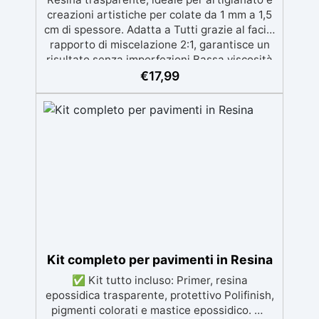
creazioni artistiche per colate da 1 mm a 1,5
cm di spessore. Adatta a Tutti grazie al facile
rapporto di miscelazione 2:1, garantisce un
risultato senza imperfezioni Bassa viscosità
per colate senza bolle, compatibile con
€
17,99
legno, silicone, vetro, metallo e altri
materiali. Certificata post-catalisi atossica e
sicura per il contatto con la pelle, Bpa Free e
senza Solventi (Voc Free) Superficie lucida,
autolivellante e con filtri UV anti-
ingiallimento per una finitura durevole e
brillante.
Kit completo per pavimenti in Resina
✅ Kit tutto incluso: Primer, resina
epossidica trasparente, protettivo Polifinish,
pigmenti colorati e mastice epossidico. ✅