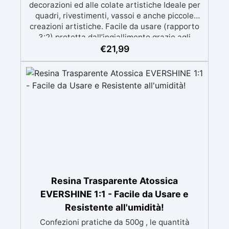
decorazioni ed alle colate artistiche Ideale per
quadri, rivestimenti, vassoi e anche piccole
creazioni artistiche. Facile da usare (rapporto
3:2) protetta dall’ingiallimento grazie agli
speciali filtri UV Formula densa : non cola via,
€
21,99
mantenendo i design precisi e puliti. Indurisce
in 12-24h garantendo una superficie lucida e
brillante
Resina Trasparente Atossica
EVERSHINE 1:1 - Facile da Usare e
Resistente all'umidità!
Confezioni pratiche da 500g , le quantità