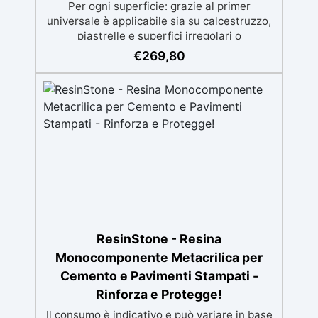
Per ogni superficie: grazie al primer
universale è applicabile sia su calcestruzzo,
piastrelle e superfici irregolari o
danneggiate. ✅ Facile da applicare: Video
€
269,80
Guida completa inclusa, 3 semplici passaggi,
dalla preparazione della superficie alla
finitura protettiva antigraffio. ✅ Risultati
professionali: Sistema autolivellante,
resistente ai raggi UV, duraturo e con finitura
lucida o satinata. ✅ Personalizzabile:
Disponibile in kit per metrature da 2m² a
100m², con una vasta gamma di pigmenti
selezionabili.
ResinStone - Resina
Monocomponente Metacrilica per
Cemento e Pavimenti Stampati -
Rinforza e Protegge!
Il consumo è indicativo e può variare in base