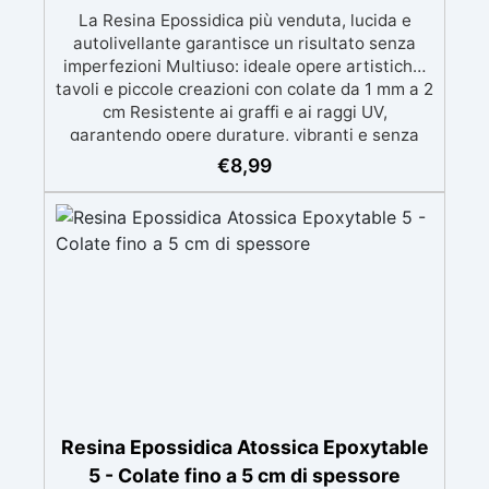
La Resina Epossidica più venduta, lucida e
autolivellante garantisce un risultato senza
imperfezioni Multiuso: ideale opere artistiche,
tavoli e piccole creazioni con colate da 1 mm a 2
cm Resistente ai graffi e ai raggi UV,
garantendo opere durature, vibranti e senza
ingiallimenti nel tempo Bassa viscosità e
€
8,99
formula anti-bolle per risultati impeccabili,
perfetti per colate di stampi e inglobamenti
Certificata Atossica post catalisi per contatto
con la pelle, BPA free e VoC Free
Resina Epossidica Atossica Epoxytable
5 - Colate fino a 5 cm di spessore