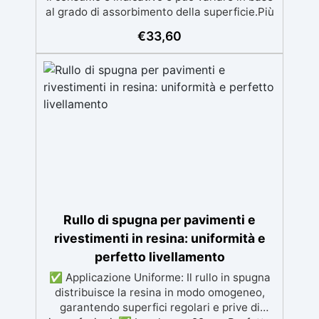
al grado di assorbimento della superficie.Più
la superficie è assorbente, maggiore sarà la
€
33,60
quantità di prodotto necessaria.Per un
risultato ottimale, consigliamo di acquistare
una quantità sufficiente per l’applicazione di
almeno due mani. ✅ Resina metacrilica
monocomponente per consolidare e
proteggere pavimenti in cemento e
calcestruzzo ✅ Penetrazione profonda
grazie alla bassa viscosità, aumentando
resistenza meccanica e chimica ✅ Finitura
lucida che ravviva il colore, protegge
dall'umidità, raggi UV e rende la superficie
antipolvere ✅ Facile applicazione con rullo,
Rullo di spugna per pavimenti e
asciugatura in meno di 12 ore per una
protezione rapida e duratura ✅ Ideale per
rivestimenti in resina: uniformità e
garage, cortili, magazzini e piazzali,
perfetto livellamento
resistente a temperature estreme e agenti
✅ Applicazione Uniforme: Il rullo in spugna
chimici
distribuisce la resina in modo omogeneo,
garantendo superfici regolari e prive di