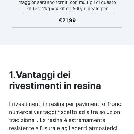
maggior saranno forniti con multipli di questo
kit (es: 2kg = 4 kit da 500g) Ideale per
principianti: a prova di errore, perfetta per chi
€
21,99
inizia. Sempre lucida: garantisce una finitura
brillante e uniforme in ogni condizione.
Facilissima da usare: rapporto di miscelazione
intuitivo basta mescolare i 2 componenti in
parti uguali Versatile e creativa: adatta per
colate, rivestimenti e colorabile a piacere.
Resistente : lucentezza duratura e alta
resistenza a graffi e umidità.
1.
Vantaggi dei
rivestimenti in resina
I rivestimenti in resina per pavimenti offrono
numerosi vantaggi rispetto ad altre soluzioni
tradizionali. La resina è estremamente
resistente all’usura e agli agenti atmosferici,