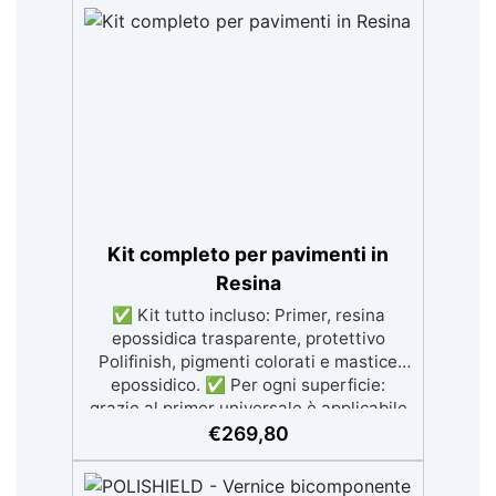
legno, silicone, vetro, metallo e altri
materiali. Certificata post-catalisi
atossica e sicura per il contatto con la
pelle, Bpa Free e senza Solventi (Voc
Free) Superficie lucida, autolivellante e
con filtri UV anti-ingiallimento per una
finitura durevole e brillante.
Kit completo per pavimenti in
Resina
✅ Kit tutto incluso: Primer, resina
epossidica trasparente, protettivo
Polifinish, pigmenti colorati e mastice
epossidico. ✅ Per ogni superficie:
grazie al primer universale è applicabile
sia su calcestruzzo, piastrelle e superfici
€
269,80
irregolari o danneggiate. ✅ Facile da
applicare: Video Guida completa inclusa,