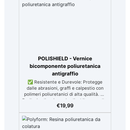
3 semplici passaggi, dalla preparazione
della superficie alla finitura protettiva
antigraffio. ✅ Risultati professionali:
Sistema autolivellante, resistente ai
raggi UV, duraturo e con finitura lucida o
satinata. ✅ Personalizzabile:
Disponibile in kit per metrature da 2m² a
100m², con una vasta gamma di pigmenti
selezionabili.
POLISHIELD - Vernice
bicomponente poliuretanica
antigraffio
✅ Resistente e Durevole: Protegge
dalle abrasioni, graffi e calpestio con
polimeri poliuretanici di alta qualità. ✅
Facile Applicazione: Applicabile con rullo,
€
19,99
pennello o a spruzzo, e gli attrezzi si
puliscono facilmente con diluente
INCLUSO nel Kit ✅ Versatile:
Disponibile in finiture lucido e satinato,