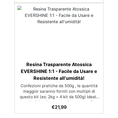
UV Formula densa : non cola via,
mantenendo i design precisi e puliti.
Indurisce in 12-24h garantendo una
superficie lucida e brillante
Resina Trasparente Atossica
EVERSHINE 1:1 - Facile da Usare e
Resistente all'umidità!
Confezioni pratiche da 500g , le quantità
maggior saranno forniti con multipli di
questo kit (es: 2kg = 4 kit da 500g) Ideale
per principianti: a prova di errore, perfetta
€
21,99
per chi inizia. Sempre lucida: garantisce
una finitura brillante e uniforme in ogni