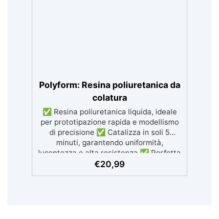
compatibile con superfici in resina,
legno, cemento e acrilico. ✅ Semplice
Manutenzione: Superficie lavabile con
sapone, riduce l'assorbimento di sporco
e batteri e facile da ripristinare. ✅
Economica: Resa di 100-120 ml/m²; una
confezione da 0.5L copre circa 4 m² con
una mano.
Polyform: Resina poliuretanica da
colatura
✅ Resina poliuretanica liquida, ideale
per prototipazione rapida e modellismo
di precisione ✅ Catalizza in soli 5
minuti, garantendo uniformità,
lucentezza e alta resistenza ✅ Perfetta
per stampi in silicone, colate, modellismo
€
20,99
e prototipazione rapida ✅ Alta durezza,
ideale per progetti dettagliati e duraturi
✅ Colore Beige ma colorabile a piacere
sia da liquida che da solida