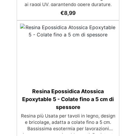
ai raggi UV, garantendo opere durature,
vibranti e senza ingiallimenti nel tempo
€
8,99
Bassa viscosità e formula anti-bolle per
risultati impeccabili, perfetti per colate di
stampi e inglobamenti Certificata Atossica
post catalisi per contatto con la pelle, BPA
free e VoC Free
Resina Epossidica Atossica
Epoxytable 5 - Colate fino a 5 cm di
spessore
Resina più Usata per tavoli in legno, design
e bricolage, adatta a colate fino a 5 cm.
Bassissima esotermia per lavorazioni
sicure e senza surriscaldamenti. Resistente