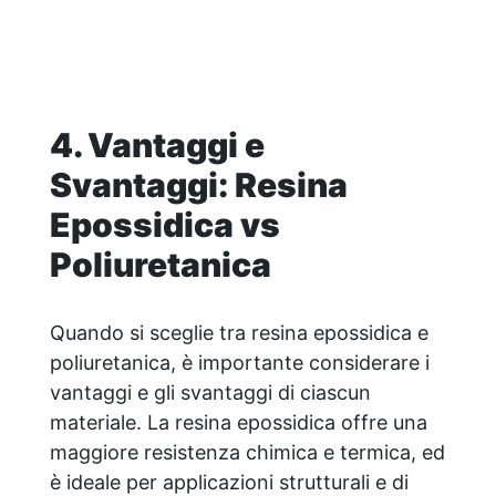
condizione. Facilissima da usare: rapporto
di miscelazione intuitivo basta mescolare i
2 componenti in parti uguali Versatile e
creativa: adatta per colate, rivestimenti e
colorabile a piacere. Resistente :
lucentezza duratura e alta resistenza a
4. Vantaggi e
graffi e umidità.
Svantaggi: Resina
Epossidica vs
Poliuretanica
Quando si sceglie tra resina epossidica e
poliuretanica, è importante considerare i
vantaggi e gli svantaggi di ciascun
materiale. La resina epossidica offre una
maggiore resistenza chimica e termica, ed
è ideale per applicazioni strutturali e di