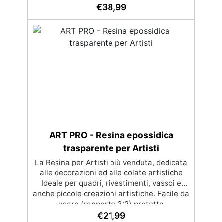
€
38,99
a graffi e ingiallimento grazie ai filtri UV e
all'alta qualità meccanica. Bassa viscosità
per eliminare bolle d'aria e ottenere finiture
lisce. Sicura, atossica, BPA/VOC free e
certificata per il contatto prolungato con la
pelle.
ART PRO - Resina epossidica
trasparente per Artisti
La Resina per Artisti più venduta, dedicata
alle decorazioni ed alle colate artistiche
Ideale per quadri, rivestimenti, vassoi e
anche piccole creazioni artistiche. Facile da
usare (rapporto 3:2) protetta
dall’ingiallimento grazie agli speciali filtri
€
21,99