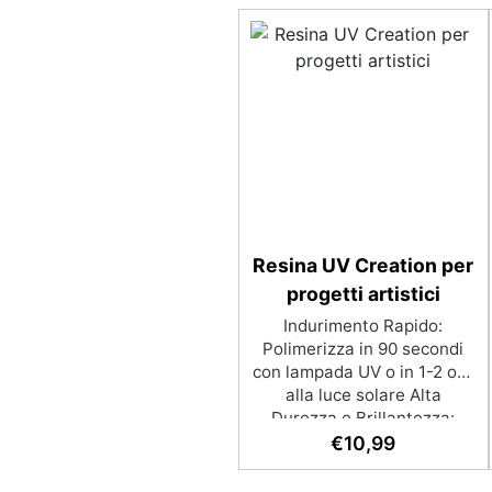
Resina UV Creation per
progetti artistici
Indurimento Rapido:
Polimerizza in 90 secondi
con lampada UV o in 1-2 ore
alla luce solare Alta
Durezza e Brillantezza:
Superficie lucida,
€
10,99
trasparente e resistente
Facilità di Utilizzo: Nessun