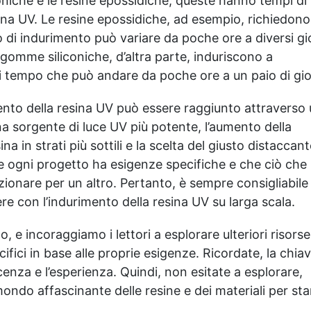
niche e le resine epossidiche, queste hanno tempi di
sina UV. Le resine epossidiche, ad esempio, richiedon
o di indurimento può variare da poche ore a diversi gio
 gomme siliconiche, d’altra parte, induriscono a
i tempo che può andare da poche ore a un paio di gio
mento della resina UV può essere raggiunto attraverso
i una sorgente di luce UV più potente, l’aumento della
na in strati più sottili e la scelta del giusto distaccant
e ogni progetto ha esigenze specifiche e che ciò che
onare per un altro. Pertanto, è sempre consigliabile
ere con l’indurimento della resina UV su larga scala.
 e incoraggiamo i lettori a esplorare ulteriori risorse
cifici in base alle proprie esigenze. Ricordate, la chia
enza e l’esperienza. Quindi, non esitate a esplorare,
ondo affascinante delle resine e dei materiali per st