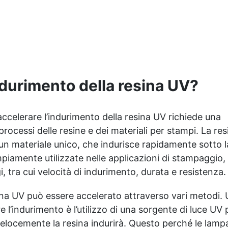
Stampi Rettangolari in
polimerizzare senza
Silicone: Facilita la
interruzioni. ✅ Durata
creazione di forme precise e
Prolungata: Con 50.000 ore
professionali. ✅ Torcia UV
di durata, ideale per uso
21W (EPIC KIT) o Torcia UV
professionale e fai-da-te.
21 LED (EPIC KIT XL):
✅ Sensori Automatici e
Asciugatura rapida e
Timer Preimpostati: Si
uniforme della resina. ✅ 2
durimento della resina UV?
accende e si spegne
Pigmenti Neon da 10 gr:
automaticamente per una
Aggiungi un tocco
maggiore comodità. ✅
scintillante e colorato alle
Compatibilità Universale:
celerare l’indurimento della resina UV richiede una
tue creazioni.
Funziona con gel e resine
rocessi delle resine e dei materiali per stampi. La res
compatibili con LED e UV,
 un materiale unico, che indurisce rapidamente sotto l
perfetta anche per la Nail
piamente utilizzate nelle applicazioni di stampaggio,
Art.
, tra cui velocità di indurimento, durata e resistenza.
sina UV può essere accelerato attraverso vari metodi.
 l’indurimento è l’utilizzo di una sorgente di luce UV 
 velocemente la resina indurirà. Questo perché le lam