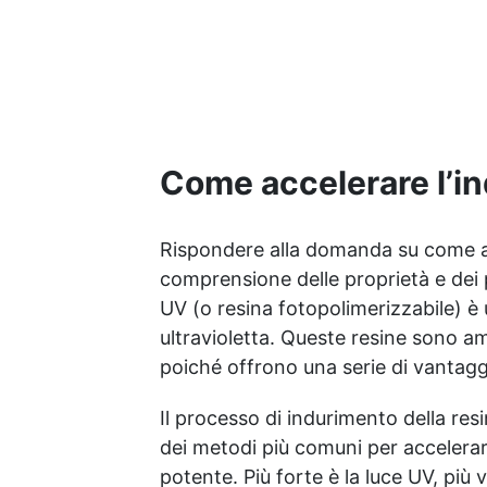
catalizzatore richiesto,
applicala e indurisce subito
Versatilità: Ideale per
gioielli, accessori e
decorazioni personalizzate
Nuova Formula: Non lascia
superfici appiccicose,
Come accelerare l’in
risultato pulito e sicuro
Rispondere alla domanda su come ac
comprensione delle proprietà e dei p
UV (o resina fotopolimerizzabile) è
ultravioletta. Queste resine sono am
poiché offrono una serie di vantaggi
Il processo di indurimento della re
dei metodi più comuni per accelerare
potente. Più forte è la luce UV, più