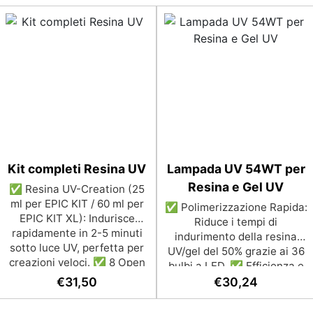
Kit completi Resina UV
Lampada UV 54WT per
Resina e Gel UV
✅ Resina UV-Creation (25
ml per EPIC KIT / 60 ml per
✅ Polimerizzazione Rapida:
EPIC KIT XL): Indurisce
Riduce i tempi di
rapidamente in 2-5 minuti
indurimento della resina
sotto luce UV, perfetta per
UV/gel del 50% grazie ai 36
creazioni veloci. ✅ 8 Open
bulbi a LED. ✅ Efficienza e
Bezel a Sorpresa: Per
Risparmio di Tempo: Evita
€
31,50
€
30,24
creare gioielli personalizzati
l’uso di una torcia UV,
con stile e originalità. ✅ 2
consentendo di