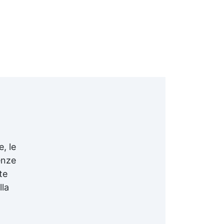
e, le
enze
te
lla