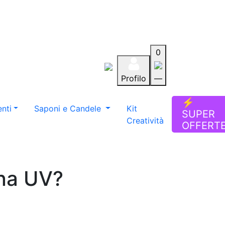
0
Profilo
—
Aiuto
Preferiti
Blog
⚡
nti
Saponi e Candele
Kit
SUPER
Creatività
OFFERT
ina UV?