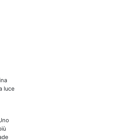
essere applicata
direttamente. ✅ Tempo di
Catalisi Rapido: Si indurisce
in soli 1-2 minuti sotto
lampada UV. ✅ Versatilità:
Perfetta per gioielli,
accessori per capelli,
pendenti, braccialetti, anelli
e altro. ✅ Facile
Applicazione: Immergi o
utilizza un pennello per una
copertura uniforme e sicura.
ina
a luce
 Uno
più
pade