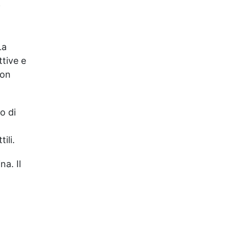
i
La
ttive e
non
o di
ili.
na. Il