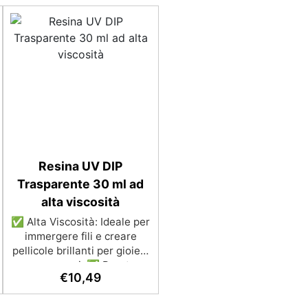
Resina UV DIP
Trasparente 30 ml ad
alta viscosità
✅ Alta Viscosità: Ideale per
immergere fili e creare
pellicole brillanti per gioielli
e accessori. ✅ Pronta
€
10,49
all'Uso: Non richiede
miscelazione, pronta per