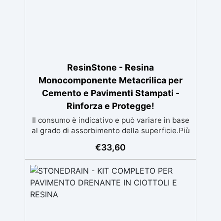
Disponibile in kit per metrature da 2m² a
100m², con una vasta gamma di pigmenti
selezionabili.
ResinStone - Resina
Monocomponente Metacrilica per
Cemento e Pavimenti Stampati -
Rinforza e Protegge!
Il consumo è indicativo e può variare in base
al grado di assorbimento della superficie.Più
la superficie è assorbente, maggiore sarà la
€
33,60
quantità di prodotto necessaria.Per un
risultato ottimale, consigliamo di acquistare
una quantità sufficiente per l’applicazione di
almeno due mani. ✅ Resina metacrilica
monocomponente per consolidare e
proteggere pavimenti in cemento e
calcestruzzo ✅ Penetrazione profonda