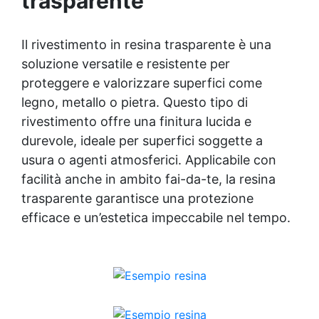
trasparente
le resine ad alta tecnologia garantiscono
resistenza all'usura e stabilità del colore
negli anni
Il rivestimento in
resina trasparente
è una
soluzione versatile e resistente per
proteggere e valorizzare superfici come
legno, metallo o pietra. Questo tipo di
rivestimento offre una finitura lucida e
durevole, ideale per superfici soggette a
usura o agenti atmosferici. Applicabile con
facilità anche in ambito fai-da-te, la
resina
trasparente
garantisce una protezione
efficace e un’estetica impeccabile nel tempo.