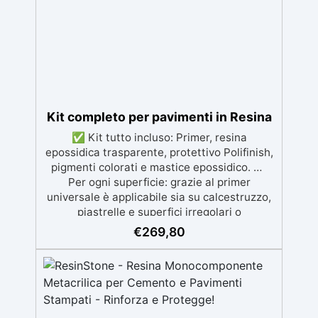
autolivellante e con filtri UV anti-
ingiallimento per una finitura durevole e
brillante.
Kit completo per pavimenti in Resina
✅ Kit tutto incluso: Primer, resina
epossidica trasparente, protettivo Polifinish,
pigmenti colorati e mastice epossidico. ✅
Per ogni superficie: grazie al primer
universale è applicabile sia su calcestruzzo,
piastrelle e superfici irregolari o
danneggiate. ✅ Facile da applicare: Video
€
269,80
Guida completa inclusa, 3 semplici passaggi,
dalla preparazione della superficie alla
finitura protettiva antigraffio. ✅ Risultati
professionali: Sistema autolivellante,
resistente ai raggi UV, duraturo e con finitura
lucida o satinata. ✅ Personalizzabile: