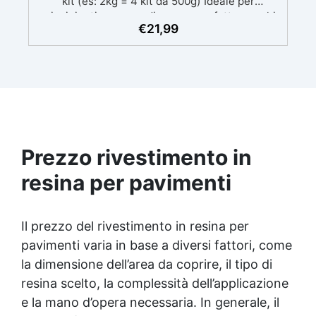
kit (es: 2kg = 4 kit da 500g) Ideale per
principianti: a prova di errore, perfetta per chi
€
21,99
inizia. Sempre lucida: garantisce una finitura
brillante e uniforme in ogni condizione.
Facilissima da usare: rapporto di miscelazione
intuitivo basta mescolare i 2 componenti in
parti uguali Versatile e creativa: adatta per
colate, rivestimenti e colorabile a piacere.
Resistente : lucentezza duratura e alta
resistenza a graffi e umidità.
Prezzo rivestimento in
resina per pavimenti
Il prezzo del rivestimento in resina per
pavimenti varia in base a diversi fattori, come
la dimensione dell’area da coprire, il tipo di
resina scelto, la complessità dell’applicazione
e la mano d’opera necessaria. In generale, il