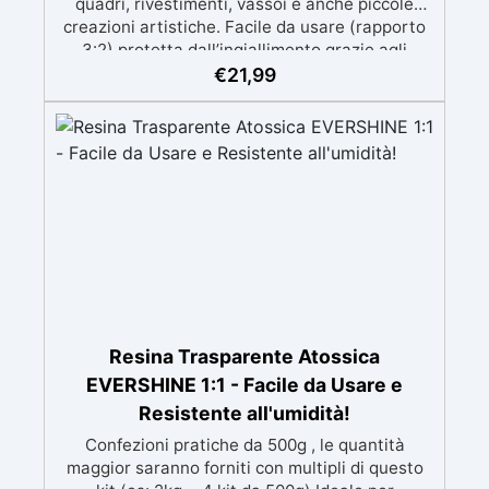
quadri, rivestimenti, vassoi e anche piccole
creazioni artistiche. Facile da usare (rapporto
3:2) protetta dall’ingiallimento grazie agli
speciali filtri UV Formula densa : non cola via,
€
21,99
mantenendo i design precisi e puliti. Indurisce
in 12-24h garantendo una superficie lucida e
brillante
Resina Trasparente Atossica
EVERSHINE 1:1 - Facile da Usare e
Resistente all'umidità!
Confezioni pratiche da 500g , le quantità
maggior saranno forniti con multipli di questo