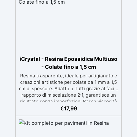
iCrystal - Resina Epossidica Multiuso
- Colate fino a 1,5 cm
Resina trasparente, ideale per artigianato e
creazioni artistiche per colate da 1 mm a 1,5
cm di spessore. Adatta a Tutti grazie al facile
rapporto di miscelazione 2:1, garantisce un
risultato senza imperfezioni Bassa viscosità
per colate senza bolle, compatibile con
€
17,99
legno, silicone, vetro, metallo e altri
materiali. Certificata post-catalisi atossica e
sicura per il contatto con la pelle, Bpa Free e
senza Solventi (Voc Free) Superficie lucida,