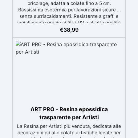
bricolage, adatta a colate fino a 5 cm.
Bassissima esotermia per lavorazioni sicure e
senza surriscaldamenti. Resistente a graffi e
ingiallimento grazie ai filtri UV e all'alta qualità
meccanica. Bassa viscosità per eliminare bolle
€
38,99
d'aria e ottenere finiture lisce. Sicura, atossica,
BPA/VOC free e certificata per il contatto
prolungato con la pelle.
ART PRO - Resina epossidica
trasparente per Artisti
La Resina per Artisti più venduta, dedicata alle
decorazioni ed alle colate artistiche Ideale per