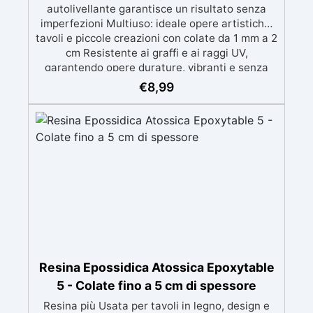
autolivellante garantisce un risultato senza
imperfezioni Multiuso: ideale opere artistiche,
tavoli e piccole creazioni con colate da 1 mm a 2
cm Resistente ai graffi e ai raggi UV,
garantendo opere durature, vibranti e senza
ingiallimenti nel tempo Bassa viscosità e
€
8,99
formula anti-bolle per risultati impeccabili,
perfetti per colate di stampi e inglobamenti
Certificata Atossica post catalisi per contatto
con la pelle, BPA free e VoC Free
Resina Epossidica Atossica Epoxytable
5 - Colate fino a 5 cm di spessore
Resina più Usata per tavoli in legno, design e