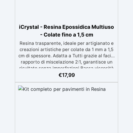
iCrystal - Resina Epossidica Multiuso
- Colate fino a 1,5 cm
Resina trasparente, ideale per artigianato e
creazioni artistiche per colate da 1 mm a 1,5
cm di spessore. Adatta a Tutti grazie al facile
rapporto di miscelazione 2:1, garantisce un
risultato senza imperfezioni Bassa viscosità
per colate senza bolle, compatibile con
€
17,99
legno, silicone, vetro, metallo e altri
materiali. Certificata post-catalisi atossica e
sicura per il contatto con la pelle, Bpa Free e
senza Solventi (Voc Free) Superficie lucida,
autolivellante e con filtri UV anti-
ingiallimento per una finitura durevole e
brillante.