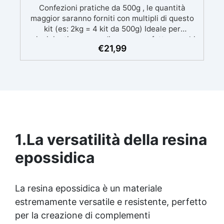
Confezioni pratiche da 500g , le quantità
maggior saranno forniti con multipli di questo
kit (es: 2kg = 4 kit da 500g) Ideale per
principianti: a prova di errore, perfetta per chi
€
21,99
inizia. Sempre lucida: garantisce una finitura
brillante e uniforme in ogni condizione.
Facilissima da usare: rapporto di miscelazione
intuitivo basta mescolare i 2 componenti in
parti uguali Versatile e creativa: adatta per
colate, rivestimenti e colorabile a piacere.
Resistente : lucentezza duratura e alta
resistenza a graffi e umidità.
1.
La versatilità della resina
epossidica
La
resina epossidica
è un materiale
estremamente versatile e resistente, perfetto
per la creazione di complementi