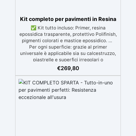
Kit completo per pavimenti in Resina
✅ Kit tutto incluso: Primer, resina
epossidica trasparente, protettivo Polifinish,
pigmenti colorati e mastice epossidico. ✅
Per ogni superficie: grazie al primer
universale è applicabile sia su calcestruzzo,
piastrelle e superfici irregolari o
danneggiate. ✅ Facile da applicare: Video
€
269,80
Guida completa inclusa, 3 semplici passaggi,
dalla preparazione della superficie alla
finitura protettiva antigraffio. ✅ Risultati
professionali: Sistema autolivellante,
resistente ai raggi UV, duraturo e con finitura
lucida o satinata. ✅ Personalizzabile:
Disponibile in kit per metrature da 2m² a
100m², con una vasta gamma di pigmenti
selezionabili.