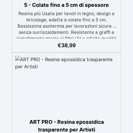
5 - Colate fino a 5 cm di spessore
Resina più Usata per tavoli in legno, design e
bricolage, adatta a colate fino a 5 cm.
Bassissima esotermia per lavorazioni sicure e
senza surriscaldamenti. Resistente a graffi e
ingiallimento grazie ai filtri UV e all'alta qualità
meccanica. Bassa viscosità per eliminare bolle
€
38,99
d'aria e ottenere finiture lisce. Sicura, atossica,
BPA/VOC free e certificata per il contatto
prolungato con la pelle.
ART PRO - Resina epossidica
trasparente per Artisti