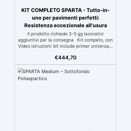
KIT COMPLETO SPARTA - Tutto-in-
uno per pavimenti perfetti:
Resistenza eccezionale all'usura
Il prodotto richiede 3-5 gg lavorativi
aggiuntivi per la consegna Kit competo, con
Video istruzioni: kit include primer universale
(per piasterelle, cemento, microcemento)
€
444,70
resina rivestimento antigraffio, pronto
all'uso! Massima resistenza all'usura: il
sistema poliaspartico SPARTA offre una
protezione eccezionale contro graffi, agenti
chimici e carichi pesanti, ideale per ambienti
ad alto traffico.​ Applicazione rapida e
semplice: la formulazione ad asciugatura
veloce consente di completare l'intero
processo in un solo giorno, anche per utenti
non professionisti.​ Finitura estetica
personalizzabile: inclusi paillettes decorativi
per creare pavimenti con effetti unici e