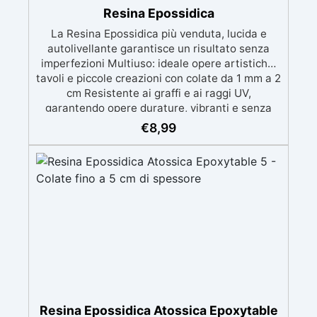
Resina Epossidica
La Resina Epossidica più venduta, lucida e
autolivellante garantisce un risultato senza
imperfezioni Multiuso: ideale opere artistiche,
tavoli e piccole creazioni con colate da 1 mm a 2
cm Resistente ai graffi e ai raggi UV,
garantendo opere durature, vibranti e senza
ingiallimenti nel tempo Bassa viscosità e
€
8,99
formula anti-bolle per risultati impeccabili,
perfetti per colate di stampi e inglobamenti
Certificata Atossica post catalisi per contatto
con la pelle, BPA free e VoC Free
Resina Epossidica Atossica Epoxytable