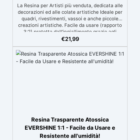
La Resina per Artisti più venduta, dedicata alle
decorazioni ed alle colate artistiche Ideale per
quadri, rivestimenti, vassoi e anche piccole
creazioni artistiche. Facile da usare (rapporto
3:2) protetta dall’ingiallimento grazie agli
speciali filtri UV Formula densa : non cola via,
€
21,99
mantenendo i design precisi e puliti. Indurisce
in 12-24h garantendo una superficie lucida e
brillante
Resina Trasparente Atossica
EVERSHINE 1:1 - Facile da Usare e
Resistente all'umidità!