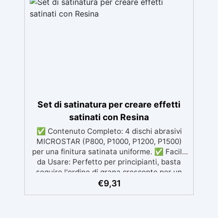
epossidiche e poliuretaniche, senza creare
grumi. ✅ Versatilità: Perfetti per gioielli in
resina, cornici decorative, oggetti di design e
decorazioni per la casa. ✅ Colori Disponibili:
Oro Arancio, Oro Verde, Viola Blu, Rubino
Verde, Rubino Blu Metallic.
Set di satinatura per creare effetti
satinati con Resina
✅ Contenuto Completo: 4 dischi abrasivi
MICROSTAR (P800, P1000, P1200, P1500)
per una finitura satinata uniforme. ✅ Facile
da Usare: Perfetto per principianti, basta
seguire l'ordine di grana crescente per un
risultato professionale. ✅ Preparazione
€
9,31
Semplice: Inumidire la superficie e
risciacquare tra un passaggio e l'altro per
evitare graffi. ✅ Finitura Luminosa: