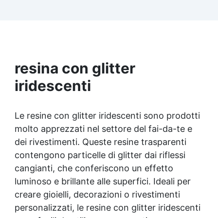
Facilissima da usare: rapporto di miscelazione
intuitivo basta mescolare i 2 componenti in
parti uguali Versatile e creativa: adatta per
colate, rivestimenti e colorabile a piacere.
Resistente : lucentezza duratura e alta
resistenza a graffi e umidità.
resina con glitter
iridescenti
Le resine con glitter iridescenti sono prodotti
molto apprezzati nel settore del fai-da-te e
dei rivestimenti. Queste resine trasparenti
contengono particelle di glitter dai riflessi
cangianti, che conferiscono un effetto
luminoso e brillante alle superfici. Ideali per
creare gioielli, decorazioni o rivestimenti
personalizzati, le resine con glitter iridescenti