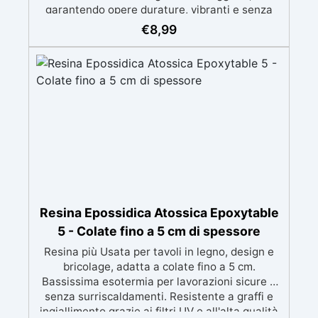
garantendo opere durature, vibranti e senza
ingiallimenti nel tempo Bassa viscosità e
€
8,99
formula anti-bolle per risultati impeccabili,
perfetti per colate di stampi e inglobamenti
Certificata Atossica post catalisi per contatto
con la pelle, BPA free e VoC Free
Resina Epossidica Atossica Epoxytable
5 - Colate fino a 5 cm di spessore
Resina più Usata per tavoli in legno, design e
bricolage, adatta a colate fino a 5 cm.
Bassissima esotermia per lavorazioni sicure e
senza surriscaldamenti. Resistente a graffi e
ingiallimento grazie ai filtri UV e all'alta qualità