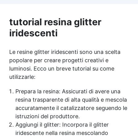
Completa il trattamento con l'Olio Cera Dura
Satinata della Osmo per una protezione e
lucentezza extra. ✅ Finitura Perfetta: Crea
tutorial resina glitter
superfici lisce, opache e satinati, ideali per
oggetti in resina e materiali simili.
iridescenti
Le resine glitter iridescenti sono una scelta
popolare per creare progetti creativi e
luminosi. Ecco un breve tutorial su come
utilizzarle:
Prepara la resina: Assicurati di avere una
resina trasparente
di alta qualità e mescola
accuratamente il catalizzatore seguendo le
istruzioni del produttore.
Aggiungi il glitter: Incorpora il glitter
iridescente nella resina mescolando