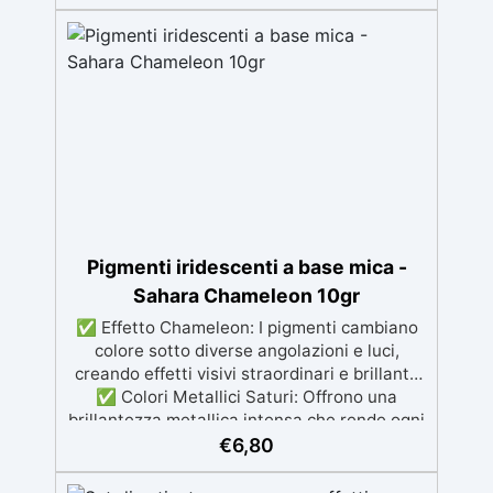
dalla preparazione della superficie alla
finitura protettiva antigraffio. ✅ Risultati
professionali: Sistema autolivellante,
resistente ai raggi UV, duraturo e con finitura
lucida o satinata. ✅ Personalizzabile:
Disponibile in kit per metrature da 2m² a
100m², con una vasta gamma di pigmenti
selezionabili.
Pigmenti iridescenti a base mica -
Sahara Chameleon 10gr
✅ Effetto Chameleon: I pigmenti cambiano
colore sotto diverse angolazioni e luci,
creando effetti visivi straordinari e brillanti.
✅ Colori Metallici Saturi: Offrono una
brillantezza metallica intensa che rende ogni
creazione unica e accattivante. ✅ Alta
€
6,80
Qualità: A base di mica, i pigmenti si
mescolano perfettamente con resine