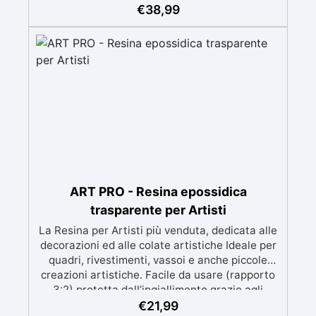
meccanica. Bassa viscosità per eliminare bolle
€
38,99
d'aria e ottenere finiture lisce. Sicura, atossica,
BPA/VOC free e certificata per il contatto
prolungato con la pelle.
ART PRO - Resina epossidica
trasparente per Artisti
La Resina per Artisti più venduta, dedicata alle
decorazioni ed alle colate artistiche Ideale per
quadri, rivestimenti, vassoi e anche piccole
creazioni artistiche. Facile da usare (rapporto
3:2) protetta dall’ingiallimento grazie agli
speciali filtri UV Formula densa : non cola via,
€
21,99