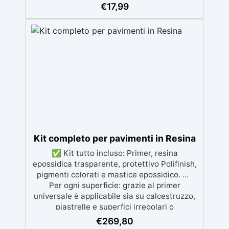
per colate senza bolle, compatibile con
€
17,99
legno, silicone, vetro, metallo e altri
materiali. Certificata post-catalisi atossica e
sicura per il contatto con la pelle, Bpa Free e
senza Solventi (Voc Free) Superficie lucida,
autolivellante e con filtri UV anti-
ingiallimento per una finitura durevole e
brillante.
Kit completo per pavimenti in Resina
✅ Kit tutto incluso: Primer, resina
epossidica trasparente, protettivo Polifinish,
pigmenti colorati e mastice epossidico. ✅
Per ogni superficie: grazie al primer
universale è applicabile sia su calcestruzzo,
piastrelle e superfici irregolari o
danneggiate. ✅ Facile da applicare: Video
€
269,80
Guida completa inclusa, 3 semplici passaggi,