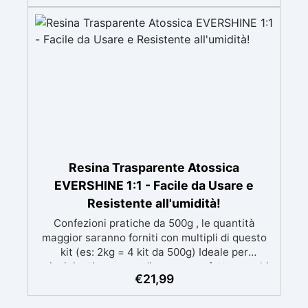
mantenendo i design precisi e puliti. Indurisce
in 12-24h garantendo una superficie lucida e
brillante
Resina Trasparente Atossica
EVERSHINE 1:1 - Facile da Usare e
Resistente all'umidità!
Confezioni pratiche da 500g , le quantità
maggior saranno forniti con multipli di questo
kit (es: 2kg = 4 kit da 500g) Ideale per
principianti: a prova di errore, perfetta per chi
€
21,99
inizia. Sempre lucida: garantisce una finitura
brillante e uniforme in ogni condizione.