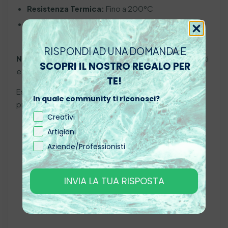
Resistenza Termica:
Fino a 200°C
Impiego:
Decorazione, Belle Arti, Coating, Usi
Industriali
RISPONDI AD UNA DOMANDA E
Nota Importante:
I pigmenti non sono fosforescenti
SCOPRI IL NOSTRO REGALO PER
e non si illuminano al buio.
TE!
Esplora le infinite possibilità creative e dai vita ai tuoi
In quale community ti riconosci?
progetti con questi pigmenti neon vivaci!
Creativi
Artigiani
Aziende/Professionisti
INVIA LA TUA RISPOSTA