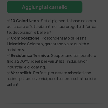
per
Aggiungi al carrello
creare
effetti
luminosi
✅
10 Colori Neon
: Set di pigmenti a base colorata
con
per creare effetti vibranti nei tuoi progetti di fai-da-
Resina
te, decorazioni e belle arti.
quantità
✅
Composizione
: Policondensato di Resina
Melaminica Colorato, garantendo alta qualità e
resistenza.
✅
Resistenza Termica
: Supportano temperature
fino a 200°C, ideali per vari utilizzi, inclusi lavori
industriali e di coating.
✅
Versatilità
: Perfetti per essere miscelati con
resine, pitture o vernici per ottenere risultati unici e
brillanti.