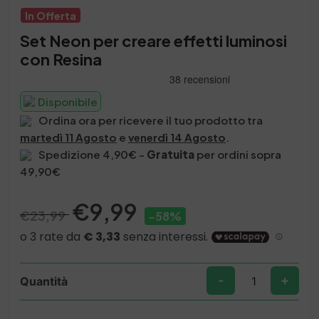
In Offerta
Set Neon per creare effetti luminosi
con Resina
Disponibile
Ordina ora per ricevere il tuo prodotto tra
martedì 11 Agosto
e
venerdì 14 Agosto
.
Spedizione 4,90€ -
Gratuita
per ordini sopra
49,90€
Il
Il
€
9,99
€
23,99
-58%
prezzo
prezzo
originale
attuale
era:
è:
€23,99.
€9,99.
-
+
Quantità
Set
Neon