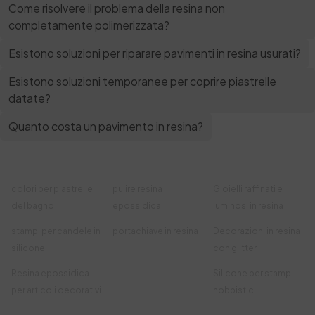
Come risolvere il problema della resina non
completamente polimerizzata?
Esistono soluzioni per riparare pavimenti in resina usurati?
Esistono soluzioni temporanee per coprire piastrelle
datate?
Quanto costa un pavimento in resina?
colori per piastrelle
pulire resina
Gioielli raffinati e
del bagno
epossidica
luminosi in resina
stampi per candele in
portachiave in resina
Decorazioni in resina
silicone
con glitter
Resina epossidica
Silicone per stampi
per articoli decorativi
hobbistici