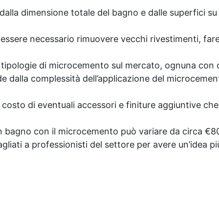
portunamente preparato. ✅
dalla dimensione totale del bagno e dalle superfici su c
Conformità e sicurezza:
Conforme al Regolamento
Europeo EU no. 305/2011 -
essere necessario rimuovere vecchi rivestimenti, fare r
egolamento Europeo EU no.
574/2014 - Marcatura CE
tipologie di microcemento sul mercato, ognuna con car
econdo EN 1504-2 e relativa
e dalla complessità dell’applicazione del microcemen
ichiarazione di Prestazione
(DoP) ✅ Facile da Usare,
iscela i 2 componenti (2 : 1)
l costo di eventuali accessori e finiture aggiuntive ch
comodamente predosati
e un bagno con il microcemento può variare da circa €
gliati a professionisti del settore per avere un’idea più