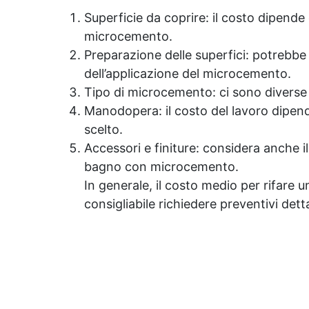
piacere si applica con un
op
Superficie da coprire: il costo dipende 
semplice ruolo o pennello🔹
microcemento.
Resistente al calpestio ed anche
carrabile (2 mani).🔹
Preparazione delle superfici: potrebbe 
Asciugatura rapida: già
R
dell’applicazione del microcemento.
calpestabile il giorno successivo
Tipo di microcemento: ci sono diverse 
s
Manodopera: il costo del lavoro dipend
D
scelto.
m
Accessori e finiture: considera anche i
bagno con microcemento.
In generale, il costo medio per rifar
consigliabile richiedere preventivi detta