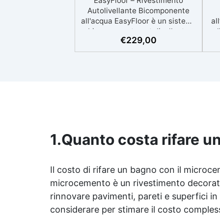
EasyFloor – Rivestimento
Autolivellante Bicomponente
all'acqua EasyFloor è un sistema
al
bicomponente autolivellante
agl
€
229,00
colorabile a piacere, Traspirante
e ideale per rinnovare
rapidamente qualsiasi
sup
pavimento con una finitura
resistente, uniforme e
personalizzabile. Si applica
facilmente a rullo e aderisce
anche su superfici difficili anche
verticali. Riempie crepe e
irregolarità del pavimento.
cla
1.
Quanto costa rifare u
Rinnovandolo con una sola
pe
passata. 🔹 Senza demolizioni,
q
su qualsiasi superficie edile:
l
Il costo di rifare un bagno con il microcem
piastrelle, cemento, cotto,
microcemento è un rivestimento decorativo
calcestruzzo.🔹 Perfetta
rinnovare pavimenti, pareti e superfici in
adesione anche su superfici
umide, irregolari o
e
considerare per stimare il costo compless
danneggiate.🔹 Colorabile a