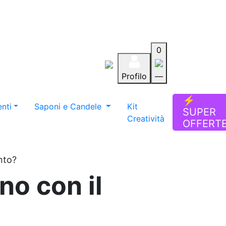
0
Profilo
—
Aiuto
Preferiti
Blog
⚡
nti
Saponi e Candele
Kit
SUPER
Creatività
OFFERT
nto?
no con il