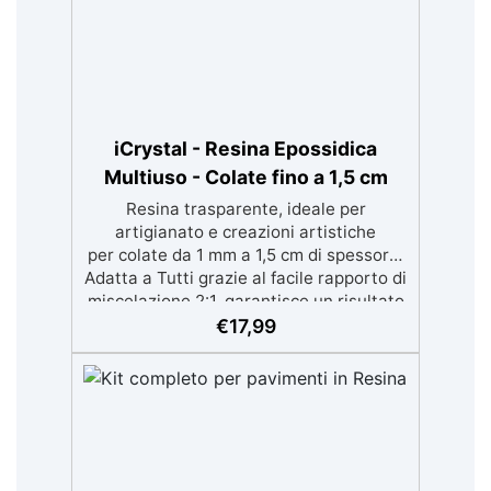
iCrystal - Resina Epossidica
Multiuso - Colate fino a 1,5 cm
Resina trasparente, ideale per
artigianato e creazioni artistiche
per colate da 1 mm a 1,5 cm di spessore.
Adatta a Tutti grazie al facile rapporto di
miscelazione 2:1, garantisce un risultato
senza imperfezioni Bassa viscosità per
€
17,99
colate senza bolle, compatibile con
legno, silicone, vetro, metallo e altri
materiali. Certificata post-catalisi
atossica e sicura per il contatto con la
pelle, Bpa Free e senza Solventi (Voc
Free) Superficie lucida, autolivellante e
con filtri UV anti-ingiallimento per una