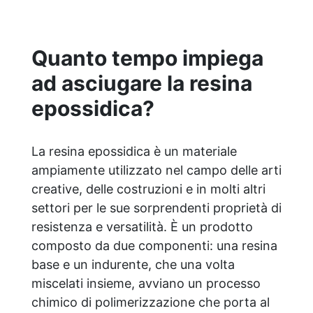
creativa: adatta per colate, rivestimenti e
colorabile a piacere. Resistente :
lucentezza duratura e alta resistenza a
Quanto tempo impiega
graffi e umidità.
ad asciugare la resina
epossidica?
La resina epossidica è un materiale
ampiamente utilizzato nel campo delle arti
creative, delle costruzioni e in molti altri
settori per le sue sorprendenti proprietà di
resistenza e versatilità. È un prodotto
composto da due componenti: una resina
base e un indurente, che una volta
miscelati insieme, avviano un processo
chimico di polimerizzazione che porta al