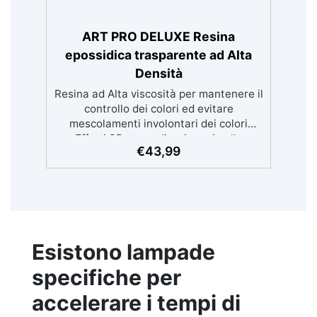
ART PRO DELUXE Resina
epossidica trasparente ad Alta
Densità
Resina ad Alta viscosità per mantenere il
controllo dei colori ed evitare
mescolamenti involontari dei colori
Effetti 3D straordinari grazie alla
€
43,99
trasparenza cristallina, perfetti per
stampe e immagini. Non cola:
Applicazione versatile su superfici
inclinate, verticali o curve per dipinti e
rivestimenti. Resistente all'umidità con
una superficie lucida e protettiva adatta
a qualsiasi ambiente. Sicura e inodore,
Esistono lampade
priva di solventi e BPA, ideale per un
specifiche per
lavoro confortevole e divertente
accelerare i tempi di