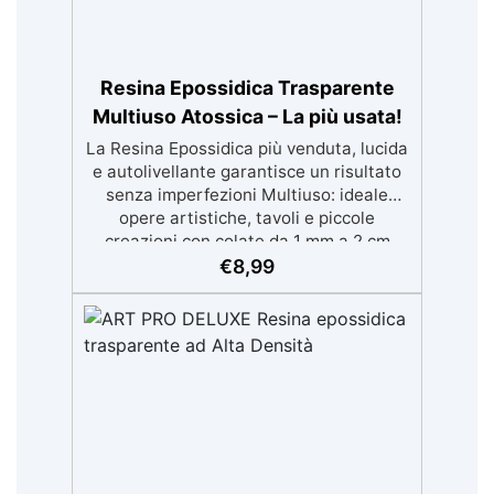
Disponibile in kit per metrature da 2m² a
100m², con una vasta gamma di pigmenti
selezionabili.
Resina Epossidica Trasparente
Multiuso Atossica – La più usata!
La Resina Epossidica più venduta, lucida
e autolivellante garantisce un risultato
senza imperfezioni Multiuso: ideale
opere artistiche, tavoli e piccole
creazioni con colate da 1 mm a 2 cm
Resistente ai graffi e ai raggi UV,
€
8,99
garantendo opere durature, vibranti e
senza ingiallimenti nel tempo Bassa
viscosità e formula anti-bolle per
risultati impeccabili, perfetti per colate
di stampi e inglobamenti Certificata
Atossica post catalisi per contatto con la
pelle, BPA free e VoC Free