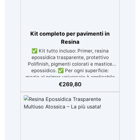
finitura durevole e brillante.
Kit completo per pavimenti in
Resina
✅ Kit tutto incluso: Primer, resina
epossidica trasparente, protettivo
Polifinish, pigmenti colorati e mastice
epossidico. ✅ Per ogni superficie:
grazie al primer universale è applicabile
sia su calcestruzzo, piastrelle e superfici
€
269,80
irregolari o danneggiate. ✅ Facile da
applicare: Video Guida completa inclusa,
3 semplici passaggi, dalla preparazione
della superficie alla finitura protettiva
antigraffio. ✅ Risultati professionali:
Sistema autolivellante, resistente ai
raggi UV, duraturo e con finitura lucida o
satinata. ✅ Personalizzabile: