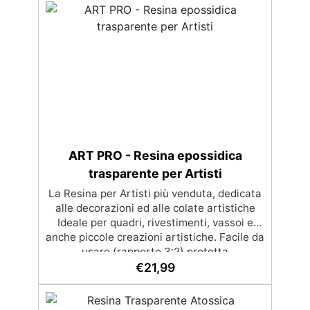
per eliminare bolle d'aria e ottenere finiture
lisce. Sicura, atossica, BPA/VOC free e
certificata per il contatto prolungato con la
pelle.
ART PRO - Resina epossidica
trasparente per Artisti
La Resina per Artisti più venduta, dedicata
alle decorazioni ed alle colate artistiche
Ideale per quadri, rivestimenti, vassoi e
anche piccole creazioni artistiche. Facile da
usare (rapporto 3:2) protetta
dall’ingiallimento grazie agli speciali filtri
€
21,99
UV Formula densa : non cola via,
mantenendo i design precisi e puliti.
Indurisce in 12-24h garantendo una