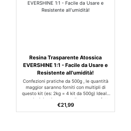
superficie lucida e brillante
Resina Trasparente Atossica
EVERSHINE 1:1 - Facile da Usare e
Resistente all'umidità!
Confezioni pratiche da 500g , le quantità
maggior saranno forniti con multipli di
questo kit (es: 2kg = 4 kit da 500g) Ideale
per principianti: a prova di errore, perfetta
€
21,99
per chi inizia. Sempre lucida: garantisce
una finitura brillante e uniforme in ogni
condizione. Facilissima da usare: rapporto
di miscelazione intuitivo basta mescolare i
2 componenti in parti uguali Versatile e