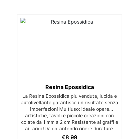
Resina Epossidica
La Resina Epossidica più venduta, lucida e
autolivellante garantisce un risultato senza
imperfezioni Multiuso: ideale opere
artistiche, tavoli e piccole creazioni con
colate da 1 mm a 2 cm Resistente ai graffi e
ai raggi UV, garantendo opere durature,
vibranti e senza ingiallimenti nel tempo
€
8,99