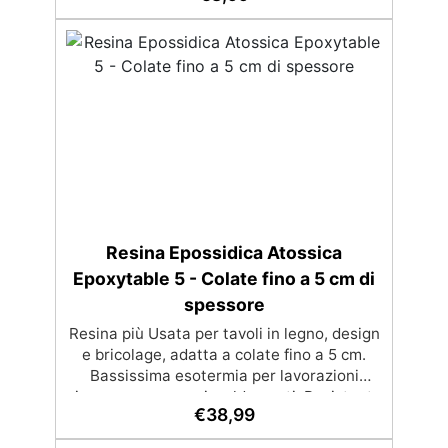
Bassa viscosità e formula anti-bolle per
risultati impeccabili, perfetti per colate di
stampi e inglobamenti Certificata Atossica
post catalisi per contatto con la pelle, BPA
free e VoC Free
Resina Epossidica Atossica
Epoxytable 5 - Colate fino a 5 cm di
spessore
Resina più Usata per tavoli in legno, design
e bricolage, adatta a colate fino a 5 cm.
Bassissima esotermia per lavorazioni
sicure e senza surriscaldamenti. Resistente
€
38,99
a graffi e ingiallimento grazie ai filtri UV e
all'alta qualità meccanica. Bassa viscosità