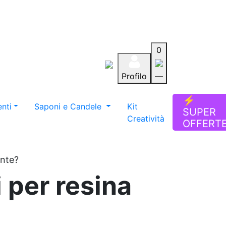
0
Profilo
—
Aiuto
Preferiti
Blog
⚡
nti
Saponi e Candele
Kit
SUPER
Creatività
OFFERT
ente?
i per resina