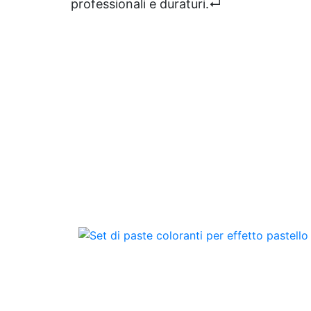
professionali e duraturi.↵
Ossido Magenta Viola Verde
Oliva Verde Vivo Rosso Vivo
Giallo Limone Istruzioni d'uso
Aggiungere il colore al
componente A della resina fino
ad ottenere la tonalità
desiderata. È possibile
combinare diversi colori per
creare sfumature
personalizzate. Ad esempio,
mescolando Rosso e Bianco si
ottiene il Rosa. Le percentuali di
utilizzo consigliate variano
dall'1% per un effetto
semitrasparente fino a un
massimo del 5% per un colore
intenso e coprente. Attenzione:
Non superare la percentuale
consigliata per evitare di
compromettere la catalisi della
resina. Agitare bene prima