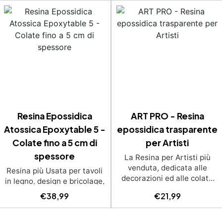
Resina Epossidica
ART PRO - Resina
Atossica Epoxytable 5 -
epossidica trasparente
Colate fino a 5 cm di
per Artisti
spessore
La Resina per Artisti più
venduta, dedicata alle
Resina più Usata per tavoli
decorazioni ed alle colate
in legno, design e bricolage,
artistiche Ideale per quadri,
adatta a colate fino a 5 cm.
€
38,99
€
21,99
rivestimenti, vassoi e anche
Bassissima esotermia per
piccole creazioni artistiche.
lavorazioni sicure e senza
Facile da usare (rapporto