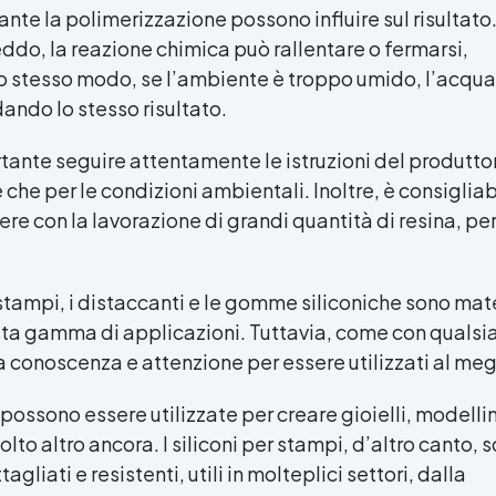
nte la polimerizzazione possono influire sul risultato
ddo, la reazione chimica può rallentare o fermarsi,
lo stesso modo, se l’ambiente è troppo umido, l’acqu
dando lo stesso risultato.
tante seguire attentamente le istruzioni del produttor
che per le condizioni ambientali. Inoltre, è consigliab
ere con la lavorazione di grandi quantità di resina, pe
 stampi, i distaccanti e le gomme siliconiche sono mate
sta gamma di applicazioni. Tuttavia, come con qualsia
a conoscenza e attenzione per essere utilizzati al meg
ossono essere utilizzate per creare gioielli, modellin
olto altro ancora. I siliconi per stampi, d’altro canto, 
gliati e resistenti, utili in molteplici settori, dalla