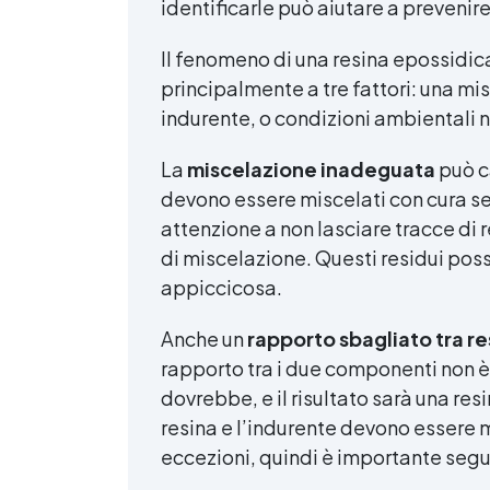
identificarle può aiutare a prevenire
Il fenomeno di una resina epossidic
principalmente a tre fattori: una mi
indurente, o condizioni ambientali n
La
miscelazione inadeguata
può c
devono essere miscelati con cura se
attenzione a non lasciare tracce di 
di miscelazione. Questi residui posso
appiccicosa.
Anche un
rapporto sbagliato tra re
rapporto tra i due componenti non è
dovrebbe, e il risultato sarà una re
resina e l’indurente devono essere m
eccezioni, quindi è importante segui