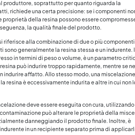
al produttore, soprattutto per quanto riguarda la
tti, richiede una certa precisione: se i componenti no
e proprietà della resina possono essere compromess
seguenza, la qualità finale del prodotto.
si riferisce alla combinazione di due o più componenti
i sono generalmente la resina stessa e un indurente. I
resso in termini di peso o volume, è un parametro criti
 resina può indurire troppo rapidamente, mentre se ne
 indurire affatto. Allo stesso modo, una miscelazion
a resina è eccessivamente indurita e altre in cui non l
scelazione deve essere eseguita con cura, utilizzando
si contaminazione può alterare le proprietà della misce
ialmente danneggiando il prodotto finale. Inoltre, è
’indurente in un recipiente separato prima di applicarli