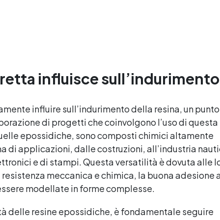
surriscaldamenti.
3:2) protetta
Resistente a graffi e
dall’ingiallimento grazie agli
ingiallimento grazie ai filtri
speciali filtri UV Formula
UV e all'alta qualità
densa : non cola via,
meccanica. Bassa viscosità
mantenendo i design precisi
per eliminare bolle d'aria e
e puliti. Indurisce in 12-24h
ottenere finiture lisce.
garantendo una superficie
Sicura, atossica, BPA/VOC
etta influisce sull’indurimento
lucida e brillante
free e certificata per il
contatto prolungato con la
pelle.
mente influire sull’indurimento della resina, un punto
borazione di progetti che coinvolgono l’uso di questa
 quelle epossidiche, sono composti chimici altamente
a di applicazioni, dalle costruzioni, all’industria naut
tronici e di stampi. Questa versatilità è dovuta alle l
ata resistenza meccanica e chimica, la buona adesione 
 essere modellate in forme complesse.
lità delle resine epossidiche, è fondamentale seguire