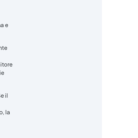
na e
nte
nitore
ie
e il
o, la