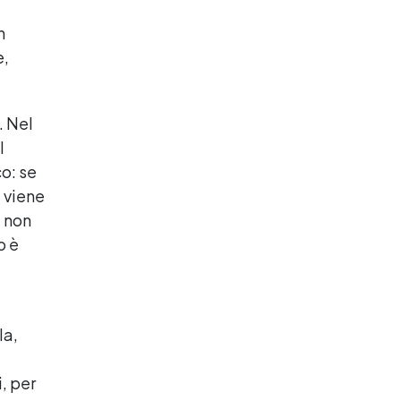
n
e,
. Nel
l
co: se
 viene
e non
o è
la,
, per