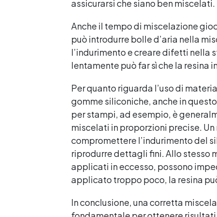
assicurarsi che siano ben miscelati.
Anche il tempo di miscelazione gio
può introdurre bolle d’aria nella m
l’indurimento e creare difetti nella 
lentamente può far sì che la resina i
Per quanto riguarda l’uso di materia
gomme siliconiche, anche in questo 
per stampi, ad esempio, è generalm
miscelati in proporzioni precise. U
compromettere l’indurimento del sili
riprodurre dettagli fini. Allo stesso
applicati in eccesso, possono imped
applicato troppo poco, la resina può
In conclusione, una corretta miscela
fondamentale per ottenere risultati