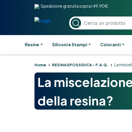
Spedizione gratuita sopra i 49,90€
Resine
Siliconi e Stampi
Coloranti
La miscel
Home
RESINA EPOSSIDICA – F.A.Q.
La miscelazione
della resina?