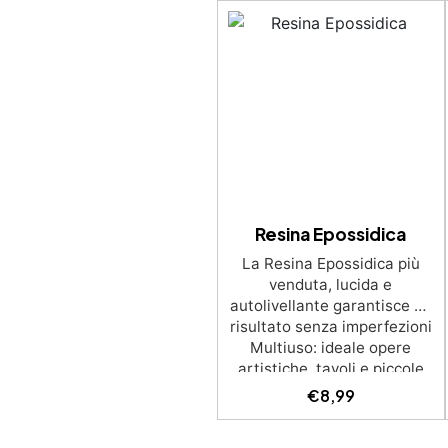
Resina Epossidica
La Resina Epossidica più
venduta, lucida e
autolivellante garantisce un
risultato senza imperfezioni
Multiuso: ideale opere
artistiche, tavoli e piccole
creazioni con colate da 1
€
8,99
mm a 2 cm Resistente ai
graffi e ai raggi UV,