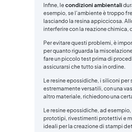
Infine, le
condizioni ambientali
dura
esempio, se l’ambiente è troppo fre
lasciando la resina appiccicosa. Al
interferire con la reazione chimica, 
Per evitare questi problemi, è impor
per quanto riguarda la miscelazione 
fare un piccolo test prima di proced
assicurarsi che tutto sia in ordine.
Le resine epossidiche, i siliconi per
estremamente versatili, con una va
altro materiale, richiedono una cert
Le resine epossidiche, ad esempio, p
prototipi, rivestimenti protettivi e m
ideali per la creazione di stampi detta