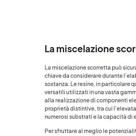
garantendo opere durature,
vibranti e senza
ingiallimenti nel tempo
Bassa viscosità e formula
anti-bolle per risultati
impeccabili, perfetti per
colate di stampi e
La miscelazione scorr
inglobamenti Certificata
Atossica post catalisi per
contatto con la pelle, BPA
free e VoC Free
La miscelazione scorretta può sicura
chiave da considerare durante l’ela
sostanza. Le resine, in particolare
versatili utilizzati in una vasta gamm
alla realizzazione di componenti elet
proprietà distintive, tra cui l’elev
numerosi substrati e la capacità di
Per sfruttare al meglio le potenzia