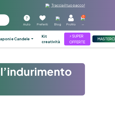
Traccia il tuo pacco!
0
Aiuto
Preferiti
Blog
Profilo
—
⚡ SUPER
kit
aponi e Candele
MASTERC
creatività
OFFERTE
ll’indurimento