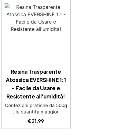
Resina Trasparente
Atossica EVERSHINE 1:1
- Facile da Usare e
Resistente all'umidità!
Confezioni pratiche da 500g
, le quantità maggior
saranno forniti con multipli
€
21,99
di questo kit (es: 2kg = 4 kit
da 500g) Ideale per