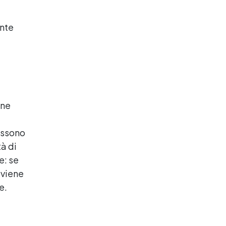
ente
one
ossono
tà di
e: se
 viene
e.