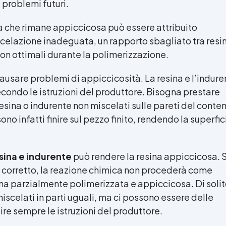
 problemi futuri.
a che rimane appiccicosa può essere attribuito
scelazione inadeguata, un rapporto sbagliato tra resi
on ottimali durante la polimerizzazione.
ausare problemi di appiccicosità. La resina e l’indure
condo le istruzioni del produttore. Bisogna prestare
resina o indurente non miscelati sulle pareti del conte
no infatti finire sul pezzo finito, rendendo la superfic
sina e indurente
può rendere la resina appiccicosa. S
 corretto, la reazione chimica non procederà come
sina parzialmente polimerizzata e appiccicosa. Di solit
iscelati in parti uguali, ma ci possono essere delle
re sempre le istruzioni del produttore.