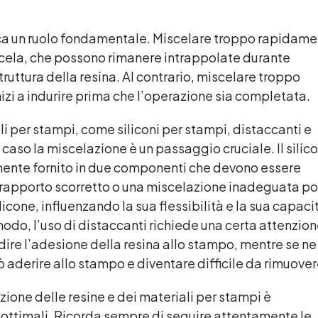
ca un ruolo fondamentale. Miscelare troppo rapidam
iscela, che possono rimanere intrappolate durante
struttura della resina. Al contrario, miscelare troppo
nizi a indurire prima che l’operazione sia completata.
li per stampi, come siliconi per stampi, distaccanti e
caso la miscelazione è un passaggio cruciale. Il silic
ente fornito in due componenti che devono essere
n rapporto scorretto o una miscelazione inadeguata p
cone, influenzando la sua flessibilità e la sua capaci
 modo, l’uso di distaccanti richiede una certa attenzion
ire l’adesione della resina allo stampo, mentre se ne
 aderire allo stampo e diventare difficile da rimuover
zione delle resine e dei materiali per stampi è
 ottimali. Ricorda sempre di seguire attentamente le