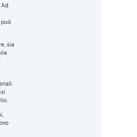
. Ad
a può
e, sia
ile
r
riali
si
lio.
i,
sono