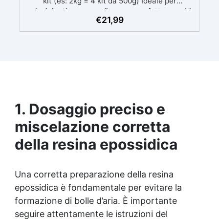
kit (es: 2kg = 4 kit da 500g) Ideale per
principianti: a prova di errore, perfetta per chi
€
21,99
inizia. Sempre lucida: garantisce una finitura
brillante e uniforme in ogni condizione.
Facilissima da usare: rapporto di miscelazione
intuitivo basta mescolare i 2 componenti in
parti uguali Versatile e creativa: adatta per
colate, rivestimenti e colorabile a piacere.
Resistente : lucentezza duratura e alta
resistenza a graffi e umidità.
1. Dosaggio preciso e
miscelazione corretta
della resina epossidica
Una corretta preparazione della
resina
epossidica
è fondamentale per evitare la
formazione di bolle d’aria. È importante
seguire attentamente le istruzioni del