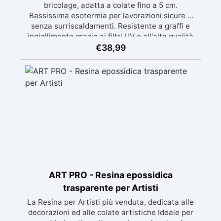
bricolage, adatta a colate fino a 5 cm.
Bassissima esotermia per lavorazioni sicure e
senza surriscaldamenti. Resistente a graffi e
ingiallimento grazie ai filtri UV e all'alta qualità
meccanica. Bassa viscosità per eliminare bolle
€
38,99
d'aria e ottenere finiture lisce. Sicura, atossica,
BPA/VOC free e certificata per il contatto
prolungato con la pelle.
ART PRO - Resina epossidica
trasparente per Artisti
La Resina per Artisti più venduta, dedicata alle
decorazioni ed alle colate artistiche Ideale per