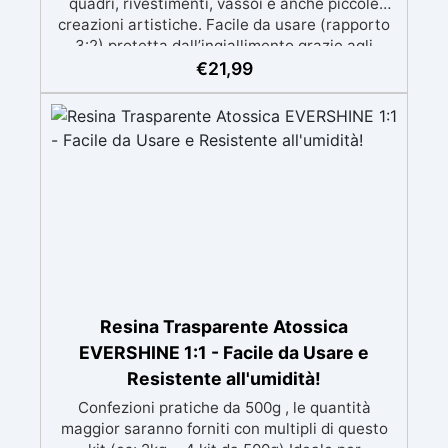
quadri, rivestimenti, vassoi e anche piccole
creazioni artistiche. Facile da usare (rapporto
3:2) protetta dall’ingiallimento grazie agli
speciali filtri UV Formula densa : non cola via,
€
21,99
mantenendo i design precisi e puliti. Indurisce
in 12-24h garantendo una superficie lucida e
brillante
Resina Trasparente Atossica
EVERSHINE 1:1 - Facile da Usare e
Resistente all'umidità!
Confezioni pratiche da 500g , le quantità
maggior saranno forniti con multipli di questo