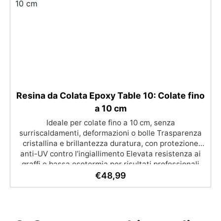
Resina da Colata Epoxy Table 10: Colate fino
a 10 cm
Ideale per colate fino a 10 cm, senza
surriscaldamenti, deformazioni o bolle Trasparenza
cristallina e brillantezza duratura, con protezione
anti-UV contro l’ingiallimento Elevata resistenza ai
graffi e bassa esotermia per risultati professionali
senza compromessi Facile da applicare, grazie alla
€
48,99
bassa viscosità e al lungo tempo di lavorazione evita
le micro-bolle Perfetta per grandi tavoli, opere
artistiche importanti e progetti di grandi spessori
con qualità eccellente