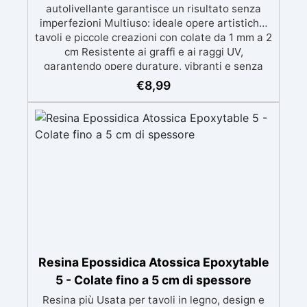
autolivellante garantisce un risultato senza
imperfezioni Multiuso: ideale opere artistiche,
tavoli e piccole creazioni con colate da 1 mm a 2
cm Resistente ai graffi e ai raggi UV,
garantendo opere durature, vibranti e senza
ingiallimenti nel tempo Bassa viscosità e
€
8,99
formula anti-bolle per risultati impeccabili,
perfetti per colate di stampi e inglobamenti
Certificata Atossica post catalisi per contatto
con la pelle, BPA free e VoC Free
Resina Epossidica Atossica Epoxytable
5 - Colate fino a 5 cm di spessore
Resina più Usata per tavoli in legno, design e