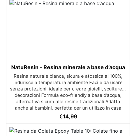
raggi UV, duraturo e con finitura lucida o satinata. ✅
Personalizzabile: Disponibile in kit per metrature da
2m² a 100m², con una vasta gamma di pigmenti
selezionabili.
NatuResin - Resina minerale a base d’acqua
Resina naturale bianca, sicura e atossica al 100%,
indurisce a temperatura ambiente Facile da usare
senza protezioni, ideale per creare gioielli, sculture e
decorazioni Formula eco-friendly a base d’acqua,
alternativa sicura alle resine tradizionali Adatta
anche ai bambini, perfetta per un utilizzo in casa
senza rischi Multiuso e versatile, pronta in soli 30
€
14,99
minuti per creazioni rapide e personalizzabili.