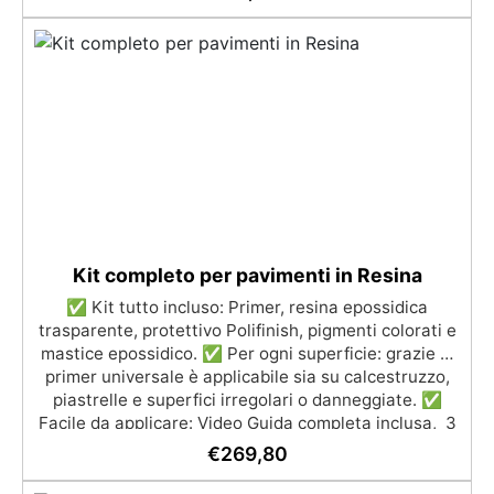
materiali. Certificata post-catalisi atossica e sicura
per il contatto con la pelle, Bpa Free e senza Solventi
(Voc Free) Superficie lucida, autolivellante e con filtri
UV anti-ingiallimento per una finitura durevole e
brillante.
Kit completo per pavimenti in Resina
✅ Kit tutto incluso: Primer, resina epossidica
trasparente, protettivo Polifinish, pigmenti colorati e
mastice epossidico. ✅ Per ogni superficie: grazie al
primer universale è applicabile sia su calcestruzzo,
piastrelle e superfici irregolari o danneggiate. ✅
Facile da applicare: Video Guida completa inclusa, 3
semplici passaggi, dalla preparazione della superficie
€
269,80
alla finitura protettiva antigraffio. ✅ Risultati
professionali: Sistema autolivellante, resistente ai