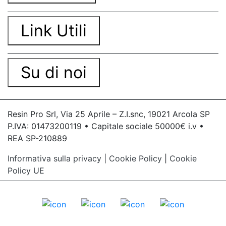
sapone Stampi silicone per candele Stampi per
candele silicone Stampo candela silicone Stampi
candele silicone Stampi per candele in silicone
Link Utili
Come fare candele con stampi in silicone Stampi
in silicone per candele ingrosso Stampi in
silicone candele Stampi per sapone in silicone
Stampi sapone silicone Stampi di silicone per
Su di noi
saponette Stampi in silicone per candele Stampi
di silicone per sapone Stampi silicone per
saponette Stampi in silicone per sapone Stampi
in silicone per saponette See all articles →
Resin Pro Srl, Via 25 Aprile – Z.I.snc, 19021 Arcola SP
Gomma silicone per stampi 25 articles ▸ Gomma
P.IVA: 01473200119 • Capitale sociale 50000€ i.v •
da stampi Gomma al silicone per stampi Gomma
REA SP-210889
siliconica per stampi Gomma siliconica liquida
per stampi Gomma siliconica fai da te Gomma
Informativa sulla privacy
|
Cookie Policy
|
Cookie
siliconica da colata Gomma liquida per stampi
Policy UE
Gomma siliconica per stampi durevoli Gomma
siliconica per colata Gomma siliconica per calchi
Gomma siliconica colata Gomma siliconica per
stampi 5 kg Gomma al silicone Gomma silicone
Gomme siliconiche Gomma liquida trasparente