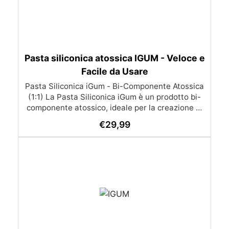
Pasta siliconica atossica IGUM - Veloce e
Facile da Usare
Pasta Siliconica iGum - Bi-Componente Atossica
(1:1) La Pasta Siliconica iGum è un prodotto bi-
componente atossico, ideale per la creazione di
stampi precisi e dettagliati. Morbida e
€
29,99
modellabile, è compatibile con una vasta gamma
di materiali, come resina, gesso, cera, metallo a
basso punto di fusione, sapone e cemento. Con
iGum, puoi riprodurre ornamenti, figurine e
qualsiasi altro oggetto con la massima
semplicità, senza bisogno di strumenti di
precisione o bilance. Caratteristiche Principali
Completamente atossica: Sicura da usare, senza
necessità di guanti o mascherina. Facile da
usare: Si lavora a mano e si applica direttamente